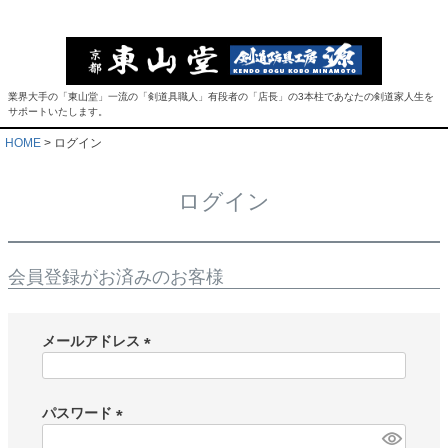
業界大手の「東山堂」一流の「剣道具職人」有段者の「店長」の3本柱であなたの剣道家人生を
サポートいたします。
HOME
ログイン
ログイン
会員登録がお済みのお客様
メールアドレス
(
必
須
パスワード
)
(