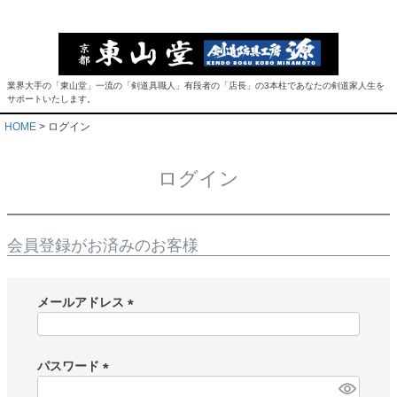
業界大手の「東山堂」一流の「剣道具職人」有段者の「店長」の3本柱であなたの剣道家人生を
サポートいたします。
HOME
ログイン
ログイン
会員登録がお済みのお客様
メールアドレス
(
必
須
パスワード
)
(