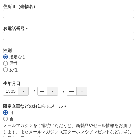
須
住所３（建物名）
)
お電話番号
(
必
須
性別
)
指定なし
男性
女性
生年月日
限定企画などのお知らせメール
可
(
否
必
メールマガジンをご購読いただくと、新製品やセール情報をお届け
須
します。またメールマガジン限定クーポンやプレゼントなどお得な
)