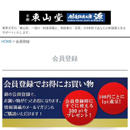
業界大手の「東山堂」一流の「剣道具職人」有段者の「店長」の3本柱であなたの剣道家人生を
サポートいたします。
HOME
会員登録
会員登録