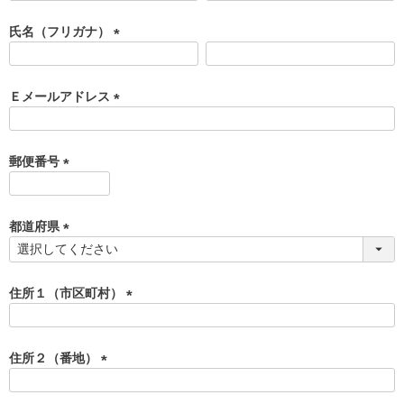
必
須
氏名（フリガナ）
)
(
必
須
Ｅメールアドレス
)
(
必
須
郵便番号
)
(
必
須
都道府県
)
(
必
須
住所１（市区町村）
)
(
必
須
住所２（番地）
)
(
必