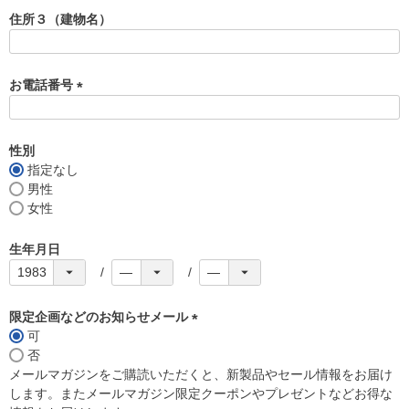
須
住所３（建物名）
)
お電話番号
(
必
須
性別
)
指定なし
男性
女性
生年月日
限定企画などのお知らせメール
可
(
否
必
メールマガジンをご購読いただくと、新製品やセール情報をお届け
須
します。またメールマガジン限定クーポンやプレゼントなどお得な
)