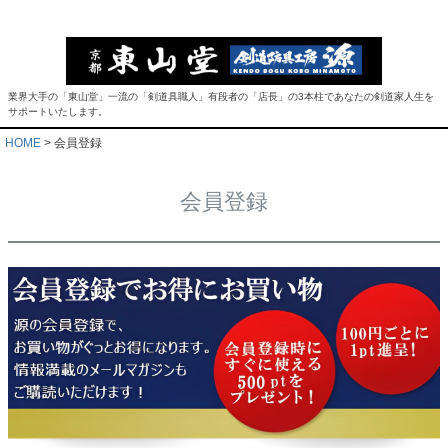
業界大手の「東山堂」一流の「剣道具職人」有段者の「店長」の3本柱であなたの剣道家人生を
サポートいたします。
HOME
会員登録
会員登録