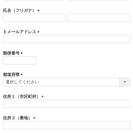
必
須
氏名（フリガナ）
)
(
必
須
Ｅメールアドレス
)
(
必
須
郵便番号
)
(
必
須
都道府県
)
(
必
須
住所１（市区町村）
)
(
必
須
住所２（番地）
)
(
必