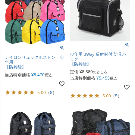
少年用 3Way 反射材付 防具バ
ナイロンリュックボストン 少
ッグ
年用
【防具袋】
【防具袋】
定価
¥
8,580
のところ
当店特別価格
¥
8,470
税込
当店特別価格
¥
5,453
税込
5.00
（
8
）
5.00
（
5
）