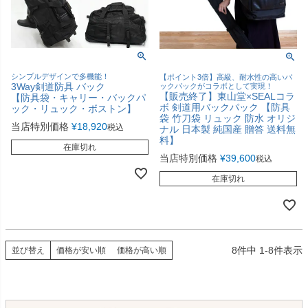
シンプルデザインで多機能！
【ポイント3倍】高級、耐水性の高いバ
3Way剣道防具 バック
ックパックがコラボとして実現！
【販売終了】東山堂×SEALコラ
【防具袋・キャリー・バックパ
ボ 剣道用バックパック 【防具
ック・リュック・ボストン】
袋 竹刀袋 リュック 防水 オリジ
当店特別価格
¥
18,920
税込
ナル 日本製 純国産 贈答 送料無
料】
在庫切れ
当店特別価格
¥
39,600
税込
在庫切れ
8
件中
1
-
8
件表示
並び替え
価格が安い順
価格が高い順