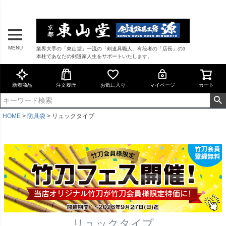
MENU
業界大手の「東山堂」一流の「剣道具職人」有段者の「店長」の3
本柱であなたの剣道家人生をサポートいたします。
新着商品
注文履歴
お気に入り
マイページ
カート
HOME
防具袋
リュックタイプ
リュックタイプ