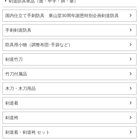
剣道防具単品（面・甲手・胴・垂）
国内仕立て手刺防具 東山堂30周年謝恩特別企画剣道防具
手刺剣道防具
防具用小物（調整布団･手袋など）
剣道竹刀
竹刀付属品
木刀・木刀用品
剣道着
剣道袴
剣道着・剣道袴 セット