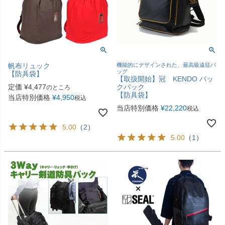
帆布リュック
機能的にデザインされた、最高級遠征バ
ッグ
【防具袋】
【取扱開始】冠 KENDO バッ
定価
¥
4,477
クパック
のところ
【防具袋】
当店特別価格
¥
4,950
税込
当店特別価格
¥
22,220
税込
5.00
（
2
）
5.00
（
1
）