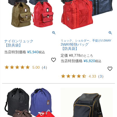
ナイロンリュック
リュック、ショルダー、手提げの3WAY
3WAY軽快バッグ
【防具袋】
【防具袋】
当店特別価格
¥
5,940
税込
定価
¥
8,778
のところ
当店特別価格
¥
6,820
税込
5.00
（
4
）
4.33
（
3
）