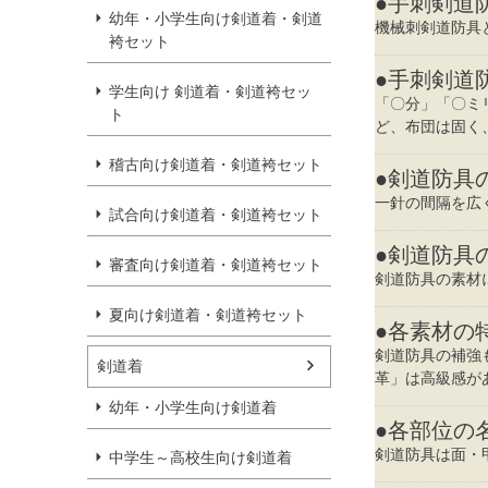
●手刺剣道
幼年・小学生向け剣道着・剣道
機械刺剣道防具
袴セット
●手刺剣道
学生向け 剣道着・剣道袴セッ
「〇分」「〇ミ
ト
ど、布団は固く
稽古向け剣道着・剣道袴セット
●剣道防具
一針の間隔を広
試合向け剣道着・剣道袴セット
●剣道防具
審査向け剣道着・剣道袴セット
剣道防具の素材
夏向け剣道着・剣道袴セット
●各素材の
剣道防具の補強
剣道着
革」は高級感が
幼年・小学生向け剣道着
●各部位の
剣道防具は面・
中学生～高校生向け剣道着