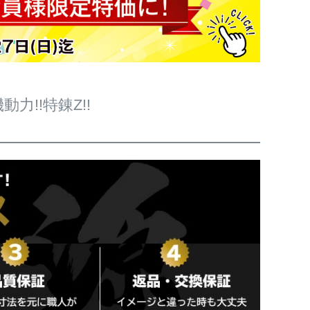
!!特錬Z!!