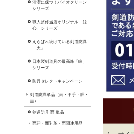
清潔に保つ！バイオクリーン
シリーズ
職人監修当店オリジナル「源
心」シリーズ
えらばれ続けている剣道防具
「天」
日本製剣道具の最高峰「峰」
シリーズ
防具セレクトキャンペーン
剣道防具単品（面・甲手・胴・
垂）
剣道防具 面 単品
面紐・面乳革・面関連用品