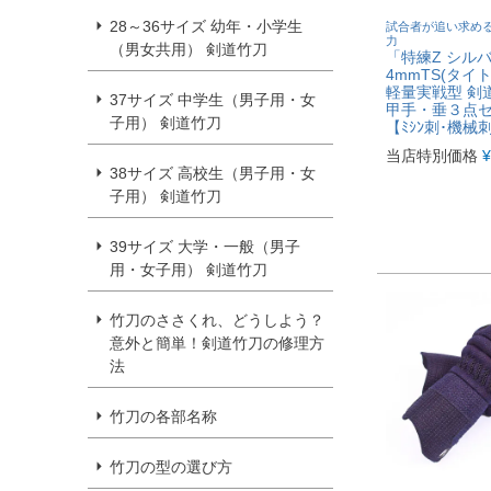
28～36サイズ 幼年・小学生
試合者が追い求め
力
（男女共用） 剣道竹刀
「特練Z シル
4mmTS(タイ
軽量実戦型 剣
37サイズ 中学生（男子用・女
甲手・垂３点セ
子用） 剣道竹刀
【ﾐｼﾝ刺･機械
当店特別価格
¥
38サイズ 高校生（男子用・女
子用） 剣道竹刀
39サイズ 大学・一般（男子
用・女子用） 剣道竹刀
竹刀のささくれ、どうしよう？
意外と簡単！剣道竹刀の修理方
法
竹刀の各部名称
竹刀の型の選び方