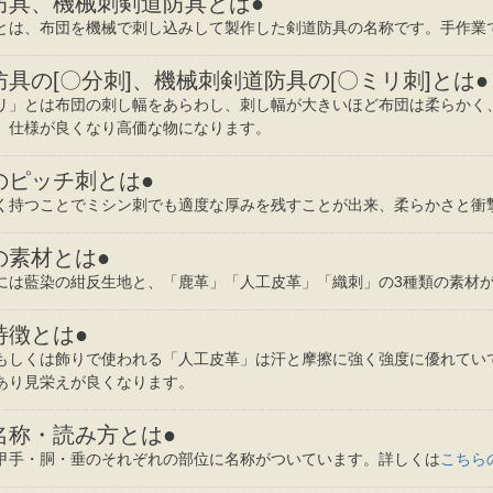
防具、機械刺剣道防具とは●
とは、布団を機械で刺し込みして製作した剣道防具の名称です。手作業
防具の[〇分刺]、機械刺剣道防具の[〇ミリ刺]とは●
リ」とは布団の刺し幅をあらわし、刺し幅が大きいほど布団は柔らかく
、仕様が良くなり高価な物になります。
のピッチ刺とは●
く持つことでミシン刺でも適度な厚みを残すことが出来、柔らかさと衝
の素材とは●
には藍染の紺反生地と、「鹿革」「人工皮革」「織刺」の3種類の素材
特徴とは●
もしくは飾りで使われる「人工皮革」は汗と摩擦に強く強度に優れてい
あり見栄えが良くなります。
名称・読み方とは●
甲手・胴・垂のそれぞれの部位に名称がついています。詳しくは
こちら