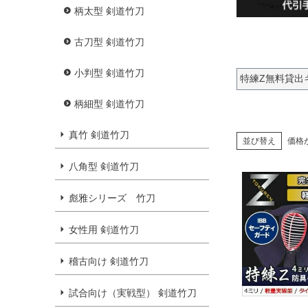
柄太型 剣道竹刀
古刀型 剣道竹刀
小判型 剣道竹刀
特練Z無料貸出
柄細型 剣道竹刀
真竹 剣道竹刀
並び替え
価格
八角型 剣道竹刀
彪雅シリーズ 竹刀
女性用 剣道竹刀
稽古向け 剣道竹刀
試合向け（実戦型） 剣道竹刀