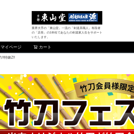
業界大手の「東山堂」一流の「剣道具職人」有段者
の「店長」の3本柱であなたの剣道家人生をサポート
いたします。
マイページ
カート
検索
特錬Z!!