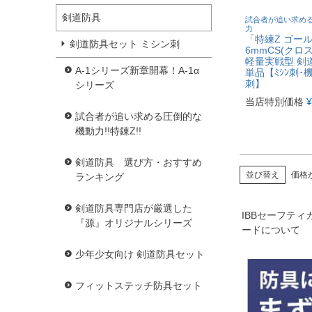
剣道防具
試合者が追い求め
力
「特練Z ゴー
剣道防具セット ミシン刺
6mmCS(クロ
軽量実戦型 剣
A-1シリーズ新章開幕！A-1α
単品【ﾐｼﾝ刺･
刺】
シリーズ
当店特別価格
¥
試合者が追い求める圧倒的な
機動力!!特錬Z!!
剣道防具 選び方・おすすめ
並び替え
価格
ランキング
剣道防具専門店が厳選した
IBBセーフティ
『源』オリジナルシリーズ
ードについて
少年少女向け 剣道防具セット
フィットステッチ防具セット