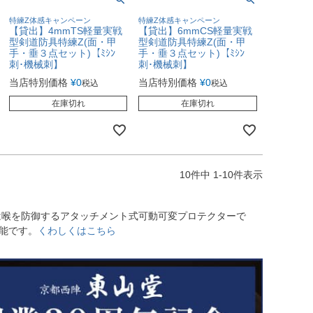
特練Z体感キャンペーン
特練Z体感キャンペーン
【貸出】4mmTS軽量実戦
【貸出】6mmCS軽量実戦
型剣道防具特練Z(面・甲
型剣道防具特練Z(面・甲
手・垂３点セット)【ﾐｼﾝ
手・垂３点セット)【ﾐｼﾝ
刺･機械刺】
刺･機械刺】
当店特別価格
¥
0
当店特別価格
¥
0
税込
税込
在庫切れ
在庫切れ
10
件中
1
-
10
件表示
SGは喉を防御するアタッチメント式可動可変プロテクターで
能です。
くわしくはこちら