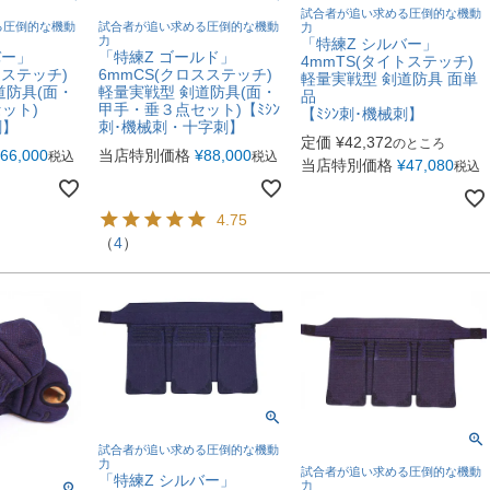
試合者が追い求める圧倒的な機動
る圧倒的な機動
試合者が追い求める圧倒的な機動
力
力
「特練Z シルバー」
バー」
「特練Z ゴールド」
4mmTS(タイトステッチ)
トステッチ)
6mmCS(クロスステッチ)
軽量実戦型 剣道防具 面単
道防具(面・
軽量実戦型 剣道防具(面・
品
ット)
甲手・垂３点セット)【ﾐｼﾝ
【ﾐｼﾝ刺･機械刺】
刺】
刺･機械刺・十字刺】
定価
¥
42,372
のところ
66,000
当店特別価格
¥
88,000
税込
税込
当店特別価格
¥
47,080
税込
4.75
（
4
）
試合者が追い求める圧倒的な機動
力
試合者が追い求める圧倒的な機動
「特練Z シルバー」
力