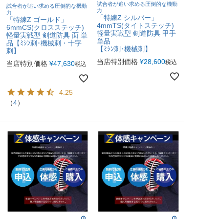
試合者が追い求める圧倒的な機動
試合者が追い求める圧倒的な機動
力
力
「特練Z シルバー」
「特練Z ゴールド」
4mmTS(タイトステッチ)
6mmCS(クロスステッチ)
軽量実戦型 剣道防具 甲手
軽量実戦型 剣道防具 面 単
単品
品【ﾐｼﾝ刺･機械刺・十字
【ﾐｼﾝ刺･機械刺】
刺】
当店特別価格
¥
28,600
税込
当店特別価格
¥
47,630
税込
4.25
（
4
）