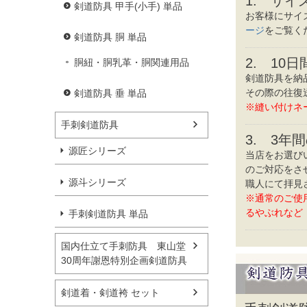
1. サイ
剣道防具 甲手(小手) 単品
お客様にサイ
ージ
をご覧く
剣道防具 胴 単品
2. 10
胴紐・胴乳革・胴関連用品
剣道防具を納
その際の往復
剣道防具 垂 単品
※縫い付けネ
手刺剣道防具
3. 3年
源匠シリーズ
当店をお選び
のご対応をさ
源斗シリーズ
職人にて拝見
※通常のご使
るやぶれなど
手刺剣道防具 単品
国内仕立て手刺防具 東山堂
30周年謝恩特別企画剣道防具
剣道着・剣道袴 セット