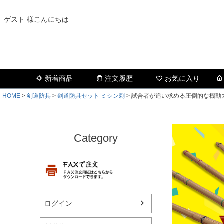
ゲスト 様こんにちは
新着商品
注文履歴
お気に入り
HOME
剣道防具
剣道防具セット ミシン刺
試合者が追い求める圧倒的な機動力!!
Category
ログイン