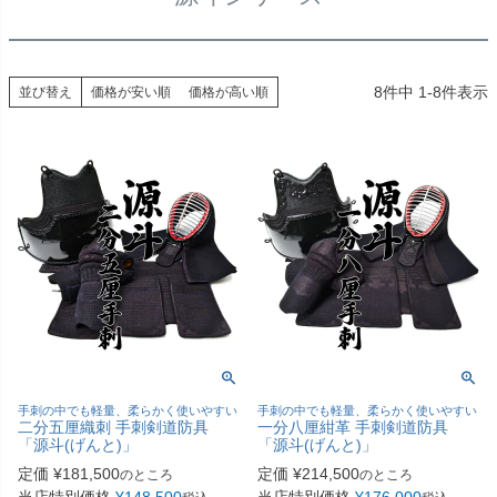
8
件中
1
-
8
件表示
並び替え
価格が安い順
価格が高い順
手刺の中でも軽量、柔らかく使いやすい
手刺の中でも軽量、柔らかく使いやすい
二分五厘織刺 手刺剣道防具
一分八厘紺革 手刺剣道防具
「源斗(げんと)」
「源斗(げんと)」
定価
¥
181,500
定価
¥
214,500
のところ
のところ