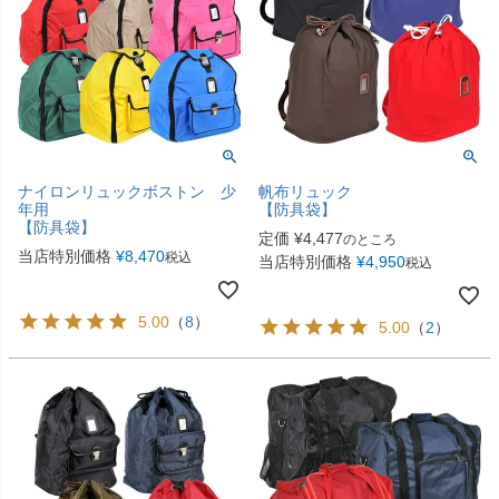
ナイロンリュックボストン 少
帆布リュック
年用
【防具袋】
【防具袋】
定価
¥
4,477
のところ
当店特別価格
¥
8,470
税込
当店特別価格
¥
4,950
税込
5.00
（
8
）
5.00
（
2
）