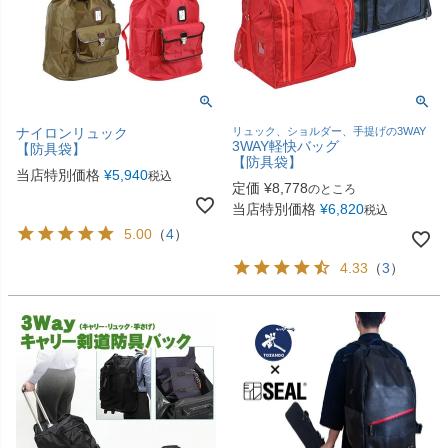
ナイロンリュック
リュック、ショルダー、手提げの3WAY
3WAY軽快バッグ
【防具袋】
【防具袋】
当店特別価格
¥
5,940
税込
定価
¥
8,778
のところ
当店特別価格
¥
6,820
税込
5.00
（
4
）
4.33
（
3
）