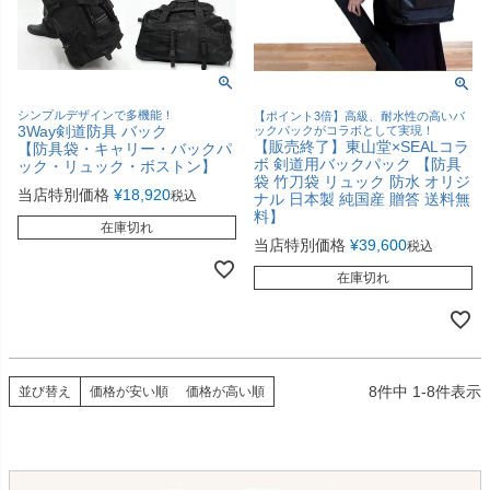
シンプルデザインで多機能！
【ポイント3倍】高級、耐水性の高いバ
3Way剣道防具 バック
ックパックがコラボとして実現！
【販売終了】東山堂×SEALコラ
【防具袋・キャリー・バックパ
ボ 剣道用バックパック 【防具
ック・リュック・ボストン】
袋 竹刀袋 リュック 防水 オリジ
当店特別価格
¥
18,920
税込
ナル 日本製 純国産 贈答 送料無
料】
在庫切れ
当店特別価格
¥
39,600
税込
在庫切れ
8
件中
1
-
8
件表示
並び替え
価格が安い順
価格が高い順