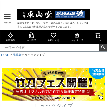
MENU
業界大手の「東山堂」一流の「剣道具職人」有段者の「店長」の3
本柱であなたの剣道家人生をサポートいたします。
新着商品
注文履歴
お気に入り
マイページ
カート
HOME
防具袋
リュックタイプ
リュックタイプ