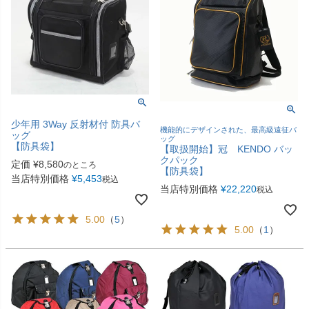
少年用 3Way 反射材付 防具バ
機能的にデザインされた、最高級遠征バ
ッグ
ッグ
【防具袋】
【取扱開始】冠 KENDO バッ
クパック
定価
¥
8,580
のところ
【防具袋】
当店特別価格
¥
5,453
税込
当店特別価格
¥
22,220
税込
5.00
（
5
）
5.00
（
1
）