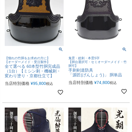
【憧れの竹胴をお求めの方に】
鬼雲・総刺・本雲S字
【オーダーメイド・受注製作】
【胴台選択可・セミオーダーメイド・竹
全て選べる 60本型竹胴完成品
胴可】
手刺剣道防具
（1台）【ミシン刺・機械刺・
「源匠(げんしょう)」 胴単品
変わり塗り・京都仕立て】
当店特別価格
¥
74,800
税込
当店特別価格
¥
95,800
税込