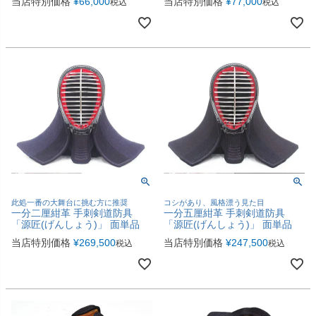
当店特別価格
¥
66,000
当店特別価格
¥
77,000
税込
税込
此処一番の大舞台に挑む方に推奨
コシがあり、風格漂う見た目
一分二厘紺革 手刺剣道防具
一分五厘紺革 手刺剣道防具
「源匠(げんしょう)」 面単品
「源匠(げんしょう)」 面単品
当店特別価格
¥
269,500
当店特別価格
¥
247,500
税込
税込