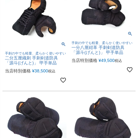
手刺の中でも軽量、柔らかく使いやすい
一分八厘紺革 手刺剣道防具
「源斗(げんと)」 甲手単品
手刺の中でも軽量、柔らかく使いやすい
二分五厘織刺 手刺剣道防具
当店特別価格
¥
49,500
税込
「源斗(げんと)」 甲手単品
当店特別価格
¥
38,500
税込