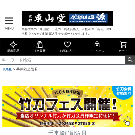
MENU
業界大手の「東山堂」一流の「剣道具職人」有段者の「店長」の3
本柱であなたの剣道家人生をサポートいたします。
新着商品
注文履歴
お気に入り
マイページ
カート
HOME
手刺剣道防具
手刺剣道防具