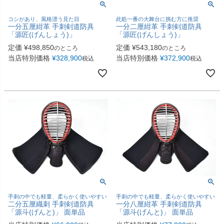
コシがあり、風格漂う見た目
此処一番の大舞台に挑む方に推奨
一分五厘紺革 手刺剣道防具
一分二厘紺革 手刺剣道防具
「源匠(げんしょう)」
「源匠(げんしょう)」
定価
¥
498,850
定価
¥
543,180
のところ
のところ
当店特別価格
¥
328,900
当店特別価格
¥
372,900
税込
税込
手刺の中でも軽量、柔らかく使いやすい
手刺の中でも軽量、柔らかく使いやすい
二分五厘織刺 手刺剣道防具
一分八厘紺革 手刺剣道防具
「源斗(げんと)」 面単品
「源斗(げんと)」 面単品