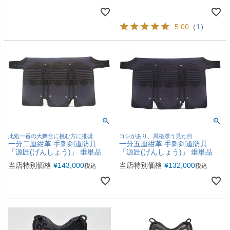
5.00
（
1
）
此処一番の大舞台に挑む方に推奨
コシがあり、風格漂う見た目
一分二厘紺革 手刺剣道防具
一分五厘紺革 手刺剣道防具
「源匠(げんしょう)」 垂単品
「源匠(げんしょう)」 垂単品
当店特別価格
¥
143,000
当店特別価格
¥
132,000
税込
税込