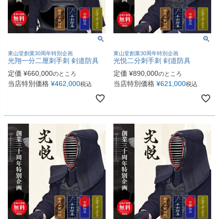
東山堂創業30周年特別企画
東山堂創業30周年特別企画
光翔一分二厘刺手刺 剣道防具
光悦二分刺手刺 剣道防具
定価
¥
660,000
定価
¥
890,000
のところ
のところ
当店特別価格
¥
462,000
当店特別価格
¥
621,000
税込
税込