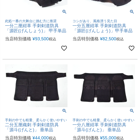
此処一番の大舞台に挑む方に推奨
コシがあり、風格漂う見た目
一分二厘紺革 手刺剣道防具
一分五厘紺革 手刺剣道防具
「源匠(げんしょう)」 甲手単品
「源匠(げんしょう)」甲手単品
当店特別価格
¥
93,500
当店特別価格
¥
82,500
税込
税込
手刺の中でも軽量、柔らかく使いやすい
手刺の中でも軽量、柔らかく使いやすい
二分五厘織刺 手刺剣道防具
一分八厘紺革 手刺剣道防具
「源斗(げんと)」 垂単品
「源斗(げんと)」 垂単品
当店特別価格
¥
44,000
当店特別価格
¥
55,000
税込
税込