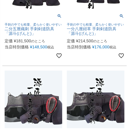
手刺の中でも軽量、柔らかく使いやすい
手刺の中でも軽量、柔らかく使いやすい
二分五厘織刺 手刺剣道防具
一分八厘紺革 手刺剣道防具
「源斗(げんと)」
「源斗(げんと)」
定価
¥
181,500
定価
¥
214,500
のところ
のところ
当店特別価格
¥
148,500
当店特別価格
¥
176,000
税込
税込