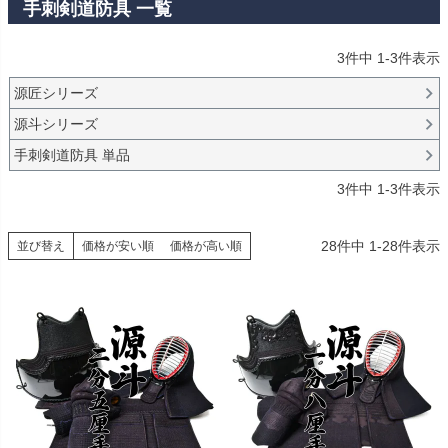
手刺剣道防具 一覧
3
件中
1
-
3
件表示
源匠シリーズ
源斗シリーズ
手刺剣道防具 単品
3
件中
1
-
3
件表示
28
件中
1
-
28
件表示
並び替え
価格が安い順
価格が高い順