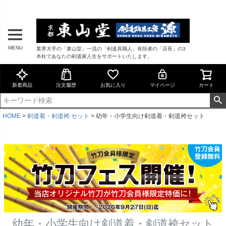
MENU
業界大手の「東山堂」一流の「剣道具職人」有段者の「店長」の3
本柱であなたの剣道家人生をサポートいたします。
新着商品
注文履歴
お気に入り
マイページ
カート
HOME
剣道着・剣道袴 セット
幼年・小学生向け剣道着・剣道袴セット
幼年・小学生向け剣道着・剣道袴セット