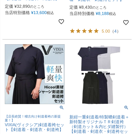
定価
¥
32,890
のところ
定価
¥
8,430
のところ
当店特別価格
¥
13,600
税込
当店特別価格
¥
8,188
税込
5.00
（
4
）
【店長絶賛！稽古向け剣道着袴の新提
新紺一重剣道着/特製晒剣道着＋
案！】
新特製オリジナルＴＲ剣道袴
VIXIA(ヴィクシア)剣道着袴セッ
（剣道カット＆内ヒダ縫製付）
ト【剣道着・剣道衣・剣道袴】
【剣道着・剣道衣・剣道袴セッ