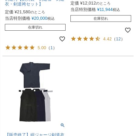
定価
¥
12,012
のところ
衣・剣道袴セット】
当店特別価格
¥
11,944
税込
定価
¥
21,580
のところ
当店特別価格
¥
20,000
税込
在庫切れ
在庫切れ
4.42
（
12
）
5.00
（
1
）
【販売終了】紺ジャージ剣道衣