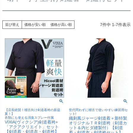
7
件中
1
-
7
件表示
並び替え
価格が安い順
価格が高い順
【店長絶賛！稽古向け剣道着袴の新提
世代問わずに稽古で使いやすい練習用セ
案！】
ット!
衣類にも使える消臭スプレー付属
織刺風ジャージ剣道着＋新特製
VIXIA(ヴィクシア)剣道着袴+
オリジナルＴＲ剣道袴（剣道カ
「アクアクリエイト」セット
ット＆内ヒダ縫製付）【剣道
【剣道着・剣道衣・剣道袴】
着・剣道衣・剣道袴セット】