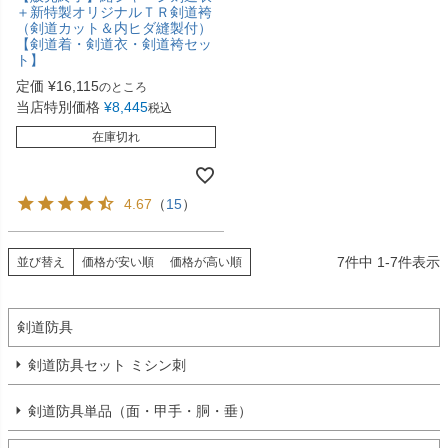
＋新特製オリジナルＴＲ剣道袴
（剣道カット＆内ヒダ縫製付）
【剣道着・剣道衣・剣道袴セッ
ト】
定価
¥
16,115
のところ
当店特別価格
¥
8,445
税込
在庫切れ
4.67
（
15
）
7
件中
1
-
7
件表示
並び替え
価格が安い順
価格が高い順
剣道防具
剣道防具セット ミシン刺
剣道防具単品（面・甲手・胴・垂）