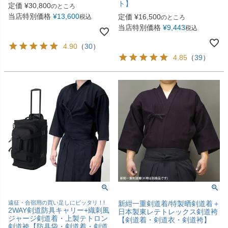
ト】
定価
¥
30,800
のところ
当店特別価格
¥
13,600
定価
¥
16,500
税込
のところ
当店特別価格
¥
9,443
税込
4.90
（
30
）
4.85
（
39
）
遠征・合宿用の買い足しにピッタリ！!
新紺一重剣道着/特製晒剣道着＋
2WAY剣道防具キャリー+織刺風
日本製東レテトレックス剣道袴
ジャージ剣道着・上製テトロン
【剣道着・剣道衣・剣道袴】
剣道袴【防具袋・剣道着・剣道