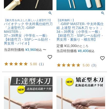
【耐久性を向上した新しい上達型竹刀】
【送料無料！】
バイオテック 中太吟風仕組竹刀
「-GRIP MASTER- 中太吟風仕
「上達型竹刀 -GRIP
組 上達型 竹刀&木刀 セット 」
MASTER-」
34～39男女（小学生～一般）
37～39男女（中学生～一般）
【剣道竹刀・SSPシール貼付・
【剣道竹刀・SSPシール貼付・
男女用・素振り・稽古用】
男女用・バイオ】
定価
¥
11,000
のところ
当店特別価格
¥
3,960
〜
税込
当店特別価格
¥
8,400
税込
5.00
（
1
）
5.00
（
3
）