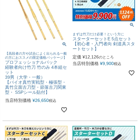
まずは竹刀だけ必要！という方に
スターターセットE 5点セット
【初心者・入門者向 剣道具スタ
ートセット】
【高段者の方や試合によく出られる一般
定価
¥
12,126
のところ
の方におススメの限定価格パッケージ】
プロフェッショナルパック
当店特別価格
¥
9,900
税込
経験者向け竹刀 竹のみ 4本組セ
ット
39男（大学・一般）
【バイオ真竹実戦型・極張型・
真竹立面古刀型・節落古刀関東
型・ SSPシール貼付】
当店特別価格
¥
26,650
税込