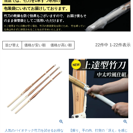
当店では、竹刀を1本ずつ専用の
包装袋にいれてお届けしております。
竹刀の乾燥を防ぐ効果もございますので、 お届け後もそ
のまま保管袋としてご活用いただけます。
※ご使用までに日数が空く場合、竹刀の形状変化を防ぐため、 竹を縛ってい
る糸は外さずに保管されることをおすすめいたします。
22
件中
1
-
22
件表示
並び替え
価格が安い順
価格が高い順
人気のバイオテック竹刀を試せるお得な
【握り、手の内、打突の「冴え」を感じ