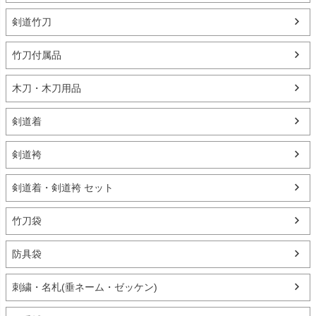
剣道竹刀
竹刀付属品
木刀・木刀用品
剣道着
剣道袴
剣道着・剣道袴 セット
竹刀袋
防具袋
刺繍・名札(垂ネーム・ゼッケン)