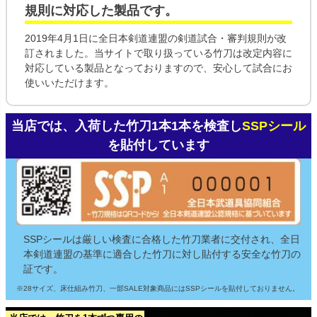
規則
に対応した製品です。
2019年4月1日に全日本剣道連盟の剣道試合・審判規則が改
訂されました。当サイトで取り扱っている竹刀は改定内容に
対応している製品となっておりますので、安心して試合にお
使いいただけます。
当店では、入荷した竹刀1本1本を検査し
SSPシール
を貼付しています
SSPシールは厳しい検査に合格した竹刀業者に交付され、全日
本剣道連盟の基準に適合した竹刀に対し貼付する安全な竹刀の
証です。
※28サイズ、床仕組み竹刀、一部SALE対象商品にはSSPシールを貼付しておりません。