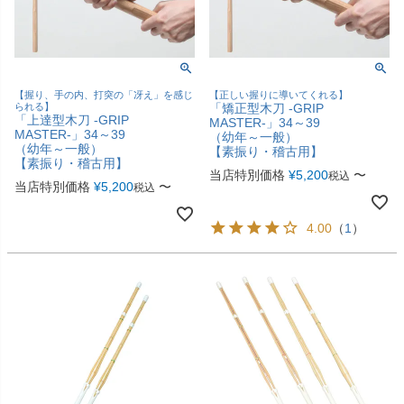
【握り、手の内、打突の「冴え」を感じ
【正しい握りに導いてくれる】
られる】
「矯正型木刀 -GRIP
「上達型木刀 -GRIP
MASTER-」34～39
MASTER-」34～39
（幼年～一般）
（幼年～一般）
【素振り・稽古用】
【素振り・稽古用】
当店特別価格
¥
5,200
〜
税込
当店特別価格
¥
5,200
〜
税込
4.00
（
1
）