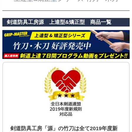
剣道防具工房源 上達型&矯正型 商品一覧
剣道防具工房「源」の
竹刀
は全て
2019年度新