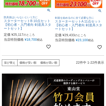
防具袋はいらないという方に
剣道を始めるのに全て必要な方に
スターターセットB 10点セット
スターターセットA 11点セット
【初心者・入門者向 剣道具スタ
【初心者・入門者向 剣道具スタ
ートセット】
ートセット】
定価
¥
25,117
定価
¥
29,433
のところ
のところ
当店特別価格
¥
18,700
当店特別価格
¥
23,100
税込
税込
22
件中
1
-
22
件表示
並び替え
価格が安い順
価格が高い順