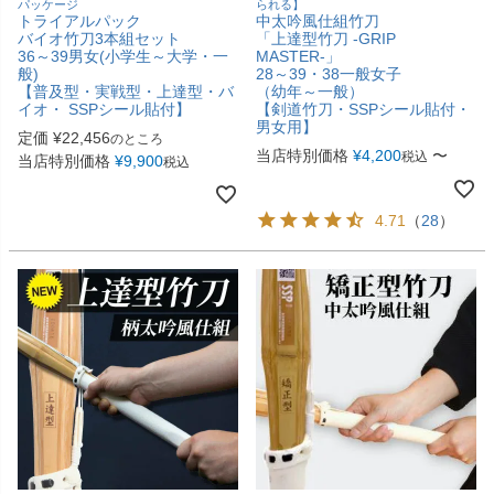
パッケージ
られる】
トライアルパック
中太吟風仕組竹刀
バイオ竹刀3本組セット
「上達型竹刀 -GRIP
36～39男女(小学生～大学・一
MASTER-」
般)
28～39・38一般女子
【普及型・実戦型・上達型・バ
（幼年～一般）
イオ・ SSPシール貼付】
【剣道竹刀・SSPシール貼付・
男女用】
定価
¥
22,456
のところ
当店特別価格
¥
4,200
〜
税込
当店特別価格
¥
9,900
税込
4.71
（
28
）