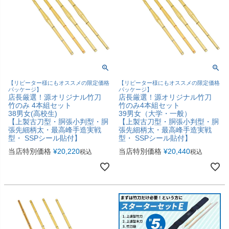
【リピーター様にもオススメの限定価格
【リピーター様にもオススメの限定価格
パッケージ】
パッケージ】
店長厳選！源オリジナル竹刀
店長厳選！源オリジナル竹刀
竹のみ 4本組セット
竹のみ4本組セット
38男女(高校生)
39男女（大学・一般）
【上製古刀型・胴張小判型・胴
【上製古刀型・胴張小判型・胴
張先細柄太・最高峰手造実戦
張先細柄太・最高峰手造実戦
型・ SSPシール貼付】
型・ SSPシール貼付】
当店特別価格
¥
20,220
当店特別価格
¥
20,440
税込
税込