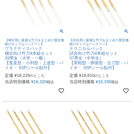
【稽古用に最適な竹刀をまとめた限定価
【試合用に最適な竹刀をまとめた限定価
格のオトクなパッケージ】
格のオトクなパッケージ】
プラクティスパック
テクニカルパック
稽古向け竹刀4本組セット
試合向け竹刀4本組セット
39男女（大学・一般）
37男女（中学生）
【普及型・小判型・上達型・バ
【実戦型・胴張型・古刀型・バ
イオ・ SSPシール貼付】
イオ・ SSPシール貼付】
定価
¥
18,229
定価
¥
18,810
のところ
のところ
当店特別価格
¥
16,320
当店特別価格
¥
15,330
税込
税込