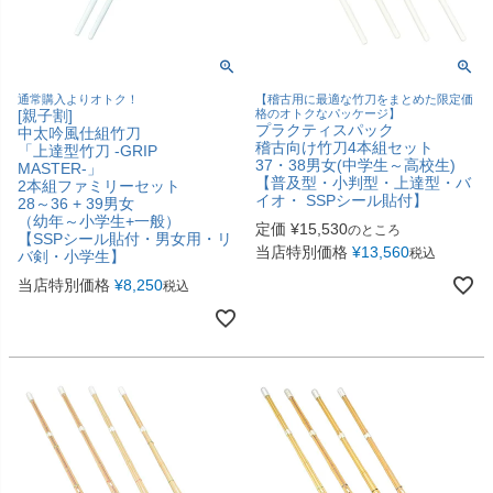
通常購入よりオトク！
【稽古用に最適な竹刀をまとめた限定価
[親子割]
格のオトクなパッケージ】
プラクティスパック
中太吟風仕組竹刀
稽古向け竹刀4本組セット
「上達型竹刀 -GRIP
37・38男女(中学生～高校生)
MASTER-」
【普及型・小判型・上達型・バ
2本組ファミリーセット
イオ・ SSPシール貼付】
28～36 + 39男女
（幼年～小学生+一般）
定価
¥
15,530
のところ
【SSPシール貼付・男女用・リ
当店特別価格
¥
13,560
税込
バ剣・小学生】
当店特別価格
¥
8,250
税込