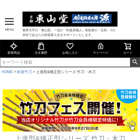
MENU
業界大手の「東山堂」一流の「剣道具職人」有段者の「店長」の3
本柱であなたの剣道家人生をサポートいたします。
新着商品
注文履歴
お気に入り
マイページ
カート
HOME
剣道竹刀
上達型&矯正型シリーズ 竹刀・木刀
上達型&矯正型シリーズ 竹刀・木刀