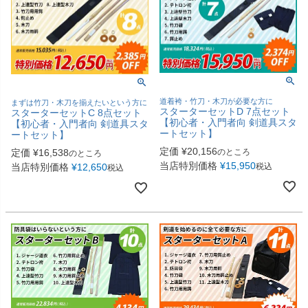
道着袴・竹刀・木刀が必要な方に
まずは竹刀・木刀を揃えたいという方に
スターターセットD 7点セット
スターターセットC 8点セット
【初心者・入門者向 剣道具スタ
【初心者・入門者向 剣道具スタ
ートセット】
ートセット】
定価
¥
20,156
定価
¥
16,538
のところ
のところ
当店特別価格
¥
15,950
当店特別価格
¥
12,650
税込
税込