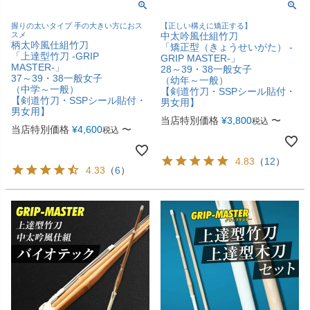
握りの太いタイプ 手の大きい方におス
【正しい構えに矯正する】
スメ
中太吟風仕組竹刀
柄太吟風仕組竹刀
「矯正型（きょうせいがた） -
「上達型竹刀 -GRIP
GRIP MASTER-」
MASTER-」
28～39・38一般女子
37～39・38一般女子
（幼年～一般）
（中学～一般）
【剣道竹刀・SSPシール貼付・
【剣道竹刀・SSPシール貼付・
男女用】
男女用】
当店特別価格
¥
3,800
〜
税込
当店特別価格
¥
4,600
〜
税込
4.83
（
12
）
4.33
（
6
）