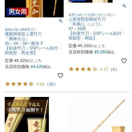
右手にゆとりを持たせたい方に！
上製実戦型柄短竹刀
「疾風(しっぷう)」
37～39男
色味が深い胴張竹刀！
【剣道竹刀・SSPシール貼付・
燻製胴張型上選竹刀
実践型・柄短】
『風林火山』
36～39・38一般女子
定価
¥
6,160
のところ
【剣道竹刀・SSPシール貼付・
当店特別価格
¥
5,060
税込
胴張型・男女用】
定価
¥
6,325
のところ
当店特別価格
¥
4,620
税込
4.17
（
6
）
4.61
（
36
）