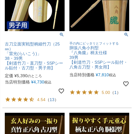
古刀立面実戦型柄細竹刀（25
手の内にピッタリとフィットする
胴張八角小判型
㎜）
『八角朧』柄太仕様
「雷光(らいこう)」
39男
38・39男
【剣道竹刀・SSPシール貼付・
【剣道竹刀・直刀型・SSPシー
八角古刀型・男女用】
ル貼付・古刀型・男子用】
当店特別価格
¥
7,810
税込
定価
¥
5,390
のところ
当店特別価格
¥
4,730
税込
5.00
（
1
）
4.54
（
13
）