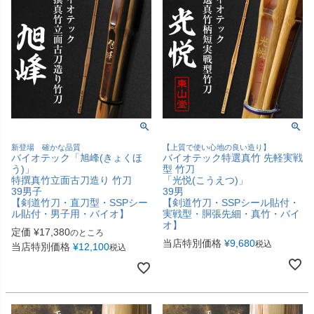
新登場 確かな品質
【上質で使い心地の良い造り】
バイオテック「旭峰(きょくほ
バイオテック特選真竹 先軽実戦
う)」
型 竹刀
特撰真竹立面古刀造り 竹刀
「光悦(こうえつ)」
39男子
39男
【剣道竹刀・直刀型・SSPシー
【剣道竹刀・SSPシール貼付・
ル貼付・男子用・バイオ】
実戦型・胴張先細・真竹・バイ
オ】
定価
¥
17,380
のところ
当店特別価格
¥
9,680
税込
当店特別価格
¥
12,100
税込