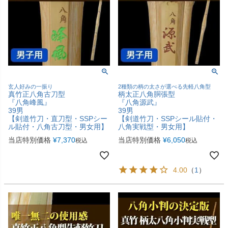
玄人好みの一振り
2種類の柄の太さが選べる先軽八角型
真竹正八角古刀型
柄太正八角胴張型
『八角峰風』
『八角源武』
39男
39男
【剣道竹刀・直刀型・SSPシー
【剣道竹刀・SSPシール貼付・
ル貼付・八角古刀型・男女用】
八角実戦型・男女用】
当店特別価格
¥
7,370
当店特別価格
¥
6,050
税込
税込
4.00
（
1
）