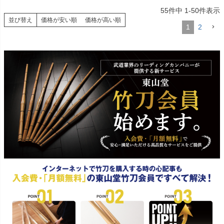
55
件中
1
-
50
件表示
並び替え
価格が安い順
価格が高い順
1
2