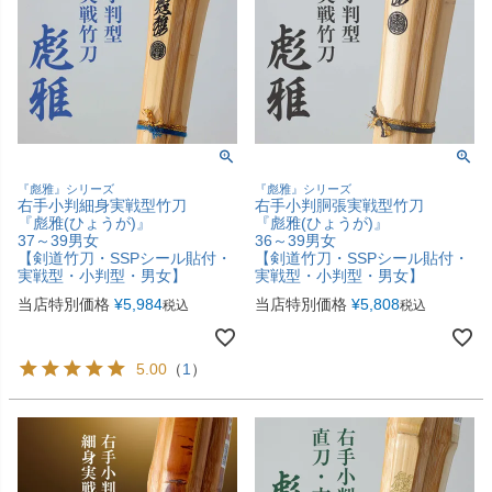
『彪雅』シリーズ
『彪雅』シリーズ
右手小判細身実戦型竹刀
右手小判胴張実戦型竹刀
『彪雅(ひょうが)』
『彪雅(ひょうが)』
37～39男女
36～39男女
【剣道竹刀・SSPシール貼付・
【剣道竹刀・SSPシール貼付・
実戦型・小判型・男女】
実戦型・小判型・男女】
当店特別価格
¥
5,984
当店特別価格
¥
5,808
税込
税込
5.00
（
1
）