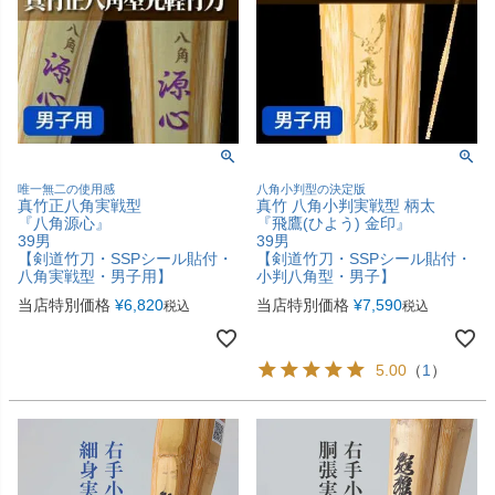
唯一無二の使用感
八角小判型の決定版
真竹正八角実戦型
真竹 八角小判実戦型 柄太
『八角源心』
『飛鷹(ひよう) 金印』
39男
39男
【剣道竹刀・SSPシール貼付・
【剣道竹刀・SSPシール貼付・
八角実戦型・男子用】
小判八角型・男子】
当店特別価格
¥
6,820
当店特別価格
¥
7,590
税込
税込
5.00
（
1
）