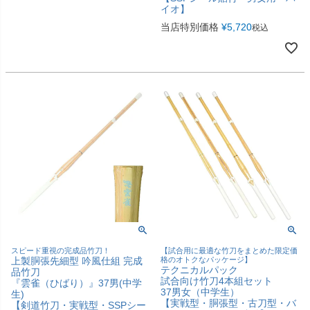
イオ】
当店特別価格
¥
5,720
税込
スピード重視の完成品竹刀！
【試合用に最適な竹刀をまとめた限定価
上製胴張先細型 吟風仕組 完成
格のオトクなパッケージ】
テクニカルパック
品竹刀
試合向け竹刀4本組セット
『雲雀（ひばり）』37男(中学
37男女（中学生）
生)
【実戦型・胴張型・古刀型・バ
【剣道竹刀・実戦型・SSPシー