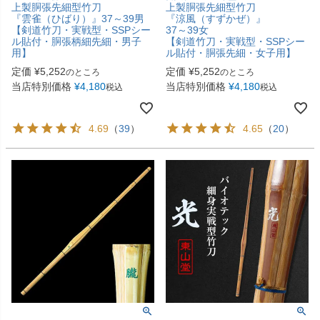
上製胴張先細型竹刀
上製胴張先細型竹刀
『雲雀（ひばり）』37～39男
『涼風（すずかぜ）』
【剣道竹刀・実戦型・SSPシー
37～39女
ル貼付・胴張柄細先細・男子
【剣道竹刀・実戦型・SSPシー
用】
ル貼付・胴張先細・女子用】
定価
¥
5,252
定価
¥
5,252
のところ
のところ
当店特別価格
¥
4,180
当店特別価格
¥
4,180
税込
税込
4.69
（
39
）
4.65
（
20
）