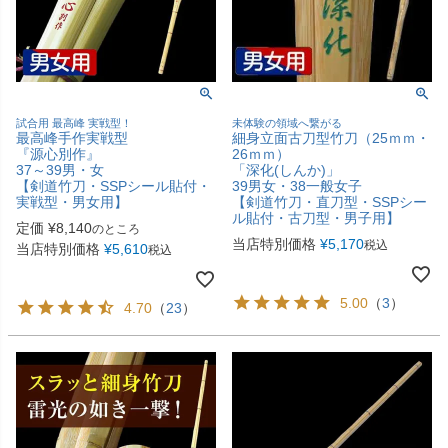
試合用 最高峰 実戦型！
未体験の領域へ繋がる
最高峰手作実戦型
細身立面古刀型竹刀（25ｍｍ・
『源心別作』
26ｍｍ）
37～39男・女
「深化(しんか)」
【剣道竹刀・SSPシール貼付・
39男女・38一般女子
実戦型・男女用】
【剣道竹刀・直刀型・SSPシー
ル貼付・古刀型・男子用】
定価
¥
8,140
のところ
当店特別価格
¥
5,170
税込
当店特別価格
¥
5,610
税込
5.00
（
3
）
4.70
（
23
）