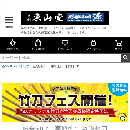
MENU
業界大手の「東山堂」一流の「剣道具職人」有段者の「店長」の3
本柱であなたの剣道家人生をサポートいたします。
新着商品
注文履歴
お気に入り
マイページ
カート
HOME
剣道竹刀
試合向け（実戦型） 剣道竹刀
試合向け（実戦型） 剣道竹刀