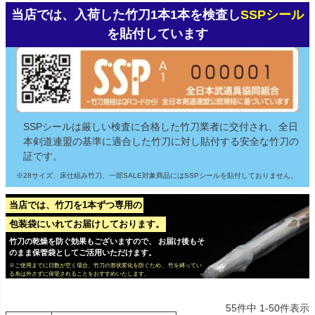
当店では、入荷した竹刀1本1本を検査し
SSPシール
を貼付しています
SSPシールは厳しい検査に合格した竹刀業者に交付され、全日
本剣道連盟の基準に適合した竹刀に対し貼付する安全な竹刀の
証です。
※28サイズ、床仕組み竹刀、一部SALE対象商品にはSSPシールを貼付しておりません。
当店では、竹刀を1本ずつ専用の
包装袋にいれてお届けしております。
竹刀の乾燥を防ぐ効果もございますので、 お届け後もそ
のまま保管袋としてご活用いただけます。
※ご使用までに日数が空く場合、竹刀の形状変化を防ぐため、 竹を縛ってい
る糸は外さずに保管されることをおすすめいたします。
55
件中
1
-
50
件表示