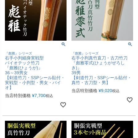
『彪雅』シリーズ
『彪雅』シリーズ
右手小判細身実戦型
右手小判真竹直刀・古刀竹刀
バイオテック竹刀
『彪雅零式(ひょうがぜろし
『彪雅(ひょうが)』
き)』
36～39男女
39男
【剣道竹刀・SSPシール貼付・
【剣道竹刀・SSPシール貼付・
実戦型・小判型・男女・バイ
真竹・古刀型・男】
オ】
当店特別価格
¥
9,020
税込
当店特別価格
¥
7,700
税込