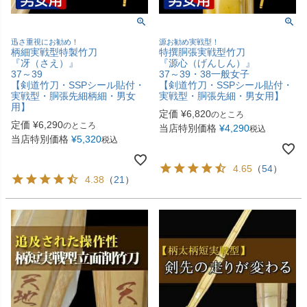
迅さ重視にお勧め！
源お勧め実戦型！
柄細実戦型特製竹刀
特撰胴張実戦型竹刀
『冴（さえ）』
『源心（げんしん）』
37～39
37～39・38一般女子
【剣道竹刀・SSPシール貼付・
【剣道竹刀・SSPシール貼付・
実戦型・胴張先細柄細・男女
実戦型・胴張先細・男女用】
用】
定価
¥
6,820
のところ
定価
¥
6,290
のところ
当店特別価格
¥
4,290
税込
当店特別価格
¥
5,320
税込
4.65
（
54
）
4.38
（
21
）