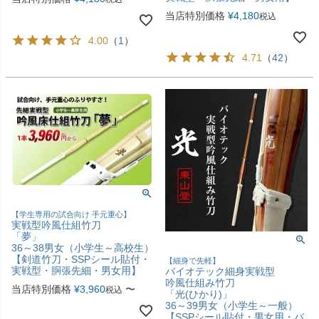
当店特別価格
¥
4,180
税込
4.00
（
1
）
4.71
（
42
）
【学生専用の試合向け 手元重心】
実戦型吟風仕組竹刀
「夢」
36～38男女（小学生～高校生）
【剣道竹刀・SSPシール貼付・
【細身で先軽】
実戦型・胴張先細・男女用】
バイオテック細身実戦型
吟風仕組み竹刀
当店特別価格
¥
3,960
〜
税込
「光(ひかり)」
36～39男女（小学生～一般）
【SSPシール貼付・男女用・バ