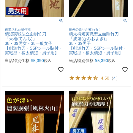
追求された操作性
剣先の走りが変わる！
柄短実戦型立面削竹刀
柄太柄短実戦型立面削竹刀
「天地(てんち)」
「波遊(なみおよぎ)」
38・39男女・38一般女子
38・39男子
【剣道竹刀・SSPシール貼付・
【剣道竹刀・SSPシール貼付・
実戦型・柄太柄短・男子用】
実戦型・柄太柄短・男子用】
当店特別価格
¥
5,390
当店特別価格
¥
5,390
税込
税込
4.50
（
4
）