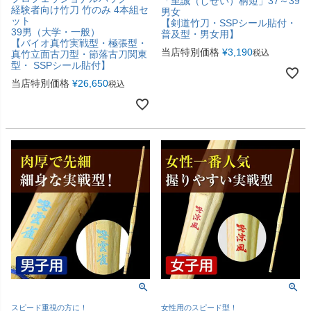
「至誠（しせい）柄短」37～39
経験者向け竹刀 竹のみ 4本組セ
男女
ット
【剣道竹刀・SSPシール貼付・
39男（大学・一般）
普及型・男女用】
【バイオ真竹実戦型・極張型・
当店特別価格
¥
3,190
税込
真竹立面古刀型・節落古刀関東
型・ SSPシール貼付】
当店特別価格
¥
26,650
税込
スピード重視の方に！
女性用のスピード型！