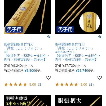
胴張実戦型真竹竹刀
胴張実戦型真竹竹刀
『昇龍（しょうりゅう）』
『昇龍（しょうりゅう）』
39
39×3本セット
【剣道竹刀・SSPシール貼付・
【剣道竹刀・SSPシール貼付・
真竹・胴張実戦型・男子用】
真竹・胴張実戦型・男子用】
定価
¥
9,240
定価
¥
27,720
のところ
のところ
当店特別価格
¥
8,800
当店特別価格
¥
25,740
税込
税込
5.00
（
3
）
5.00
（
2
）