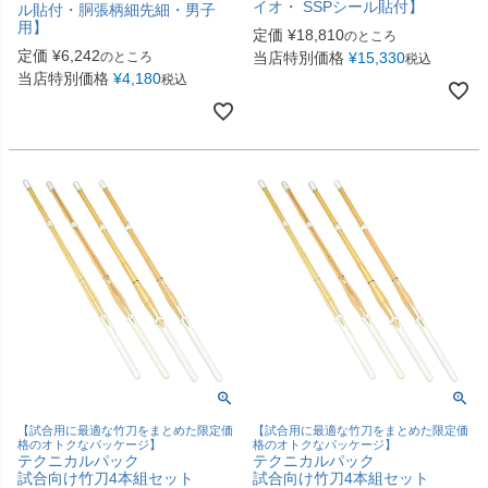
イオ・ SSPシール貼付】
ル貼付・胴張柄細先細・男子
用】
定価
¥
18,810
のところ
定価
¥
6,242
のところ
当店特別価格
¥
15,330
税込
当店特別価格
¥
4,180
税込
【試合用に最適な竹刀をまとめた限定価
【試合用に最適な竹刀をまとめた限定価
格のオトクなパッケージ】
格のオトクなパッケージ】
テクニカルパック
テクニカルパック
試合向け竹刀4本組セット
試合向け竹刀4本組セット