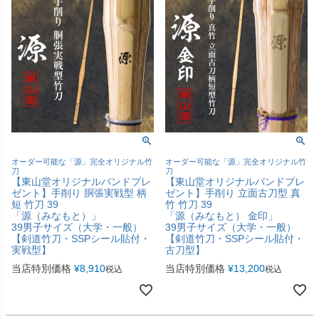
オーダー可能な「源」完全オリジナル竹
オーダー可能な「源」完全オリジナル竹
刀
刀
【東山堂オリジナルバンドプレ
【東山堂オリジナルバンドプレ
ゼント】手削り 胴張実戦型 柄
ゼント】手削り 立面古刀型 真
短 竹刀 39
竹 竹刀 39
「源（みなもと）」
「源（みなもと） 金印」
39男子サイズ（大学・一般）
39男子サイズ（大学・一般）
【剣道竹刀・SSPシール貼付・
【剣道竹刀・SSPシール貼付・
実戦型】
古刀型】
当店特別価格
¥
8,910
当店特別価格
¥
13,200
税込
税込