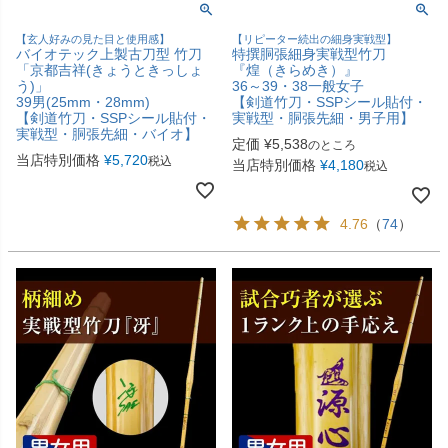
【玄人好みの見た目と使用感】
【リピーター続出の細身実戦型】
バイオテック上製古刀型 竹刀
特撰胴張細身実戦型竹刀
「京都吉祥(きょうときっしょ
『煌（きらめき）』
う)」
36～39・38一般女子
39男(25mm・28mm)
【剣道竹刀・SSPシール貼付・
【剣道竹刀・SSPシール貼付・
実戦型・胴張先細・男子用】
実戦型・胴張先細・バイオ】
定価
¥
5,538
のところ
当店特別価格
¥
5,720
税込
当店特別価格
¥
4,180
税込
4.76
（
74
）