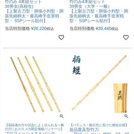
竹のみ 4本組セット
竹のみ4本組セット
38男女(高校生)
39男女（大学・一般）
【上製古刀型・胴張小判型・胴
【上製古刀型・胴張小判型・胴
張先細柄太・最高峰手造実戦
張先細柄太・最高峰手造実戦
型・ SSPシール貼付】
型・ SSPシール貼付】
当店特別価格
¥
20,220
当店特別価格
¥
20,440
税込
税込
【高段者の方や試合によく出られる一般
【バランス・耐久性に長けた柄短仕様】
の方におススメの限定価格パッケージ】
並品普及型竹刀
プロフェッショナルパック