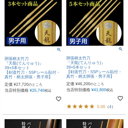
胴張柄太竹刀
胴張柄太竹刀
『天龍(てんりゅう)』
『天龍(てんりゅう)』
39×5本セット
39×3本セット
【剣道竹刀・SSPシール貼付・
【剣道竹刀・SSPシール貼付・
真竹・柄太胴張・男子用】
真竹・柄太胴張・男子用】
定価
¥
46,200
定価
¥
27,720
のところ
のところ
当店特別価格
¥
41,800
当店特別価格
¥
25,740
税込
税込
5.00
（
4
）