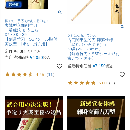
軽くて、手応えのある竹刀を！
実戦型立面削竹刀
「竜虎(りゅうこ)」
37・38・39
クセになるバランス
【剣道竹刀・SSPシール貼付・
古刀関東型竹刀 節落仕様
実践型・胴張・男子用】
「烏丸（からすま）」
39男(26・28ｍｍ)
定価
¥
6,088
のところ
【剣道竹刀・SSPシール貼付・
当店特別価格
¥
4,950
税込
古刀型・男子】
当店特別価格
¥
7,150
税込
4.45
（
11
）
5.00
（
1
）