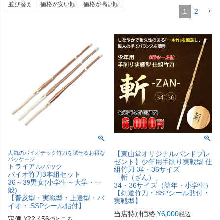
並び替え
価格が安い順
価格が高い順
1
2
人気のバイオテック竹刀を試せるお得な
【東山堂オリジナルバンドプレ
パッケージ
ゼント】少年用手削り実戦型 仕
トライアルパック
組竹刀 34・36サイズ
バイオ竹刀3本組セット
「斬（ざん）」
36～39男女(小学生～大学・一
34・36サイズ（幼年・小学生）
般)
【剣道竹刀・SSPシール貼付・
【普及型・実戦型・上達型・バ
実戦型】
イオ・ SSPシール貼付】
当店特別価格
¥
6,000
税込
定価
¥
22,456
のところ