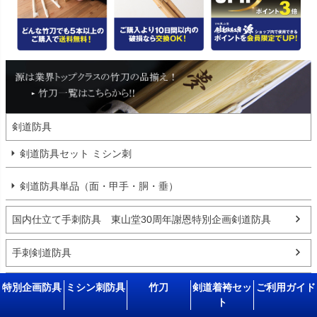
剣道防具
剣道防具セット ミシン刺
剣道防具単品（面・甲手・胴・垂）
国内仕立て手刺防具 東山堂30周年謝恩特別企画剣道防具
手刺剣道防具
防具用小物（調整布団･手袋など）
特別企画防具
ミシン刺防具
竹刀
剣道着袴セッ
ご利用ガイド
ト