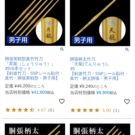
胴張実戦型真竹竹刀
胴張柄太竹刀
『昇龍（しょうりゅう）』
『天龍(てんりゅう)』
39×5本セット
39
【剣道竹刀・SSPシール貼付・
【剣道竹刀・SSPシール貼付・
真竹・胴張実戦型・男子用】
真竹・柄太胴張・男子用】
定価
¥
46,200
定価
¥
9,240
のところ
のところ
当店特別価格
¥
41,800
当店特別価格
¥
8,800
税込
税込
4.67
（
6
）
5.00
（
1
）