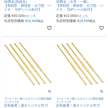
38男女(高校生)
39男女（大学・一般）
【実戦型・胴張型・古刀型・バ
【実戦型・胴張型・古刀型・バ
イオ・ SSPシール貼付】
イオ・ SSPシール貼付】
定価
¥
20,020
定価
¥
22,000
のところ
のところ
当店特別価格
¥
16,440
当店特別価格
¥
18,549
税込
税込
【リピーター様にもオススメの限定価格
【リピーター様にもオススメの限定価格
パッケージ】
パッケージ】
店長厳選！源オリジナル竹刀
店長厳選！源オリジナル竹刀