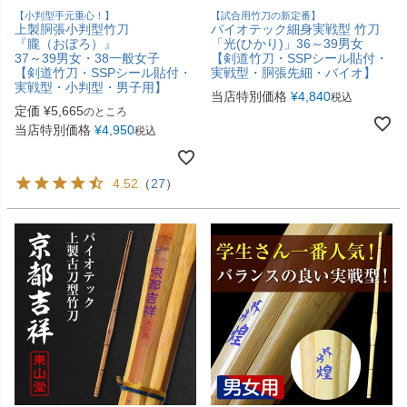
【小判型手元重心！】
【試合用竹刀の新定番】
上製胴張小判型竹刀
バイオテック細身実戦型 竹刀
『朧（おぼろ）』
「光(ひかり)」36～39男女
37～39男女・38一般女子
【剣道竹刀・SSPシール貼付・
【剣道竹刀・SSPシール貼付・
実戦型・胴張先細・バイオ】
実戦型・小判型・男子用】
当店特別価格
¥
4,840
税込
定価
¥
5,665
のところ
当店特別価格
¥
4,950
税込
4.52
（
27
）