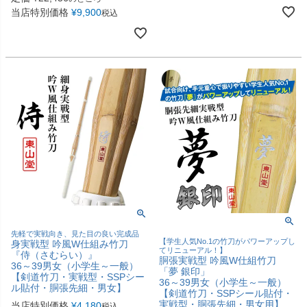
当店特別価格
¥
9,900
税込
先軽で実戦向き、見た目の良い完成品
【学生人気No.1の竹刀がパワーアップし
身実戦型 吟風W仕組み竹刀
てリニューアル！】
『侍（さむらい）』
胴張実戦型 吟風W仕組竹刀
36～39男女（小学生～一般）
「夢 銀印」
【剣道竹刀・実戦型・SSPシー
36～39男女（小学生～一般）
ル貼付・胴張先細・男女】
【剣道竹刀・SSPシール貼付・
実戦型・胴張先細・男女用】
当店特別価格
¥
4,180
税込