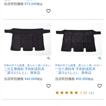
当店特別価格
¥
73,040
税込
手刺の中でも軽量、柔らかく使いやすい
手刺の中でも軽量、柔らかく使いやすい
二分五厘織刺 手刺剣道防具
一分八厘紺革 手刺剣道防具
「源斗(げんと)」 垂単品
「源斗(げんと)」 垂単品
当店特別価格
¥
44,000
当店特別価格
¥
55,000
税込
税込
5.00
（
1
）