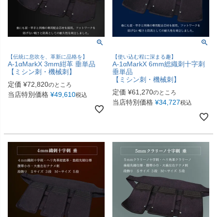
【伝統に息吹を、革新に品格を】
【使い込む程に深まる趣】
A-1αMarkX 3mm紺革 垂単品
A-1αMarkX 6mm総織刺十字刺
【ミシン刺・機械刺】
垂単品
【ミシン刺・機械刺】
定価
¥
72,820
のところ
定価
¥
61,270
のところ
当店特別価格
¥
49,610
税込
当店特別価格
¥
34,727
税込