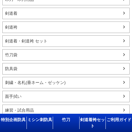
剣道着
剣道袴
剣道着・剣道袴 セット
竹刀袋
防具袋
刺繍・名札(垂ネーム・ゼッケン)
面手拭い
練習・試合用品
特別企画防具
ミシン刺防具
竹刀
剣道着袴セッ
ご利用ガイド
居合用品・その他武道
ト