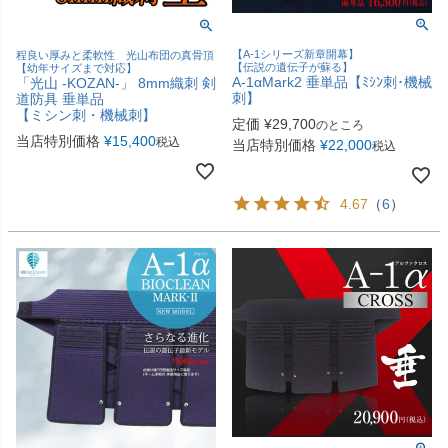
【A-1シリーズ新章開幕】
程良い厚みと柔軟性 光山布団の真骨頂
【伝説の遺伝子が蘇る】
【幼年サイズまで対応】
A-1αMark2 垂単品【ﾐｼﾝ刺･機械
「光山 -KOZAN-」 8mm織刺 剣
刺】
道防具 垂単品
【ミシン刺・機械刺】
定価
¥
29,700
のところ
当店特別価格
¥
15,400
税込
当店特別価格
¥
22,000
税込
4.67
（
6
）