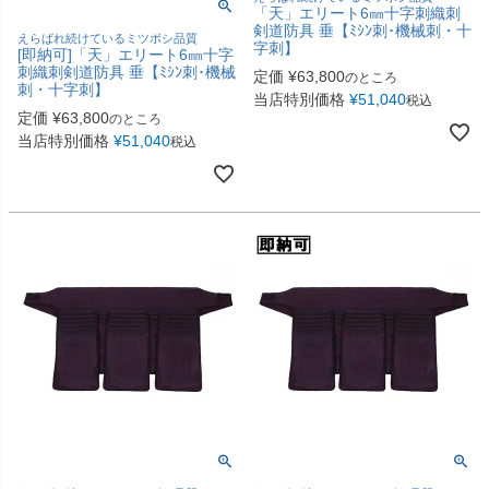
「天」エリート6㎜十字刺織刺
剣道防具 垂【ﾐｼﾝ刺･機械刺・十
えらばれ続けているミツボシ品質
字刺】
[即納可]「天」エリート6㎜十字
刺織刺剣道防具 垂【ﾐｼﾝ刺･機械
定価
¥
63,800
のところ
刺・十字刺】
当店特別価格
¥
51,040
税込
定価
¥
63,800
のところ
当店特別価格
¥
51,040
税込