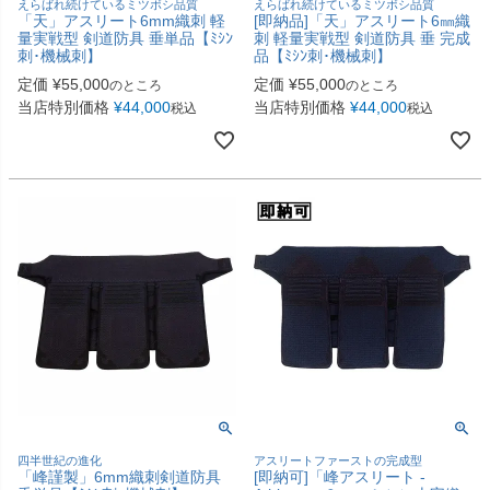
えらばれ続けているミツボシ品質
えらばれ続けているミツボシ品質
「天」アスリート6mm織刺 軽
[即納品]「天」アスリート6㎜織
量実戦型 剣道防具 垂単品【ﾐｼﾝ
刺 軽量実戦型 剣道防具 垂 完成
刺･機械刺】
品【ﾐｼﾝ刺･機械刺】
定価
¥
55,000
定価
¥
55,000
のところ
のところ
当店特別価格
¥
44,000
当店特別価格
¥
44,000
税込
税込
四半世紀の進化
アスリートファーストの完成型
「峰謹製」6mm織刺剣道防具
[即納可]「峰アスリート -