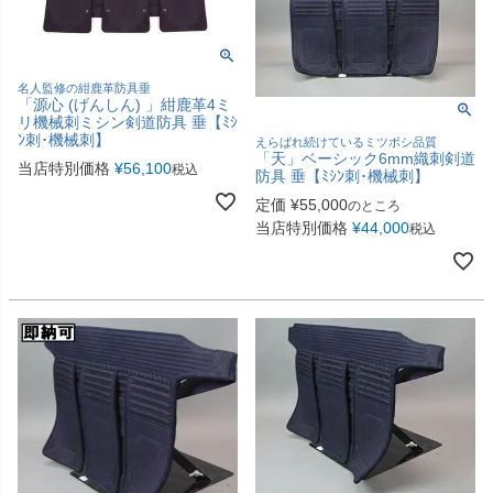
名人監修の紺鹿革防具垂
「源心 (げんしん) 」紺鹿革4ミ
リ機械刺ミシン剣道防具 垂【ﾐｼ
ﾝ刺･機械刺】
えらばれ続けているミツボシ品質
「天」ベーシック6mm織刺剣道
当店特別価格
¥
56,100
税込
防具 垂【ﾐｼﾝ刺･機械刺】
定価
¥
55,000
のところ
当店特別価格
¥
44,000
税込