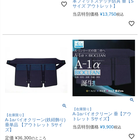
革フィットステッチ防具 垂【S
サイズ アウトレット】
当店特別価格
¥
13,750
税込
【在庫限り】
A-1αバイオクリーン 垂【アウ
【在庫限り】
トレット Sサイズ】
A-1αバイオクリーン(鉄紺飾り)
垂単品 【アウトレット Sサイ
当店特別価格
¥
9,900
税込
ズ】
定価
¥
36,300
のところ