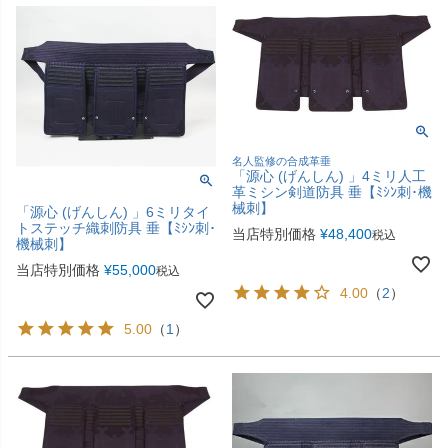
名人監修の合成革垂
「源心 (げんしん) 」4ミリ人工
革ミシン剣道防具 垂【ﾐｼﾝ刺･機
械刺】
「源心 (げんしん) 」6ミリタイ
トステッチ織刺防具 垂【ﾐｼﾝ刺･
当店特別価格
¥
48,400
税込
機械刺】
当店特別価格
¥
55,000
税込
4.00
（
2
）
5.00
（
1
）