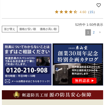
4.60
（
15
）
52
件中
1
-
50
件表示
並び替え
価格が安い順
価格が高い順
1
2