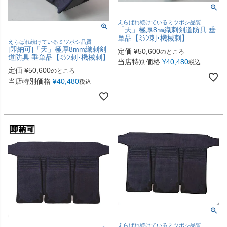
えらばれ続けているミツボシ品質
「天」極厚8㎜織刺剣道防具 垂
単品【ﾐｼﾝ刺･機械刺】
えらばれ続けているミツボシ品質
[即納可]「天」極厚8mm織刺剣
定価
¥
50,600
のところ
道防具 垂単品【ﾐｼﾝ刺･機械刺】
当店特別価格
¥
40,480
税込
定価
¥
50,600
のところ
当店特別価格
¥
40,480
税込
えらばれ続けているミツボシ品質