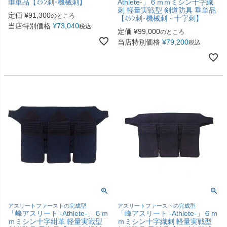
垂単品【ﾐｼﾝ刺･機械刺】
Athlete-」６ｍｍミシン十字織
刺 軽量実戦型 剣道防具 垂単品
定価
¥
91,300
のところ
【ﾐｼﾝ刺･機械刺・十字刺】
当店特別価格
¥
73,040
税込
定価
¥
99,000
のところ
当店特別価格
¥
79,200
税込
アスリートファーストの完成型
アスリートファーストの完成型
「峰アスリート -Athlete-」６ｍ
「峰アスリート -Athlete-」６ｍ
ｍミシン十字紺革 軽量実戦型
ｍミシン十字織刺 軽量実戦型