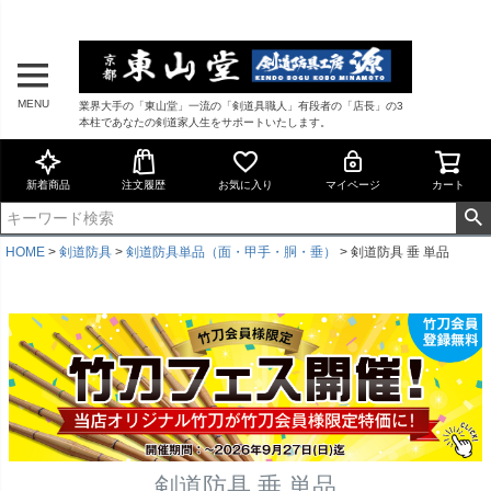
MENU
業界大手の「東山堂」一流の「剣道具職人」有段者の「店長」の3
本柱であなたの剣道家人生をサポートいたします。
新着商品
注文履歴
お気に入り
マイページ
カート
HOME
剣道防具
剣道防具単品（面・甲手・胴・垂）
剣道防具 垂 単品
剣道防具 垂 単品