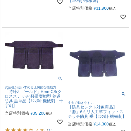
【ﾐｼﾝ刺･機械刺】
当店特別価格
¥
31,900
税込
試合者が追い求める圧倒的な機動力
「特練Z ゴールド」6mmCS(ク
ロスステッチ)軽量実戦型 剣道
防具 垂単品【ﾐｼﾝ刺･機械刺・十
丈夫で動きやすい
字刺】
【防具セレクト対象商品】
「源」6ミリ人工革フィットス
当店特別価格
¥
35,200
税込
テッチ防具 垂【ﾐｼﾝ刺･機械刺】
当店特別価格
¥
14,300
税込
4.00
（
1
）