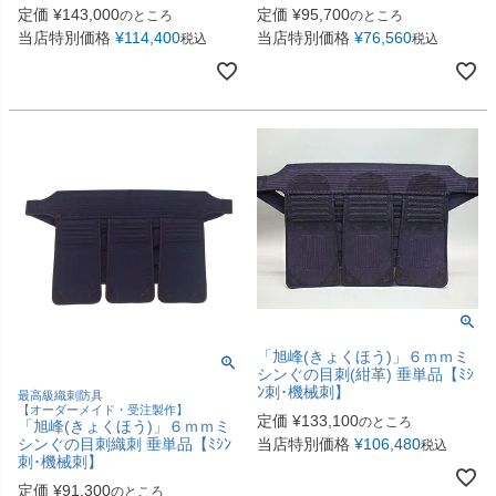
定価
¥
143,000
定価
¥
95,700
のところ
のところ
当店特別価格
¥
114,400
当店特別価格
¥
76,560
税込
税込
「旭峰(きょくほう)」６ｍｍミ
シンぐの目刺(紺革) 垂単品【ﾐｼ
ﾝ刺･機械刺】
最高級織刺防具
【オーダーメイド・受注製作】
定価
¥
133,100
のところ
「旭峰(きょくほう)」６ｍｍミ
シンぐの目刺織刺 垂単品【ﾐｼﾝ
当店特別価格
¥
106,480
税込
刺･機械刺】
定価
¥
91,300
のところ