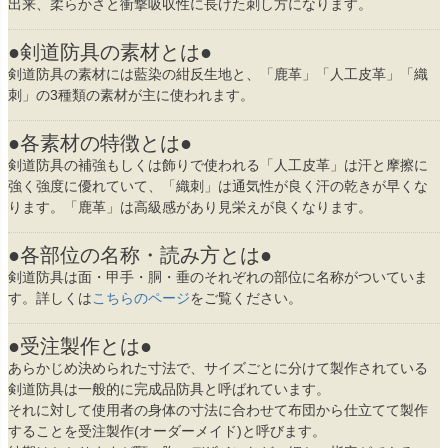
出来、柔らかさと衝撃吸収性に長けた刺し方になります。
●剣道防具の素材とは●
剣道防具の素材には藍染の紺反生地と、「鹿革」「人工皮革」「織
刺」の3種類の素材が主に使われます。
●各素材の特徴とは●
剣道防具の補強もしくは飾りで使われる「人工皮革」は汗と摩擦に
強く強度に優れていて、「織刺」は通気性が良く汗の乾きが早くな
ります。「鹿革」は高級感があり見栄えが良くなります。
●各部位の名称・読み方とは●
剣道防具は面・甲手・胴・垂のそれぞれの部位に名称がついていま
す。詳しくは
こちらのページ
をご覧ください。
●受注製作とは●
あらかじめ決められた寸法で、サイズごとに分けて製作されている
剣道防具は一般的に完成品防具と呼ばれています。
それに対して使用者の身体の寸法に合わせて布団から仕立てて製作
することを受注製作(オーダーメイド)と呼びます。