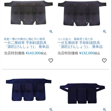
此処一番の大舞台に挑む方に推奨
コシがあり、風格漂う見た目
一分二厘紺革 手刺剣道防具
一分五厘紺革 手刺剣道防具
「源匠(げんしょう)」 垂単品
「源匠(げんしょう)」 垂単品
当店特別価格
¥
143,000
当店特別価格
¥
132,000
税込
税込