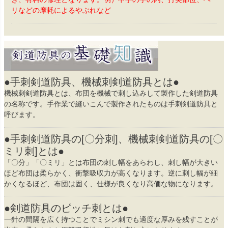
リなどの摩耗によるやぶれなど
●手刺剣道防具、機械刺剣道防具とは●
機械刺剣道防具とは、布団を機械で刺し込みして製作した剣道防具
の名称です。手作業で縫いこんで製作されたものは手刺剣道防具と
呼びます。
●手刺剣道防具の[〇分刺]、機械刺剣道防具の[〇
ミリ刺]とは●
「〇分」「〇ミリ」とは布団の刺し幅をあらわし、刺し幅が大きい
ほど布団は柔らかく、衝撃吸収力が高くなります。逆に刺し幅が細
かくなるほど、布団は固く、仕様が良くなり高価な物になります。
●剣道防具のピッチ刺とは●
一針の間隔を広く持つことでミシン刺でも適度な厚みを残すことが