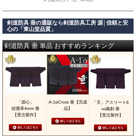
剣道防具 垂の通販なら剣道防具工房 源│信頼と安
心の「東山堂品質」
剣道防具 垂 単品 おすすめランキング
「源心」
A-1αCross 垂【完成
「天」アスリート6
紺鹿革4mm 垂
品】
㎜織刺 垂
【受注製作】
【受注製作】