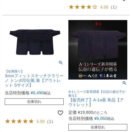
4.00
（
1
）
【在庫限り】
3mmフィットステッチクラリー
ノ トンボ印伝風 垂【アウトレ
ット Sサイズ】
A-1シリーズ新章開幕【伝説の遺伝子が
当店特別価格
¥
6,490
税込
蘇る】
【販売終了】A-1α垂 単品【ア
在庫切れ
ウトレット】
定価
¥
19,800
のところ
当店特別価格
¥
6,050
税込
5.00
（
1
）
在庫切れ