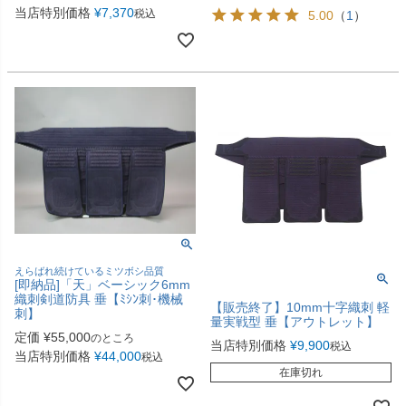
当店特別価格
¥
7,370
税込
5.00
（
1
）
えらばれ続けているミツボシ品質
[即納品]「天」ベーシック6mm
織刺剣道防具 垂【ﾐｼﾝ刺･機械
【販売終了】10mm十字織刺 軽
刺】
量実戦型 垂【アウトレット】
定価
¥
55,000
のところ
当店特別価格
¥
9,900
税込
当店特別価格
¥
44,000
税込
在庫切れ