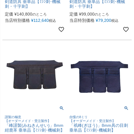
剣道防具 垂単品【ﾐｼﾝ刺･機械
剣道防具 垂単品【ﾐｼﾝ刺･機械
刺・十字刺】
刺・十字刺】
定価
¥
140,800
定価
¥
99,000
のところ
のところ
当店特別価格
¥
112,640
当店特別価格
¥
79,200
税込
税込
謹製の極意
自慢の8ミリ
【オーダーメイド・受注製作】
【オーダーメイド・受注製作】
「峰謹製(みねきんせい)」8mm
「祇峰(ぎほう)」8mm具の目刺
紺鹿革 垂単品【ﾐｼﾝ刺･機械刺】
垂単品【ﾐｼﾝ刺･機械刺】