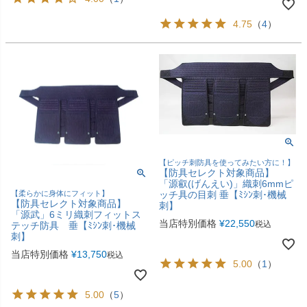
4.75
（
4
）
【ピッチ刺防具を使ってみたい方に！】
【防具セレクト対象商品】
「源叡(げんえい)」織刺6mmピ
ッチ具の目刺 垂【ﾐｼﾝ刺･機械
【柔らかに身体にフィット】
【防具セレクト対象商品】
刺】
「源武」6ミリ織刺フィットス
当店特別価格
¥
22,550
税込
テッチ防具 垂【ﾐｼﾝ刺･機械
刺】
当店特別価格
¥
13,750
税込
5.00
（
1
）
5.00
（
5
）