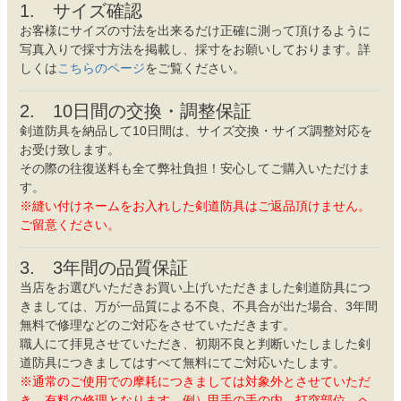
1. サイズ確認
お客様にサイズの寸法を出来るだけ正確に測って頂けるように
写真入りで採寸方法を掲載し、採寸をお願いしております。詳
しくは
こちらのページ
をご覧ください。
2. 10日間の交換・調整保証
剣道防具を納品して10日間は、サイズ交換・サイズ調整対応を
お受け致します。
その際の往復送料も全て弊社負担！安心してご購入いただけま
す。
※縫い付けネームをお入れした剣道防具はご返品頂けません。
ご留意ください。
3. 3年間の品質保証
当店をお選びいただきお買い上げいただきました剣道防具につ
きましては、万が一品質による不良、不具合が出た場合、3年間
無料で修理などのご対応をさせていただきます。
職人にて拝見させていただき、初期不良と判断いたしました剣
道防具につきましてはすべて無料にてご対応いたします。
※通常のご使用での摩耗につきましては対象外とさせていただ
き、有料の修理となります。例）甲手の手の内、打突部位、ヘ