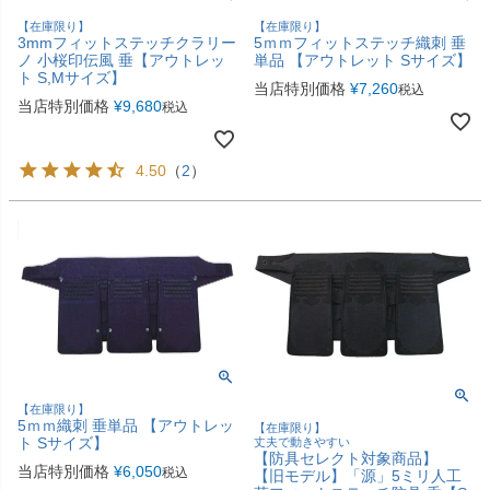
【在庫限り】
【在庫限り】
3mmフィットステッチクラリー
5ｍｍフィットステッチ織刺 垂
ノ 小桜印伝風 垂【アウトレッ
単品 【アウトレット Sサイズ】
ト S,Mサイズ】
当店特別価格
¥
7,260
税込
当店特別価格
¥
9,680
税込
4.50
（
2
）
【在庫限り】
5ｍｍ織刺 垂単品 【アウトレッ
【在庫限り】
ト Sサイズ】
丈夫で動きやすい
【防具セレクト対象商品】
当店特別価格
¥
6,050
税込
【旧モデル】「源」5ミリ人工