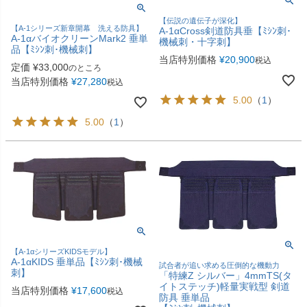
【伝説の遺伝子が深化】
【A-1シリーズ新章開幕 洗える防具】
A-1αCross剣道防具垂【ﾐｼﾝ刺･
A-1αバイオクリーンMark2 垂単
機械刺・十字刺】
品【ﾐｼﾝ刺･機械刺】
当店特別価格
¥
20,900
税込
定価
¥
33,000
のところ
当店特別価格
¥
27,280
税込
5.00
（
1
）
5.00
（
1
）
【A-1αシリーズKIDSモデル】
A-1αKIDS 垂単品【ﾐｼﾝ刺･機械
試合者が追い求める圧倒的な機動力
刺】
「特練Z シルバー」4mmTS(タ
イトステッチ)軽量実戦型 剣道
当店特別価格
¥
17,600
税込
防具 垂単品