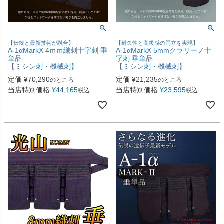
【伝統と最新技術が融合】
【耐久性と高級感の両立を実現】
A-1αMarkX 4ｍｍ織刺十字刺 垂
A-1αMarkX 5mmクラリーノ十
単品
字刺 垂単品
【ミシン刺・機械刺】
【ミシン刺・機械刺】
定価
¥
70,290
定価
¥
21,235
のところ
のところ
当店特別価格
¥
44,165
当店特別価格
¥
23,595
税込
税込