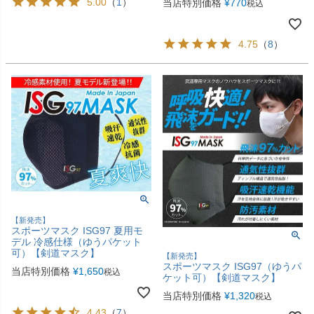
5.00
（
1
）
当店特別価格
¥
770
税込
4.75
（
8
）
【新発売】
スポーツマスク ISG97 夏用モ
デル 冷感仕様（ゆうパケット
可）【剣道マスク】
【新発売】
スポーツマスク ISG97（ゆうパ
当店特別価格
¥
1,650
税込
ケット可）【剣道マスク】
当店特別価格
¥
1,320
税込
4.43
（
7
）