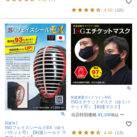
4.50
（
10
）
剣道連盟ガイドライン対応
ISGエチケットマスク（ゆうパ
ケット可）【剣道マスク】
当店特別価格
¥
1,100
〜
税込
防曇加工
ISGフェイスシールドEX（ゆう
パケット可）【剣道シールド マ
4.46
（
13
）