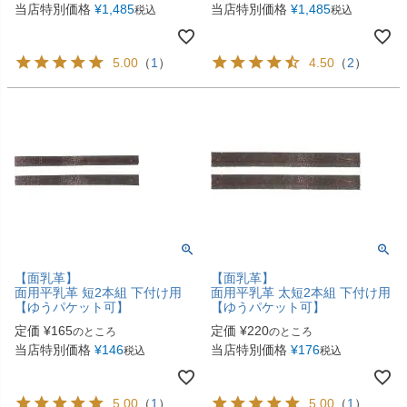
当店特別価格
¥
1,485
当店特別価格
¥
1,485
税込
税込
5.00
（
1
）
4.50
（
2
）
【面乳革】
【面乳革】
面用平乳革 短2本組 下付け用
面用平乳革 太短2本組 下付け用
【ゆうパケット可】
【ゆうパケット可】
定価
¥
165
定価
¥
220
のところ
のところ
当店特別価格
¥
146
当店特別価格
¥
176
税込
税込
5.00
（
1
）
5.00
（
1
）