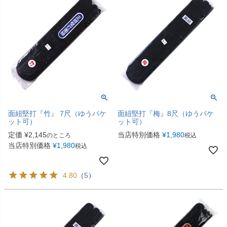
面紐堅打『竹』 7尺（ゆうパケ
面紐堅打『梅』8尺（ゆうパケ
ット可）
ット可）
定価
¥
2,145
当店特別価格
¥
1,980
のところ
税込
当店特別価格
¥
1,980
税込
4.80
（
5
）