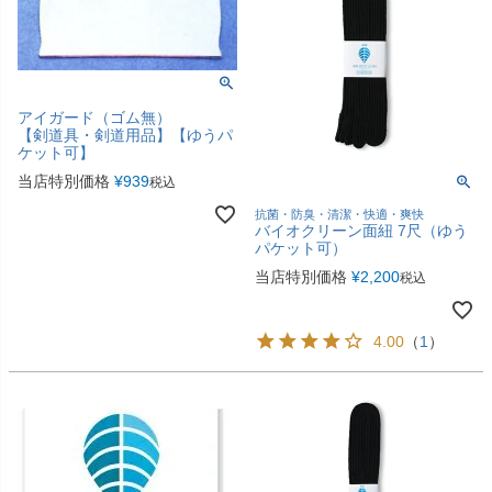
アイガード（ゴム無）
【剣道具・剣道用品】【ゆうパ
ケット可】
当店特別価格
¥
939
税込
抗菌・防臭・清潔・快適・爽快
バイオクリーン面紐 7尺（ゆう
パケット可）
当店特別価格
¥
2,200
税込
4.00
（
1
）