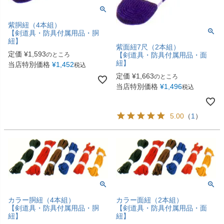
紫胴紐（4本組）
【剣道具・防具付属用品・胴
紐】
紫面紐7尺（2本組）
定価
¥
1,593
のところ
【剣道具・防具付属用品・面
紐】
当店特別価格
¥
1,452
税込
定価
¥
1,663
のところ
当店特別価格
¥
1,496
税込
5.00
（
1
）
カラー胴紐（4本組）
カラー面紐（2本組）
【剣道具・防具付属用品・胴
【剣道具・防具付属用品・面
紐】
紐】