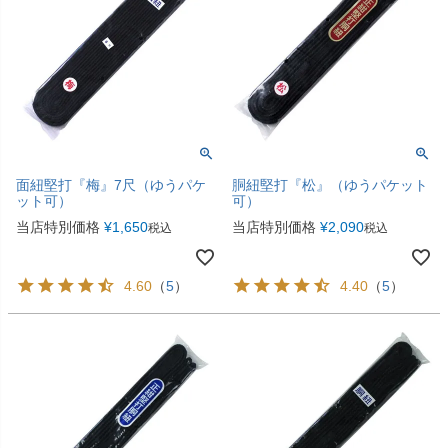
面紐堅打『梅』7尺（ゆうパケ
胴紐堅打『松』（ゆうパケット
ット可）
可）
当店特別価格
¥
1,650
当店特別価格
¥
2,090
税込
税込
4.60
（
5
）
4.40
（
5
）