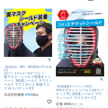
【剣道試合・審判・運営要領の手引き改
訂】
忘れていませんか？必ずつけよう！
面マスク・シールド装着キャン
ペーン【剣道シールド マウスシ
ールド マウスガード 剣道マス
【剣道連盟ガイドライン対応】
ク ゆうパケット可】
ISGエチケットシールド(ゆうパ
ケット可)【剣道シールド マウ
当店特別価格
¥
550
税込
スシールド マウスガード】
定価
¥
880
のところ