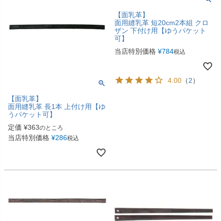
【面乳革】
面用縫乳革 短20cm2本組 クロ
ザン 下付け用【ゆうパケット
可】
当店特別価格
¥
784
税込
4.00
（
2
）
【面乳革】
面用縫乳革 長1本 上付け用【ゆ
うパケット可】
定価
¥
363
のところ
当店特別価格
¥
286
税込