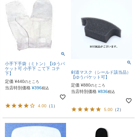
小手下手袋（ミトン）【ゆうパ
ケット可 小手下 こて下 コテ
剣道マスク（シールド該当品）
下】
【ゆうパケット可】
定価
¥
440
のところ
定価
¥
880
のところ
当店特別価格
¥
396
税込
当店特別価格
¥
836
税込
4.00
（
1
）
5.00
（
2
）