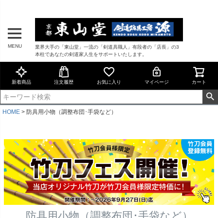
MENU
業界大手の「東山堂」一流の「剣道具職人」有段者の「店長」の3
本柱であなたの剣道家人生をサポートいたします。
新着商品
注文履歴
お気に入り
マイページ
カート
HOME
防具用小物（調整布団･手袋など）
防具用小物（調整布団･手袋など）