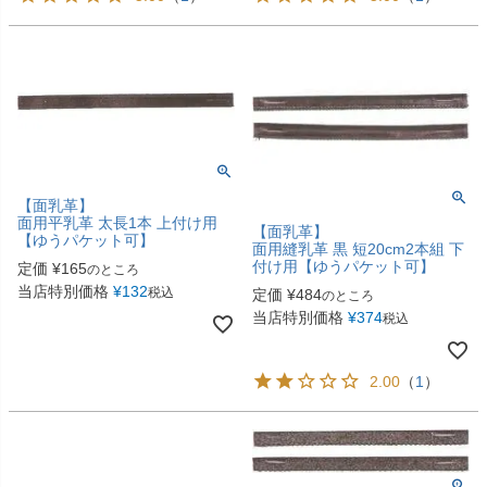
【面乳革】
面用平乳革 太長1本 上付け用
【面乳革】
【ゆうパケット可】
面用縫乳革 黒 短20cm2本組 下
付け用【ゆうパケット可】
定価
¥
165
のところ
当店特別価格
¥
132
税込
定価
¥
484
のところ
当店特別価格
¥
374
税込
2.00
（
1
）