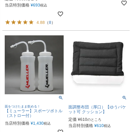
当店特別価格
¥
693
税込
4.88
（
8
）
面をつけたまま飲める！
面調整布団（厚口）【ゆうパケ
【ミューラー】スポーツボトル
ット可 クッション】
（ストロー付）
定価
¥
610
のところ
当店特別価格
¥
1,430
税込
当店特別価格
¥
610
税込