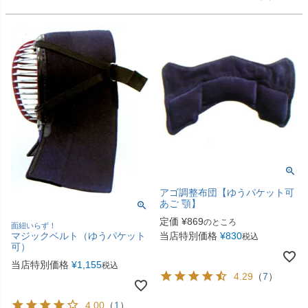
アゴ調整布団【ゆうパケット可
あご 顎】
定価
¥
869
のところ
面紐いらず！
マジックベルト（ゆうパケット
当店特別価格
¥
830
税込
可）
当店特別価格
¥
1,155
税込
4.29
（
7
）
4.00
（
1
）