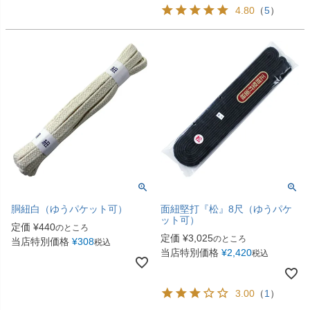
4.80
（
5
）
胴紐白（ゆうパケット可）
面紐堅打『松』8尺（ゆうパケ
ット可）
定価
¥
440
のところ
定価
¥
3,025
のところ
当店特別価格
¥
308
税込
当店特別価格
¥
2,420
税込
3.00
（
1
）