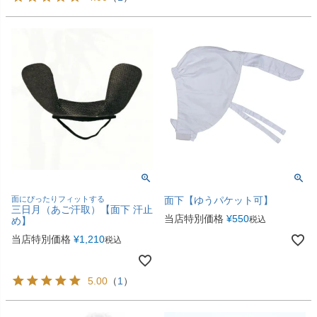
面にぴったりフィットする
面下【ゆうパケット可】
三日月（あご汗取）【面下 汗止
当店特別価格
¥
550
税込
め】
当店特別価格
¥
1,210
税込
5.00
（
1
）