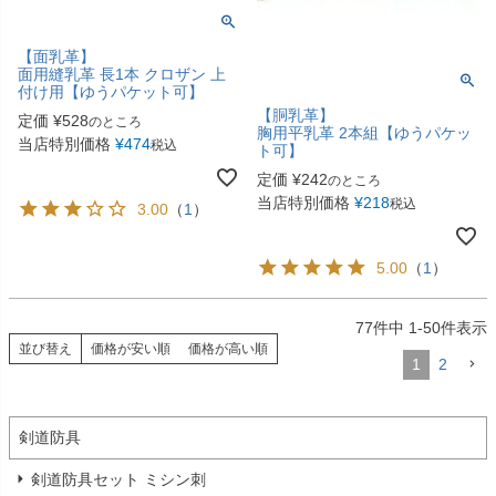
【面乳革】
面用縫乳革 長1本 クロザン 上
付け用【ゆうパケット可】
【胴乳革】
定価
¥
528
のところ
胸用平乳革 2本組【ゆうパケッ
当店特別価格
¥
474
税込
ト可】
定価
¥
242
のところ
当店特別価格
¥
218
税込
3.00
（
1
）
5.00
（
1
）
77
件中
1
-
50
件表示
並び替え
価格が安い順
価格が高い順
1
2
剣道防具
剣道防具セット ミシン刺