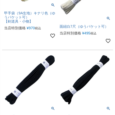
甲手袋（9A生地）キナリ色（ゆ
うパケット可）
【剣道具・小物】
面紐白7尺（ゆうパケット可）
当店特別価格
¥
970
税込
当店特別価格
¥
495
税込