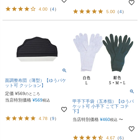
4.00
（
4
）
5.00
（
4
）
面調整布団（薄型）【ゆうパケ
ット可 クッション】
定価
¥
569
のところ
当店特別価格
¥
569
税込
甲手下手袋（五本指）【ゆうパ
ケット可 小手下 こて下 コテ
下】
4.78
（
9
）
当店特別価格
¥
460
〜
税込
4.67
（
6
）