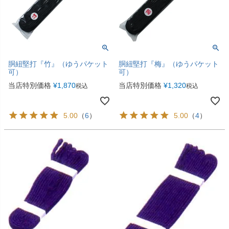
胴紐堅打『竹』（ゆうパケット
胴紐堅打『梅』（ゆうパケット
可）
可）
当店特別価格
¥
1,870
当店特別価格
¥
1,320
税込
税込
5.00
（
6
）
5.00
（
4
）