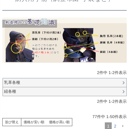
2
件中
1
-
2
件表示
乳革各種
紐各種
2
件中
1
-
2
件表示
77
件中
1
-
50
件表示
並び替え
価格が安い順
価格が高い順
1
2