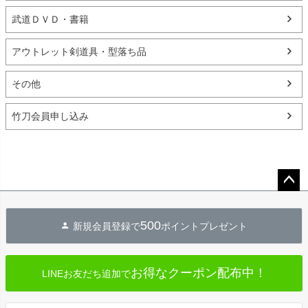
武道ＤＶＤ・書籍
アウトレット剣道具・型落ち品
その他
竹刀会員申し込み
ペー
ジト
500
新規会員登録で
ポイントプレゼント
ップ
へ
お得なクーポン配布中！
LINEお友だち追加で