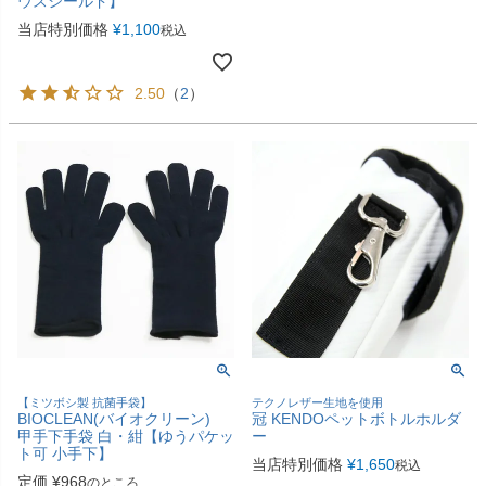
ウスシールド】
当店特別価格
¥
1,100
税込
2.50
（
2
）
【ミツボシ製 抗菌手袋】
テクノレザー生地を使用
BIOCLEAN(バイオクリーン)
冠 KENDOペットボトルホルダ
甲手下手袋 白・紺【ゆうパケッ
ー
ト可 小手下】
当店特別価格
¥
1,650
税込
定価
¥
968
のところ