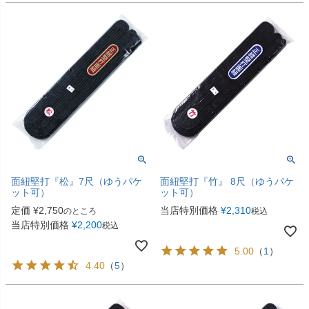
面紐堅打『松』7尺（ゆうパケ
面紐堅打『竹』 8尺（ゆうパケ
ット可）
ット可）
定価
¥
2,750
当店特別価格
¥
2,310
のところ
税込
当店特別価格
¥
2,200
税込
5.00
（
1
）
4.40
（
5
）