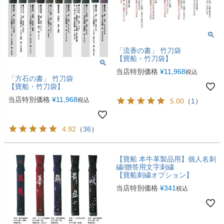
「流香の書」 竹刀袋
【寶船・竹刀袋】
当店特別価格
¥
11,968
税込
「方石の書」 竹刀袋
【寶船・竹刀袋】
当店特別価格
¥
11,968
税込
5.00
（
1
）
4.92
（
36
）
【寶船 本牛革製品用】個人名刺
繍/贈答用文字刺繍
【寶船刺繍オプション】
当店特別価格
¥
341
税込