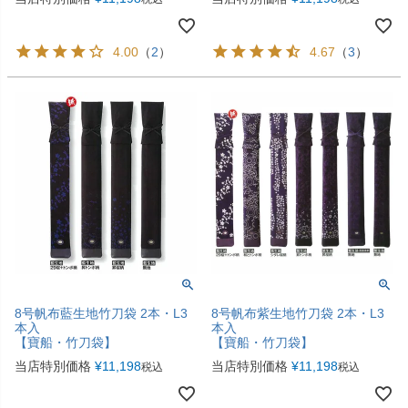
4.00
（
2
）
4.67
（
3
）
8号帆布藍生地竹刀袋 2本・L3
8号帆布紫生地竹刀袋 2本・L3
本入
本入
【寶船・竹刀袋】
【寶船・竹刀袋】
当店特別価格
¥
11,198
当店特別価格
¥
11,198
税込
税込