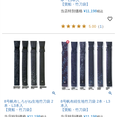
本・L3本入
【寶船・竹刀袋】
当店特別価格
¥
11,198
税込
5.00
（
1
）
8号帆布しろがね生地竹刀袋 2
8号帆布紺生地竹刀袋 2本・L3
本・L3本入
本入
【寶船・竹刀袋】
【寶船・竹刀袋】
当店特別価格
¥
11,198
当店特別価格
¥
11,198
税込
税込