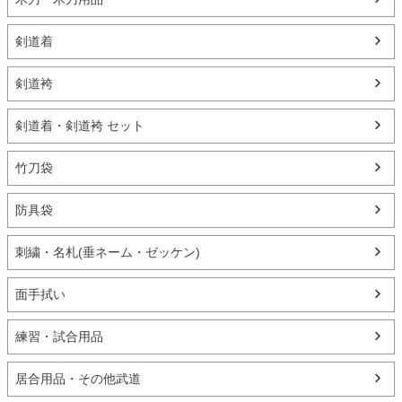
剣道着
剣道袴
剣道着・剣道袴 セット
竹刀袋
防具袋
刺繍・名札(垂ネーム・ゼッケン)
面手拭い
練習・試合用品
居合用品・その他武道