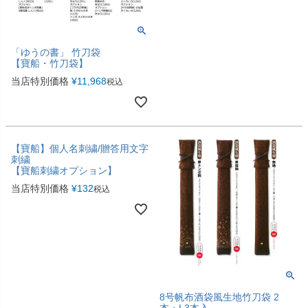
「ゆうの書」 竹刀袋
【寶船・竹刀袋】
当店特別価格
¥
11,968
税込
【寶船】個人名刺繍/贈答用文字
刺繍
【寶船刺繍オプション】
当店特別価格
¥
132
税込
8号帆布酒袋風生地竹刀袋 2