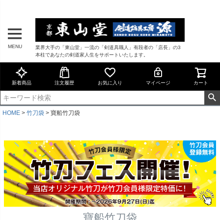
MENU
業界大手の「東山堂」一流の「剣道具職人」有段者の「店長」の3
本柱であなたの剣道家人生をサポートいたします。
新着商品
注文履歴
お気に入り
マイページ
カート
HOME
竹刀袋
寶船竹刀袋
寶船竹刀袋