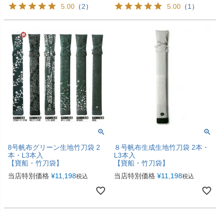
5.00
（
2
）
5.00
（
1
）
8号帆布グリーン生地竹刀袋 2
８号帆布生成生地竹刀袋 2本・
本・L3本入
L3本入
【寶船・竹刀袋】
【寶船・竹刀袋】
当店特別価格
¥
11,198
当店特別価格
¥
11,198
税込
税込