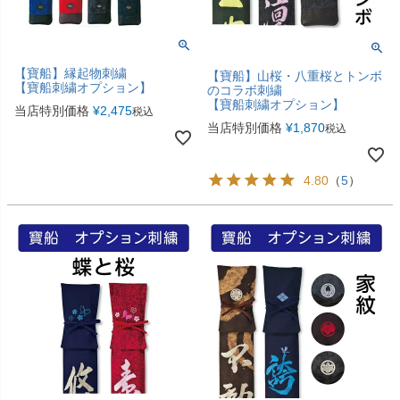
【寶船】縁起物刺繍
【寶船】山桜・八重桜とトンボ
【寶船刺繍オプション】
のコラボ刺繍
【寶船刺繍オプション】
当店特別価格
¥
2,475
税込
当店特別価格
¥
1,870
税込
4.80
（
5
）