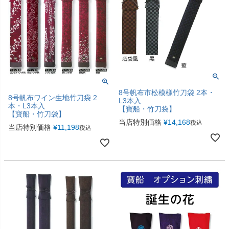
8号帆布市松模様竹刀袋 2本・
8号帆布ワイン生地竹刀袋 2
L3本入
本・L3本入
【寶船・竹刀袋】
【寶船・竹刀袋】
当店特別価格
¥
14,168
税込
当店特別価格
¥
11,198
税込