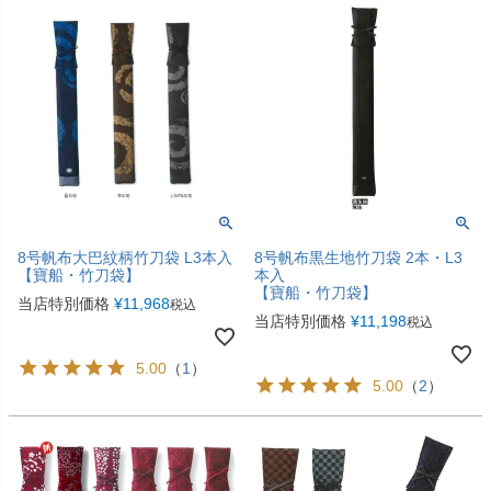
8号帆布大巴紋柄竹刀袋 L3本入
8号帆布黒生地竹刀袋 2本・L3
【寶船・竹刀袋】
本入
【寶船・竹刀袋】
当店特別価格
¥
11,968
税込
当店特別価格
¥
11,198
税込
5.00
（
1
）
5.00
（
2
）