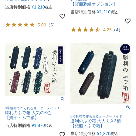
【寶船刺繍オプション】
当店特別価格
¥
1,210
税込
当店特別価格
¥
1,210
税込
5.00
（
5
）
4.25
（
4
）
8号帆布で作られるオーダーメイド！
勝利のふで箱 人気の6色
8号帆布で作られるオーダーメイド！
【寶船・ふで箱】
勝利のふで箱 大人向き3柄
当店特別価格
¥
1,870
【寶船・ふで箱】
税込
当店特別価格
¥
1,870
税込