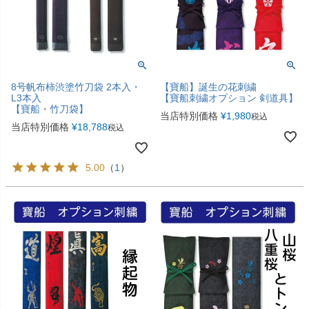
8号帆布柿渋塗竹刀袋 2本入・
【寶船】誕生の花刺繍
L3本入
【寶船刺繍オプション 剣道具】
【寶船・竹刀袋】
当店特別価格
¥
1,980
税込
当店特別価格
¥
18,788
税込
5.00
（
1
）