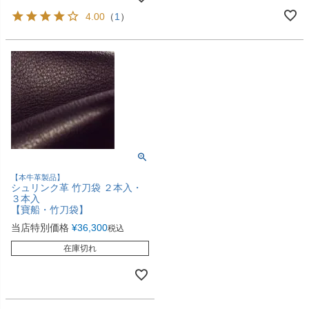
4.00
（
1
）
【本牛革製品】
シュリンク革 竹刀袋 ２本入・
３本入
【寶船・竹刀袋】
当店特別価格
¥
36,300
税込
在庫切れ