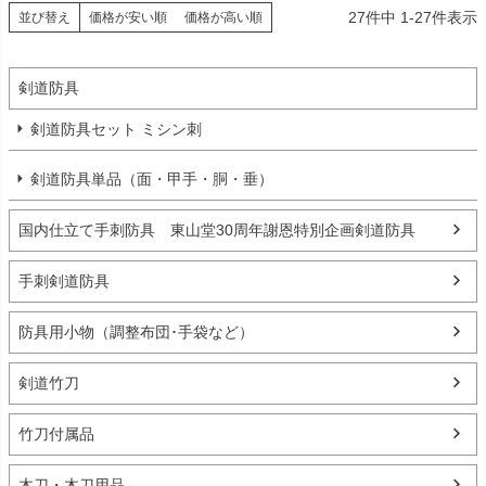
27
件中
1
-
27
件表示
並び替え
価格が安い順
価格が高い順
剣道防具
剣道防具セット ミシン刺
剣道防具単品（面・甲手・胴・垂）
国内仕立て手刺防具 東山堂30周年謝恩特別企画剣道防具
手刺剣道防具
防具用小物（調整布団･手袋など）
剣道竹刀
竹刀付属品
木刀・木刀用品