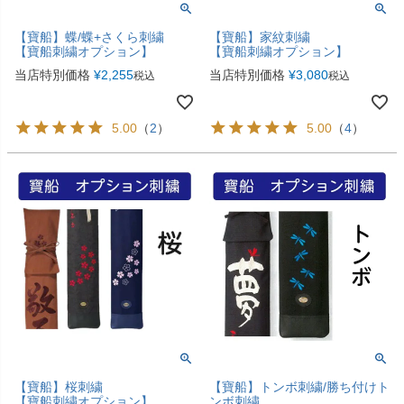
【寶船】蝶/蝶+さくら刺繍
【寶船】家紋刺繍
【寶船刺繍オプション】
【寶船刺繍オプション】
当店特別価格
¥
2,255
当店特別価格
¥
3,080
税込
税込
5.00
（
2
）
5.00
（
4
）
【寶船】桜刺繍
【寶船】トンボ刺繍/勝ち付けト
【寶船刺繍オプション】
ンボ刺繍