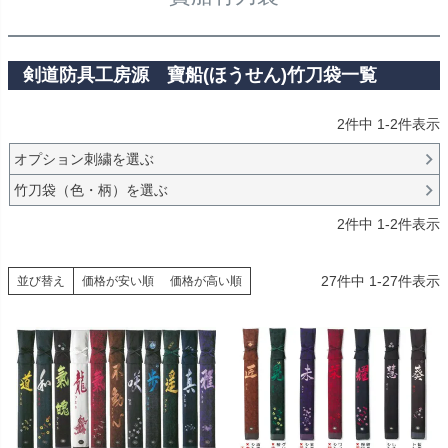
剣道防具工房源 寶船(ほうせん)竹刀袋一覧
2
件中
1
-
2
件表示
オプション刺繍を選ぶ
竹刀袋（色・柄）を選ぶ
2
件中
1
-
2
件表示
27
件中
1
-
27
件表示
並び替え
価格が安い順
価格が高い順