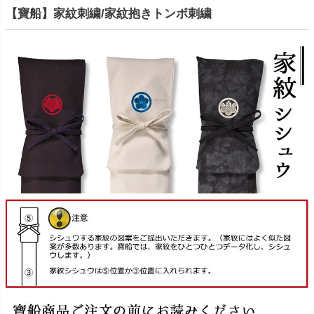
【寶船】家紋刺繍/家紋抱きトンボ刺繍