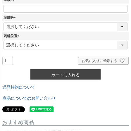
(
必
須
刺繍色
)
(
必
須
刺繍位置
)
(
必
須
)
お気に入りに登録する
カートに入れる
返品特約について
商品についてのお問い合わせ
おすすめ商品