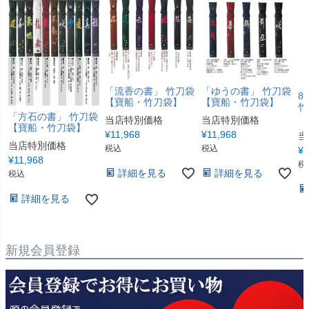
「流香の書」 竹刀袋
「ゆうの書」 竹刀袋
8
【寶船・竹刀袋】
【寶船・竹刀袋】
竹
「方石の書」 竹刀袋
【
当店特別価格
当店特別価格
【寶船・竹刀袋】
¥
11,968
¥
11,968
当
当店特別価格
税込
税込
¥
1
¥
11,968
税
詳細を見る
詳細を見る
税込
詳細を見る
新規会員登録