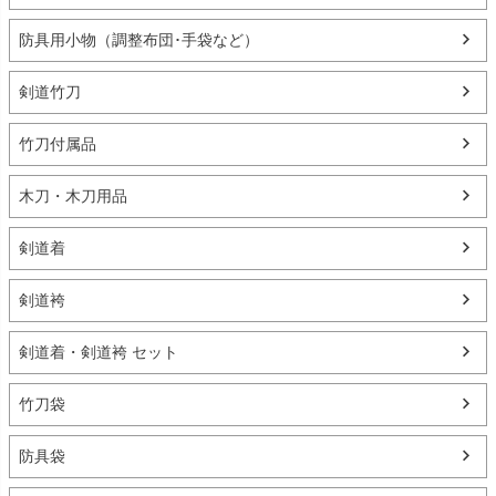
防具用小物（調整布団･手袋など）
剣道竹刀
竹刀付属品
木刀・木刀用品
剣道着
剣道袴
剣道着・剣道袴 セット
竹刀袋
防具袋