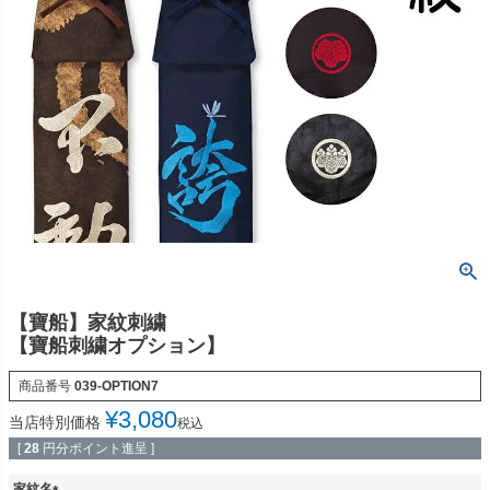
【寶船】家紋刺繍
【寶船刺繍オプション】
商品番号
039-OPTION7
¥
3,080
当店特別価格
税込
[
28
円分ポイント進呈 ]
家紋名