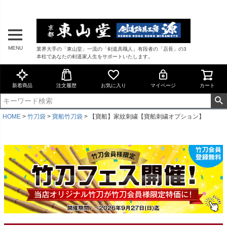
MENU
業界大手の「東山堂」一流の「剣道具職人」有段者の「店長」の3
本柱であなたの剣道家人生をサポートいたします。
新着商品
注文履歴
お気に入り
マイページ
カート
HOME
竹刀袋
寶船竹刀袋
【寶船】家紋刺繍【寶船刺繍オプション】