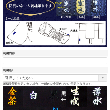
)
刺繍内容
刺繍色
(
必
刺繍希望時指定の無い場合、一般的な金茶色でのご用意となります。
須
)