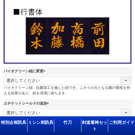
バイオクリーン紐に変更
(
必
バイオクリーン紐…抗菌加工を施した紐です。ニオイの元となる菌の繁殖を抑
須
える効果があり、紐を清潔に保ちます。
)
エチケットシールドの追加
(
必
※シールドは開封後の交換・返品が出来かねます。
須
特別企画防具
ミシン刺防具
竹刀
剣道着袴セッ
ご利用ガイド
面の試着、サイズ確認は必ず開封前に行ってください。
)
ト
商品詳細は
コチラ
よりご覧下さいませ。