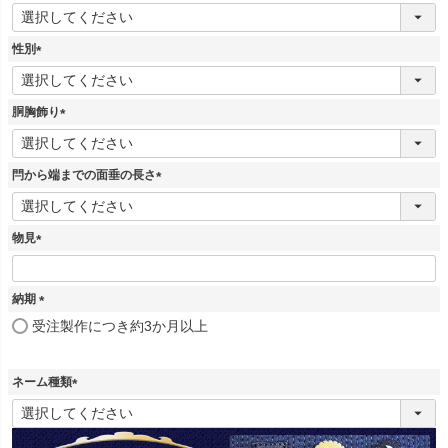
(
必
須
性別
)
(
必
須
胴胸飾り
)
(
必
須
閂から端までの面垂の長さ
)
(
必
須
物見
)
(
必
須
納期
)
(
受注製作につき約3か月以上
必
須
)
ネーム種類
(
必
須