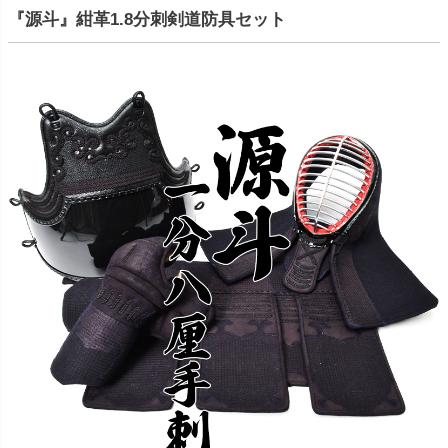
『源斗』紺革1.8分刺剣道防具セット