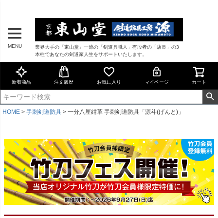
MENU
業界大手の「東山堂」一流の「剣道具職人」有段者の「店長」の3
本柱であなたの剣道家人生をサポートいたします。
新着商品
注文履歴
お気に入り
マイページ
カート
HOME
手刺剣道防具
一分八厘紺革 手刺剣道防具「源斗(げんと)」