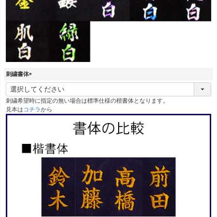
刺繍書体
(
必
刺繍希望時に指定の無い場合は標準仕様の楷書体となります。
須
見本は
コチラ
から
)