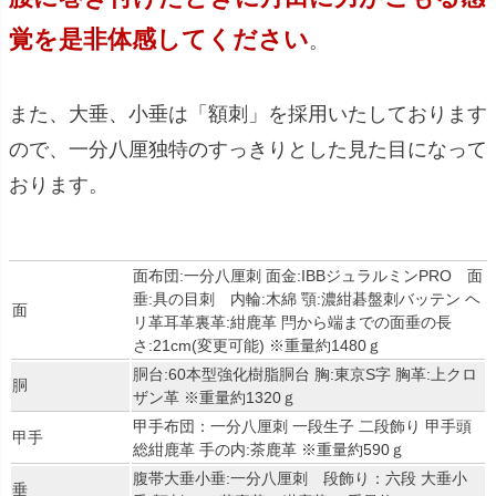
覚を是非体感してください
。
また、大垂、小垂は「額刺」を採用いたしております
ので、一分八厘独特のすっきりとした見た目になって
おります。
面布団:一分八厘刺 面金:IBBジュラルミンPRO 面
垂:具の目刺 内輪:木綿 顎:濃紺碁盤刺バッテン ヘ
面
リ革耳革裏革:紺鹿革 閂から端までの面垂の長
さ:21cm(変更可能) ※重量約1480ｇ
胴台:60本型強化樹脂胴台 胸:東京S字 胸革:上クロ
胴
ザン革 ※重量約1320ｇ
甲手布団：一分八厘刺 一段生子 二段飾り 甲手頭
甲手
総紺鹿革 手の内:茶鹿革 ※重量約590ｇ
腹帯大垂小垂:一分八厘刺 段飾り：六段 大垂小
垂