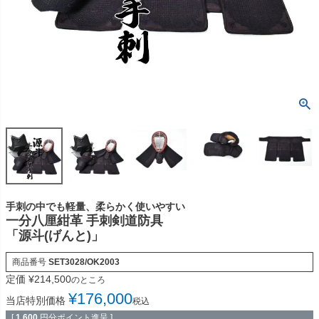
手刺の中でも軽量、柔らかく使いやすい
一分八厘紺革 手刺剣道防具
「源斗(げんと)」
商品番号
SET3028/OK2003
定価
¥
214,500
のところ
¥
176,000
当店特別価格
税込
[
1,600
円分ポイント進呈 ]