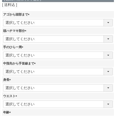
送料込
アゴから頭部まで
(
必
須
頭ハチマキ部分
)
(
必
須
手のひら一周
)
(
必
須
中指先から手首線まで
)
(
必
須
身長
)
(
必
須
ウエスト
)
(
必
須
年齢
)