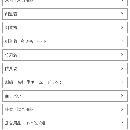
木刀・木刀用品
剣道着
剣道袴
剣道着・剣道袴 セット
竹刀袋
防具袋
刺繍・名札(垂ネーム・ゼッケン)
面手拭い
練習・試合用品
居合用品・その他武道