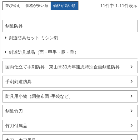
11
件中
1
-
11
件表示
並び替え
価格が安い順
価格が高い順
剣道防具
剣道防具セット ミシン刺
剣道防具単品（面・甲手・胴・垂）
国内仕立て手刺防具 東山堂30周年謝恩特別企画剣道防具
手刺剣道防具
防具用小物（調整布団･手袋など）
剣道竹刀
竹刀付属品