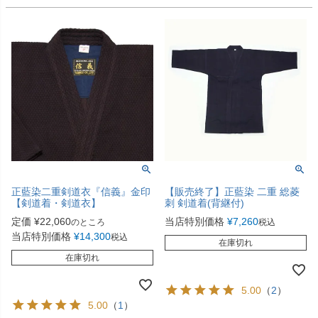
正藍染二重剣道衣『信義』金印
【販売終了】正藍染 二重 総菱
【剣道着・剣道衣】
刺 剣道着(背継付)
定価
¥
22,060
当店特別価格
¥
7,260
のところ
税込
当店特別価格
¥
14,300
税込
在庫切れ
在庫切れ
5.00
（
2
）
5.00
（
1
）