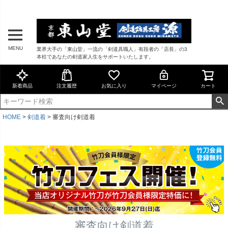
MENU
業界大手の「東山堂」一流の「剣道具職人」有段者の「店長」の3
本柱であなたの剣道家人生をサポートいたします。
新着商品
注文履歴
お気に入り
マイページ
カート
HOME
剣道着
審査向け剣道着
審査向け剣道着