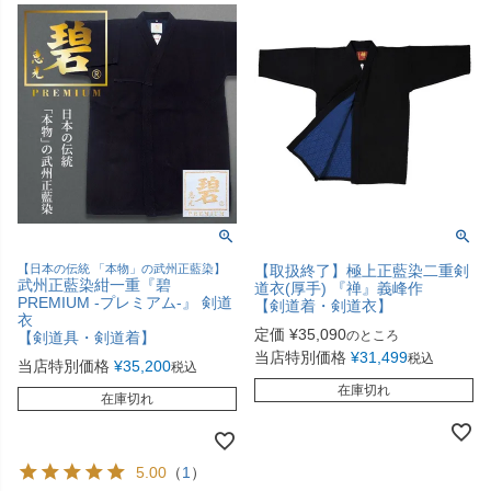
【日本の伝統 「本物」の武州正藍染】
【取扱終了】極上正藍染二重剣
武州正藍染紺一重『碧
道衣(厚手) 『禅』義峰作
PREMIUM -プレミアム-』 剣道
【剣道着・剣道衣】
衣
定価
¥
35,090
のところ
【剣道具・剣道着】
当店特別価格
¥
31,499
税込
当店特別価格
¥
35,200
税込
在庫切れ
在庫切れ
5.00
（
1
）