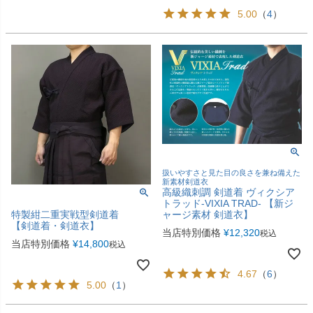
5.00
（
4
）
扱いやすさと見た目の良さを兼ね備えた
新素材剣道衣
高級織刺調 剣道着 ヴィクシア
トラッド-VIXIA TRAD- 【新ジ
ャージ素材 剣道衣】
特製紺二重実戦型剣道着
【剣道着・剣道衣】
当店特別価格
¥
12,320
税込
当店特別価格
¥
14,800
税込
4.67
（
6
）
5.00
（
1
）