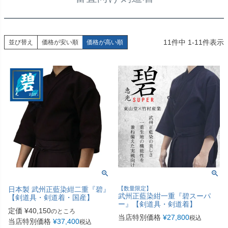
11
件中
1
-
11
件表示
並び替え
価格が安い順
価格が高い順
日本製 武州正藍染紺二重『碧』
【数量限定】
武州正藍染紺一重『碧スーパ
【剣道具・剣道着・国産】
ー』【剣道具・剣道着】
定価
¥
40,150
のところ
当店特別価格
¥
27,800
税込
当店特別価格
¥
37,400
税込