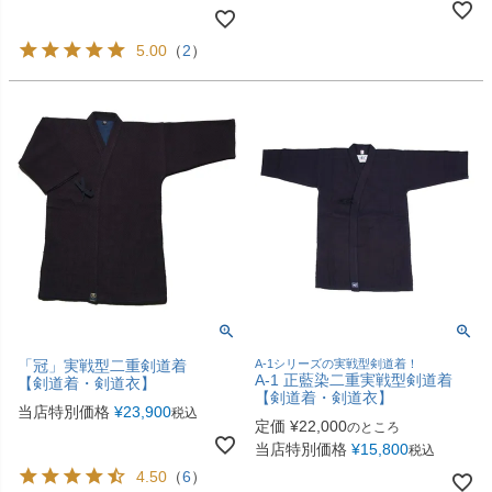
5.00
（
2
）
「冠」実戦型二重剣道着
A-1シリーズの実戦型剣道着！
A-1 正藍染二重実戦型剣道着
【剣道着・剣道衣】
【剣道着・剣道衣】
当店特別価格
¥
23,900
税込
定価
¥
22,000
のところ
当店特別価格
¥
15,800
税込
4.50
（
6
）