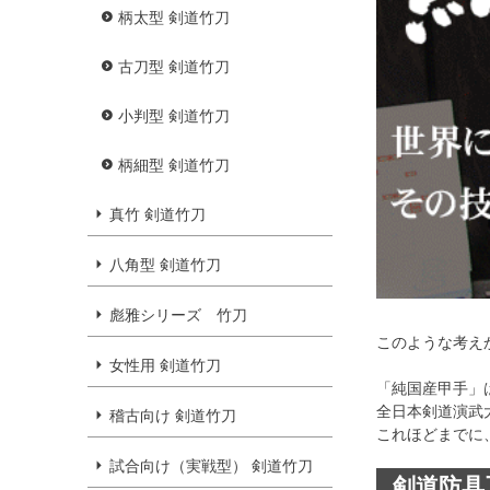
柄太型 剣道竹刀
古刀型 剣道竹刀
小判型 剣道竹刀
柄細型 剣道竹刀
真竹 剣道竹刀
八角型 剣道竹刀
彪雅シリーズ 竹刀
このような考え
女性用 剣道竹刀
「純国産甲手」
全日本剣道演武
稽古向け 剣道竹刀
これほどまでに
試合向け（実戦型） 剣道竹刀
剣道防具