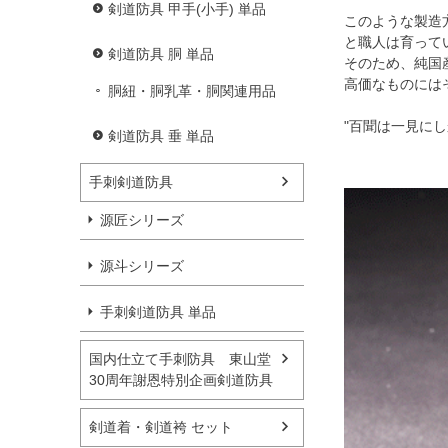
剣道防具 甲手(小手) 単品
このような製造
と職人は育って
剣道防具 胴 単品
そのため、純国
高価なものには
胴紐・胴乳革・胴関連用品
"百聞は一見に
剣道防具 垂 単品
手刺剣道防具
源匠シリーズ
源斗シリーズ
手刺剣道防具 単品
国内仕立て手刺防具 東山堂
30周年謝恩特別企画剣道防具
剣道着・剣道袴 セット