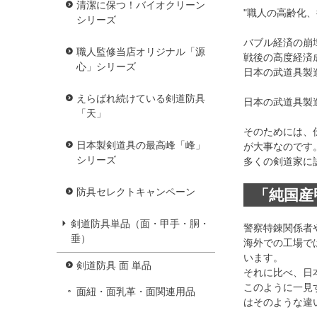
清潔に保つ！バイオクリーン
"職人の高齢化、
シリーズ
バブル経済の崩
職人監修当店オリジナル「源
戦後の高度経済
心」シリーズ
日本の武道具製
えらばれ続けている剣道防具
日本の武道具製
「天」
そのためには、
日本製剣道具の最高峰「峰」
が大事なのです
シリーズ
多くの剣道家に
防具セレクトキャンペーン
「純国産
剣道防具単品（面・甲手・胴・
警察特錬関係者
垂）
海外での工場で
います。
剣道防具 面 単品
それに比べ、日
このように一見
面紐・面乳革・面関連用品
はそのような違