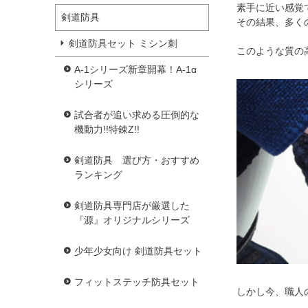
素手に近い感覚
剣道防具
その結果、多く
剣道防具セット ミシン刺
このような質の
A-1シリーズ新章開幕！A-1α
シリーズ
試合者が追い求める圧倒的な
機動力!!特錬Z!!
剣道防具 選び方・おすすめ
ランキング
剣道防具専門店が厳選した
『源』オリジナルシリーズ
少年少女向け 剣道防具セット
フィットステッチ防具セット
しかし今、職人