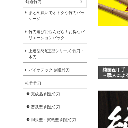
剣道竹刀
まとめ買いでオトクな竹刀パッ
ケージ
竹刀選びに悩んだら！お得なバ
リエーションパック
上達型&矯正型シリーズ 竹刀・
木刀
純国産甲手
バイオテック 剣道竹刀
～職人によ
桂竹竹刀
完成品 剣道竹刀
普及型 剣道竹刀
胴張型・実戦型 剣道竹刀