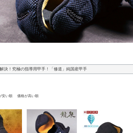
解決！究極の指導用甲手！「修道」純国産甲手
が安い順
価格が高い順