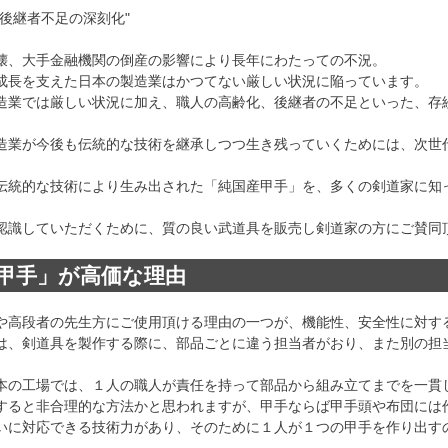
後継者不足の深刻化"
壊、大手金融機関の倒産の影響により長年にわたっての不況。
成長を支えた日本の製造業はかつてない厳しい状況に陥っています。
造業では厳しい状況に加え、職人の高齢化、後継者の不足といった、存
造業が今後も伝統的な技術を継承しつつ生き残っていくためには、次世
伝統的な技術により生み出された「純国産甲手」を、多くの剣道家に知
。
認識していただくために、質の良い武道具を販売し剣道家の方にご賛同
甲手」が高価な理由
や高段者の先生方にご使用頂ける理由の一つが、機能性、安全性に対す
は、剣道具を製作する際に、部品ごとに違う担当者がおり、また別の担
本の工場では、１人の職人が責任を持って部品から組み立てまでを一貫
すると非合理的な方法かと思われますが、甲手ならば甲手頭や布団には
いに対応できる技術力があり、そのために１人が１つの甲手を作り出す