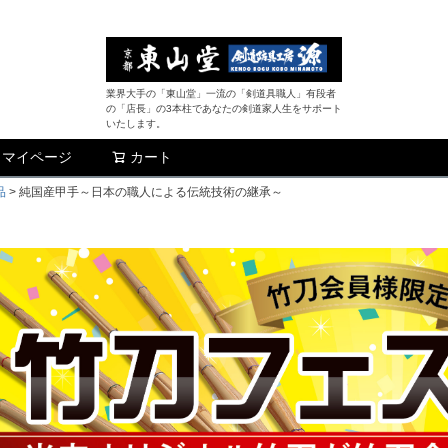
業界大手の「東山堂」一流の「剣道具職人」有段者
の「店長」の3本柱であなたの剣道家人生をサポート
いたします。
マイページ
カート
検索
品
純国産甲手～日本の職人による伝統技術の継承～