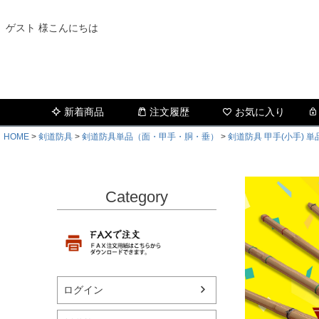
ゲスト 様こんにちは
新着商品
注文履歴
お気に入り
HOME
剣道防具
剣道防具単品（面・甲手・胴・垂）
剣道防具 甲手(小手) 単
Category
ログイン