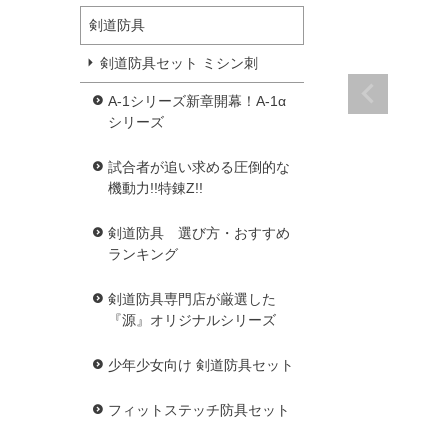
剣道防具
剣道防具セット ミシン刺
A-1シリーズ新章開幕！A-1α
シリーズ
試合者が追い求める圧倒的な
機動力!!特錬Z!!
剣道防具 選び方・おすすめ
ランキング
剣道防具専門店が厳選した
『源』オリジナルシリーズ
少年少女向け 剣道防具セット
フィットステッチ防具セット