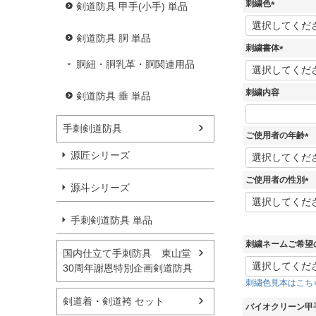
刺繍色
剣道防具 甲手(小手) 単品
(
必
剣道防具 胴 単品
須
刺繍書体
)
胴紐・胴乳革・胴関連用品
(
必
須
刺繍内容
剣道防具 垂 単品
)
手刺剣道防具
ご使用者の年齢
(
源匠シリーズ
必
須
ご使用者の性別
源斗シリーズ
)
(
必
手刺剣道防具 単品
須
)
刺繍ネームご希望
国内仕立て手刺防具 東山堂
30周年謝恩特別企画剣道防具
刺繍色見本はこち
剣道着・剣道袴 セット
バイオクリーン甲