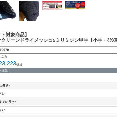
クト対象商品】
クリーンドライメッシュ5ミリミシン甲手【小手・ﾐｼﾝ
10070
ところ
23,223
税込
進呈 ]
た長さ
(
必
須
までの長さ
)
(
必