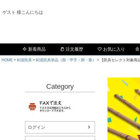
ゲスト 様こんにちは
新着商品
注文履歴
お気に入り
HOME
剣道防具
剣道防具単品（面・甲手・胴・垂）
【防具セレクト対象商品
Category
ログイン