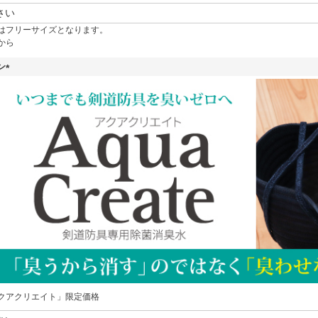
(
必
はフリーサイズとなります。
須
から
)
ン
(
必
須
)
クアクリエイト」限定価格