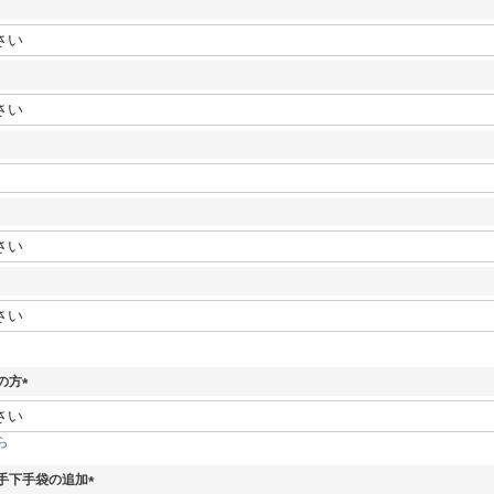
須
)
の方
(
必
ら
須
)
手下手袋の追加