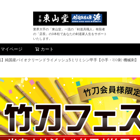
業界大手の「東山堂」一流の「剣道具職人」有段者
の「店長」の3本柱であなたの剣道家人生をサポート
いたします。
マイページ
カート
検索
】純国産バイオクリーンドライメッシュ5ミリミシン甲手【小手・ﾐｼﾝ刺･機械刺】