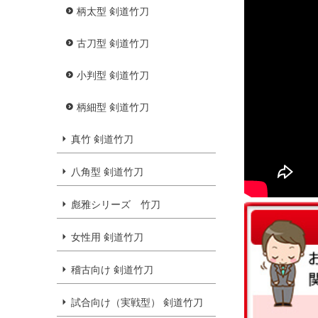
柄太型 剣道竹刀
古刀型 剣道竹刀
小判型 剣道竹刀
柄細型 剣道竹刀
真竹 剣道竹刀
八角型 剣道竹刀
彪雅シリーズ 竹刀
女性用 剣道竹刀
稽古向け 剣道竹刀
試合向け（実戦型） 剣道竹刀