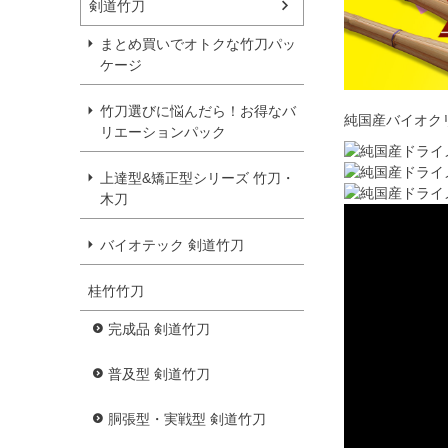
剣道竹刀
まとめ買いでオトクな竹刀パッ
ケージ
竹刀選びに悩んだら！お得なバ
純国産バイオク
リエーションパック
上達型&矯正型シリーズ 竹刀・
木刀
バイオテック 剣道竹刀
桂竹竹刀
完成品 剣道竹刀
普及型 剣道竹刀
胴張型・実戦型 剣道竹刀