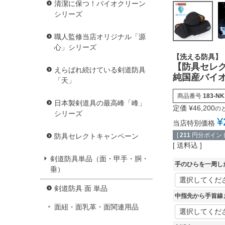
清潔に保つ！バイオクリーン
シリーズ
職人監修当店オリジナル「源
心」シリーズ
【洗える防具】
【防具セレ
えらばれ続けている剣道防具
純国産バイオ
「天」
商品番号
183-NK
日本製剣道具の最高峰「峰」
定価
¥
46,200
の
シリーズ
¥
当店特別価格
[
211
円分ポイント
防具セレクトキャンペーン
送料込
剣道防具単品（面・甲手・胴・
手のひらを一周し
垂）
剣道防具 面 単品
中指先から手首線
面紐・面乳革・面関連用品