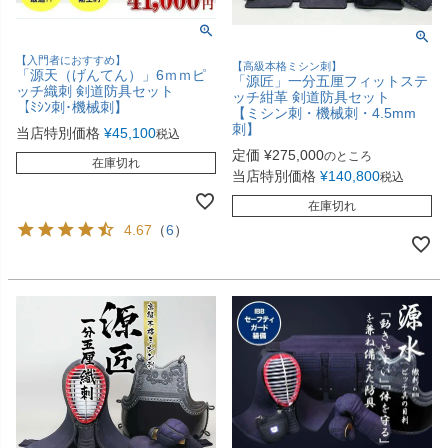
【入門者におすすめ】
【高級本格ミシン刺】
「源天（げんてん）」6ｍｍピ
「源匠」一分五厘フィットステ
ッチ織刺 剣道防具セット
ッチ紺革 剣道防具セット
【ﾐｼﾝ刺･機械刺】
【ミシン刺・機械刺・4.5mm
刺】
当店特別価格
¥
45,100
税込
定価
¥
275,000
のところ
在庫切れ
当店特別価格
¥
140,800
税込
在庫切れ
4.67
（
6
）