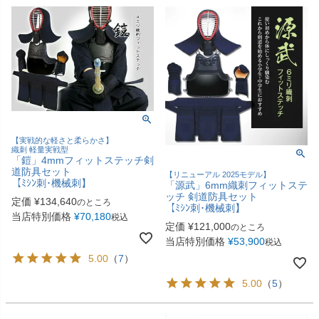
【実戦的な軽さと柔らかさ】
織刺 軽量実戦型
「鎧」4mmフィットステッチ剣
道防具セット
【リニューアル 2025モデル】
【ﾐｼﾝ刺･機械刺】
「源武」6mm織刺フィットステ
ッチ 剣道防具セット
定価
¥
134,640
のところ
【ﾐｼﾝ刺･機械刺】
当店特別価格
¥
70,180
税込
定価
¥
121,000
のところ
当店特別価格
¥
53,900
税込
5.00
（
7
）
5.00
（
5
）