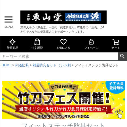
MENU
業界大手の「東山堂」一流の「剣道具職人」有段者の「店長」の3
本柱であなたの剣道家人生をサポートいたします。
新着商品
注文履歴
お気に入り
マイページ
カート
HOME
剣道防具
剣道防具セット ミシン刺
フィットステッチ防具セット
フィットステッチ防具セット