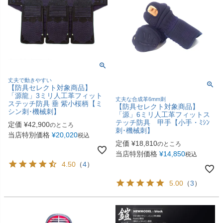
丈夫で動きやすい
【防具セレクト対象商品】
「源龍」3ミリ人工革フィット
丈夫な合成革6mm刺
ステッチ防具 垂 紫小桜柄【ミ
【防具セレクト対象商品】
シン刺･機械刺】
「源」6ミリ人工革フィットス
テッチ防具 甲手【小手・ﾐｼﾝ
定価
¥
42,900
のところ
刺･機械刺】
当店特別価格
¥
20,020
税込
定価
¥
18,810
のところ
当店特別価格
¥
14,850
税込
4.50
（
4
）
5.00
（
3
）