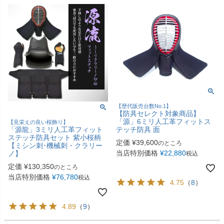
【歴代販売台数No.1】
【防具セレクト対象商品】
「源」6ミリ人工革フィットス
【見栄えの良い桜飾り】
テッチ防具 面
「源龍」3ミリ人工革フィット
ステッチ防具セット 紫小桜柄
定価
¥
39,600
のところ
【ミシン刺･機械刺・クラリー
当店特別価格
¥
22,880
ノ】
税込
定価
¥
130,350
のところ
当店特別価格
¥
76,780
税込
4.75
（
8
）
4.89
（
9
）