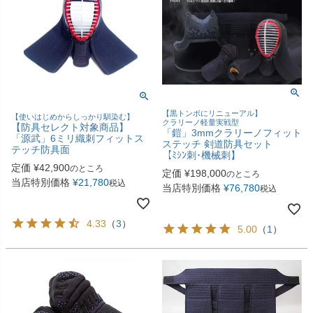
【黒トンボにリニューアル】
【使いはじめからしっかり馴染む】
クラリーノ軽量実戦型
【防具セレクト対象商品】
「鎧」3mmクラリーノフィット
「源武」6ミリ織刺フィットス
ステッチ 剣道防具セット
テッチ防具面
【ﾐｼﾝ刺･機械刺】
定価
¥
42,900
のところ
定価
¥
198,000
のところ
当店特別価格
¥
21,780
税込
当店特別価格
¥
76,780
税込
4.33
（
3
）
5.00
（
1
）