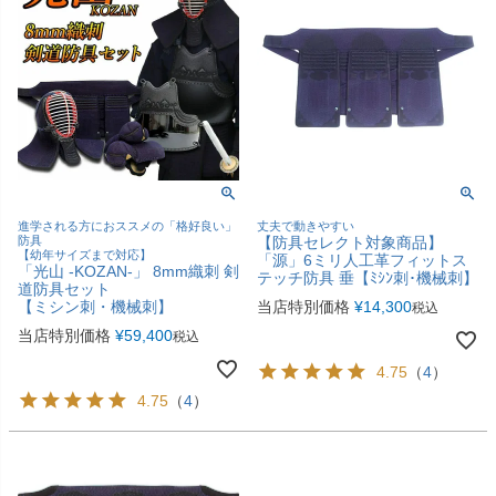
進学される方におススメの「格好良い」
丈夫で動きやすい
防具
【防具セレクト対象商品】
【幼年サイズまで対応】
「源」6ミリ人工革フィットス
「光山 -KOZAN-」 8mm織刺 剣
テッチ防具 垂【ﾐｼﾝ刺･機械刺】
道防具セット
【ミシン刺・機械刺】
当店特別価格
¥
14,300
税込
当店特別価格
¥
59,400
税込
4.75
（
4
）
4.75
（
4
）