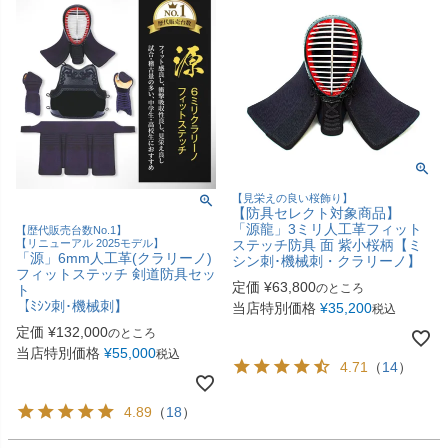
【見栄えの良い桜飾り】
【防具セレクト対象商品】
「源龍」3ミリ人工革フィット
【歴代販売台数No.1】
ステッチ防具 面 紫小桜柄【ミ
【リニューアル 2025モデル】
「源」6mm人工革(クラリーノ)
シン刺･機械刺・クラリーノ】
フィットステッチ 剣道防具セッ
定価
¥
63,800
のところ
ト
【ﾐｼﾝ刺･機械刺】
当店特別価格
¥
35,200
税込
定価
¥
132,000
のところ
当店特別価格
¥
55,000
税込
4.71
（
14
）
4.89
（
18
）