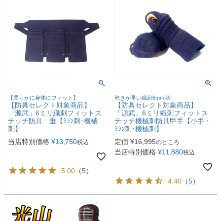
【柔らかに身体にフィット】
乾きが早い織刺6mm刺
【防具セレクト対象商品】
【防具セレクト対象商品】
「源武」6ミリ織刺フィットス
「源武」6ミリ織刺フィットス
テッチ防具 垂【ﾐｼﾝ刺･機械
テッチ機械刺防具甲手【小手・
刺】
ﾐｼﾝ刺･機械刺】
当店特別価格
¥
13,750
定価
¥
16,995
税込
のところ
当店特別価格
¥
11,880
税込
5.00
（
5
）
4.40
（
5
）