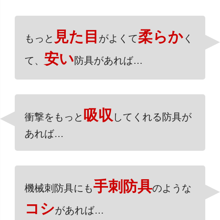
見た目
柔らか
もっと
がよくて
く
安い
て、
防具があれば…
吸収
衝撃をもっと
してくれる防具が
あれば…
手刺防具
機械刺防具にも
のような
コシ
があれば…