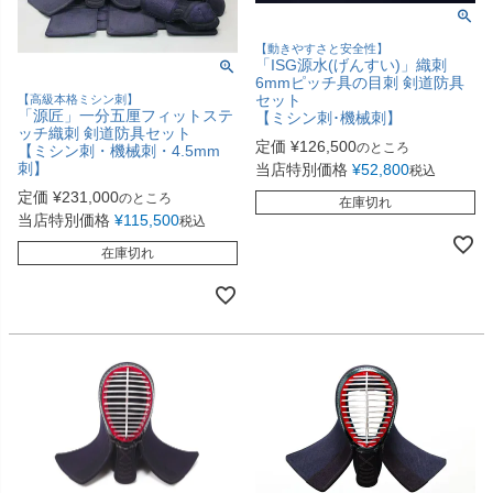
【動きやすさと安全性】
「ISG源水(げんすい)」織刺
6mmピッチ具の目刺 剣道防具
セット
【高級本格ミシン刺】
「源匠」一分五厘フィットステ
【ミシン刺･機械刺】
ッチ織刺 剣道防具セット
定価
¥
126,500
のところ
【ミシン刺・機械刺・4.5mm
刺】
当店特別価格
¥
52,800
税込
定価
¥
231,000
のところ
在庫切れ
当店特別価格
¥
115,500
税込
在庫切れ