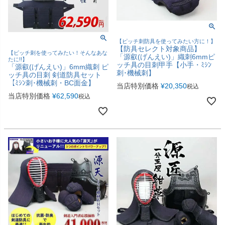
【ピッチ刺防具を使ってみたい方に！】
【防具セレクト対象商品】
【ピッチ刺を使ってみたい！そんなあな
「源叡(げんえい)」織刺6mmピ
たに!!】
ッチ具の目刺甲手【小手・ﾐｼﾝ
「源叡(げんえい)」6mm織刺 ピ
刺･機械刺】
ッチ具の目刺 剣道防具セット
【ﾐｼﾝ刺･機械刺・BC面金】
当店特別価格
¥
20,350
税込
当店特別価格
¥
62,590
税込