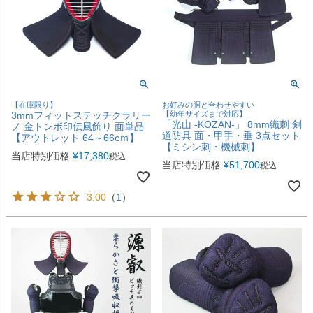
【在庫限り】
お好みの胴と合わせやすい
3mmフィットステッチクラリー
【幼年サイズまで対応】
「光山 -KOZAN-」 8mm織刺 剣
ノ 金トンボ印伝風飾り 面単品
道防具 面・甲手・垂 3点セット
【アウトレット 64～66cｍ】
【ミシン刺・機械刺】
当店特別価格
¥
17,380
税込
当店特別価格
¥
51,700
税込
3.00
（
1
）