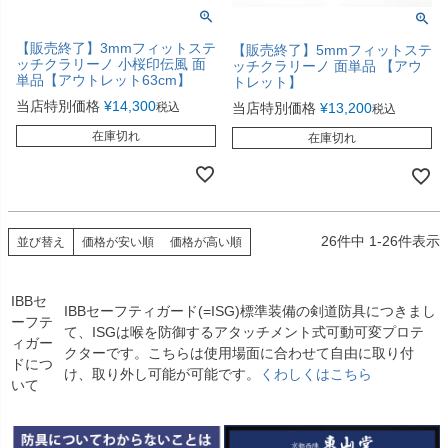
【販売終了】3mmフィットステ
【販売終了】5mmフィットステ
ッチクラリーノ 小桜印伝風 面
ッチクラリーノ 面単品 【アウ
単品【アウトレット63cm】
トレット】
当店特別価格
¥
14,300
当店特別価格
¥
13,200
税込
税込
在庫切れ
在庫切れ
26
件中
1
-
26
件表示
並び替え
価格が安い順
価格が高い順
IBBセ
IBBセーフティガード(=ISG)標準装備の剣道防具につきまし
ーフテ
て、ISGは喉を防御するアタッチメント式可動可変プロテ
ィガー
クターです。こちらは使用場面に合わせて自由に取り付
ドにつ
け、取り外し可能が可能です。
くわしくはこちら
いて