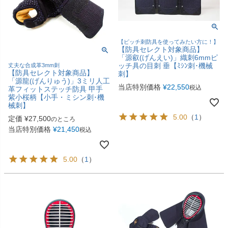
【ピッチ刺防具を使ってみたい方に！】
【防具セレクト対象商品】
「源叡(げんえい)」織刺6mmピ
ッチ具の目刺 垂【ﾐｼﾝ刺･機械
丈夫な合成革3mm刺
【防具セレクト対象商品】
刺】
「源龍(げんりゅう)」3ミリ人工
当店特別価格
¥
22,550
税込
革フィットステッチ防具 甲手
紫小桜柄【小手・ミシン刺･機
械刺】
5.00
（
1
）
定価
¥
27,500
のところ
当店特別価格
¥
21,450
税込
5.00
（
1
）