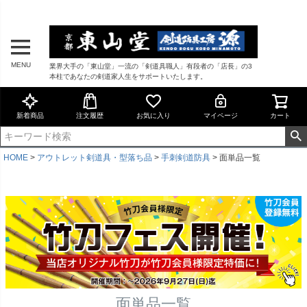
MENU
業界大手の「東山堂」一流の「剣道具職人」有段者の「店長」の3
本柱であなたの剣道家人生をサポートいたします。
新着商品
注文履歴
お気に入り
マイページ
カート
HOME
アウトレット剣道具・型落ち品
手刺剣道防具
面単品一覧
面単品一覧