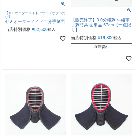
【セミオーダーメイドでサイズがぴった
り】
【販売終了】3.0分織刺 牛紺革
セミオーダーメイド二分手刺面
手刺防具 面単品 67cm【一点限
当店特別価格
¥
82,500
り】
税込
当店特別価格
¥
19,800
税込
在庫切れ