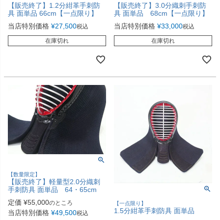
【販売終了】1.2分紺革手刺防
【販売終了】3.0分織刺手刺防
具 面単品 66cm【一点限り】
具 面単品 68cm【一点限り】
当店特別価格
¥
27,500
当店特別価格
¥
33,000
税込
税込
在庫切れ
在庫切れ
【数量限定】
【販売終了】軽量型2.0分織刺
手刺防具 面単品 64・65cm
定価
¥
55,000
のところ
【一点限り】
1.5分紺革手刺防具 面単品
当店特別価格
¥
49,500
税込