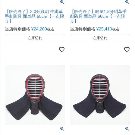
【販売終了】3.0分織刺 牛紺革
【販売終了】軽量1.5分紺革手
手刺防具 面単品 65cm【一点限
刺防具 面単品 66cm【一点限
り】
り】
当店特別価格
¥
24,200
当店特別価格
¥
25,410
税込
税込
在庫切れ
在庫切れ