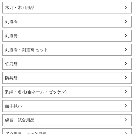
木刀・木刀用品
剣道着
剣道袴
剣道着・剣道袴 セット
竹刀袋
防具袋
刺繍・名札(垂ネーム・ゼッケン)
面手拭い
練習・試合用品