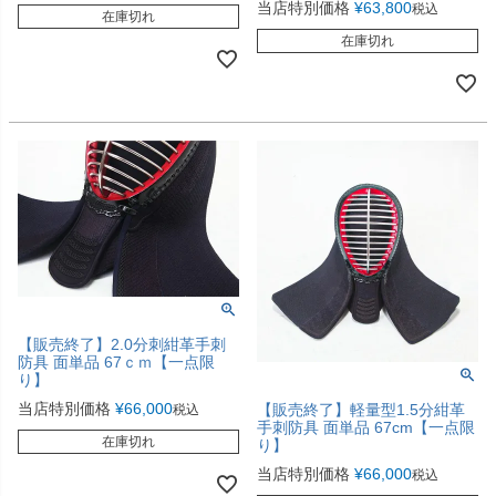
当店特別価格
¥
63,800
税込
在庫切れ
在庫切れ
【販売終了】2.0分刺紺革手刺
防具 面単品 67ｃｍ【一点限
り】
当店特別価格
¥
66,000
【販売終了】軽量型1.5分紺革
税込
手刺防具 面単品 67cm【一点限
在庫切れ
り】
当店特別価格
¥
66,000
税込