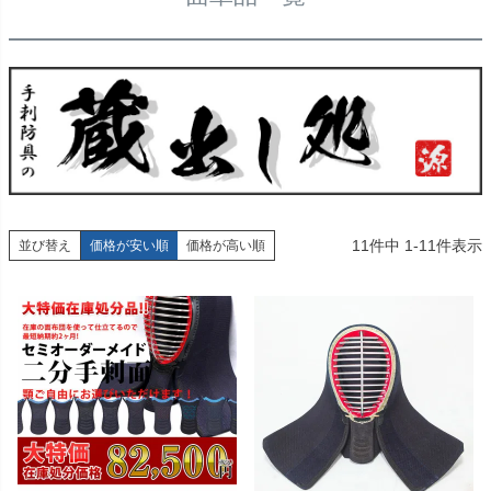
11
件中
1
-
11
件表示
並び替え
価格が安い順
価格が高い順