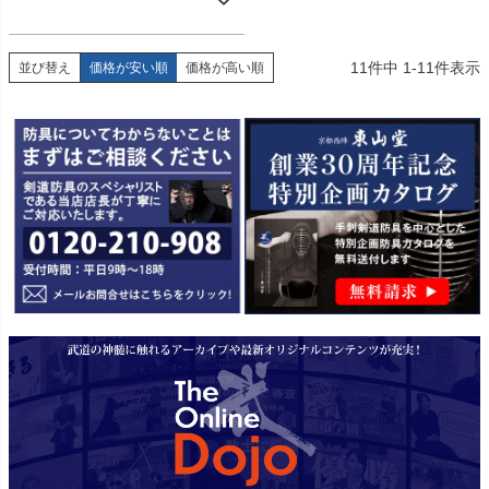
11
件中
1
-
11
件表示
並び替え
価格が安い順
価格が高い順