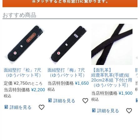
おすすめ商品
面紐堅打『松』7尺
面紐堅打『梅』7尺
【面乳革】
胴
（ゆうパケット可）
（ゆうパケット可）
紺鹿革乳革(手縫)短
う
20cm2本組 下付け用
定価
¥
2,750
当店特別価格
¥
1,650
当
のところ
（ゆうパケット可）
当店特別価格
¥
2,200
税込
税
当店特別価格
¥
1,900
税込
税込
詳細を見る
詳細を見る
詳細を見る