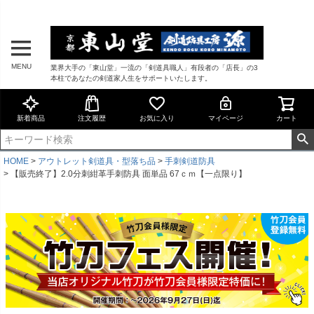
MENU
業界大手の「東山堂」一流の「剣道具職人」有段者の「店長」の3
本柱であなたの剣道家人生をサポートいたします。
新着商品
注文履歴
お気に入り
マイページ
カート
HOME
アウトレット剣道具・型落ち品
手刺剣道防具
【販売終了】2.0分刺紺革手刺防具 面単品 67ｃｍ【一点限り】