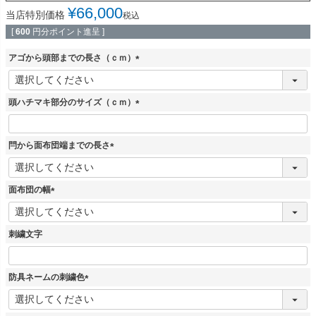
¥
66,000
当店特別価格
税込
[
600
円分ポイント進呈 ]
アゴから頭部までの長さ（ｃｍ）
(
必
須
頭ハチマキ部分のサイズ（ｃｍ）
)
(
必
須
閂から面布団端までの長さ
)
(
必
須
面布団の幅
)
(
必
須
刺繍文字
)
防具ネームの刺繍色
(
必