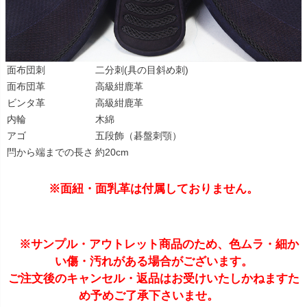
面布団刺
二分刺(具の目斜め刺)
面布団革
高級紺鹿革
ビンタ革
高級紺鹿革
内輪
木綿
アゴ
五段飾（碁盤刺顎）
閂から端までの長さ
約20cm
※面紐・面乳革は付属しておりません。
※サンプル・アウトレット商品のため、色ムラ・細か
い傷・汚れがある場合がございます。
ご注文後のキャンセル・返品はお受けいたしかねますた
め予めご了承下さいませ。