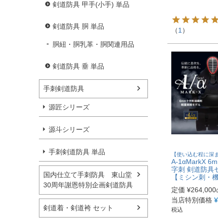
剣道防具 甲手(小手) 単品
剣道防具 胴 単品
（
1
）
胴紐・胴乳革・胴関連用品
剣道防具 垂 単品
手刺剣道防具
源匠シリーズ
源斗シリーズ
手刺剣道防具 単品
【使い込む程に深
A-1αMarkX 
字刺 剣道防具
国内仕立て手刺防具 東山堂
【ミシン刺・
30周年謝恩特別企画剣道防具
定価
¥
264,000
当店特別価格
¥
剣道着・剣道袴 セット
税込