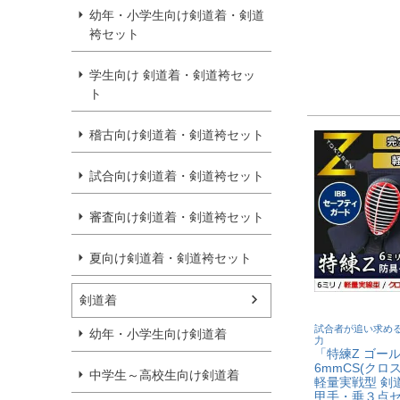
幼年・小学生向け剣道着・剣道
袴セット
学生向け 剣道着・剣道袴セッ
ト
稽古向け剣道着・剣道袴セット
試合向け剣道着・剣道袴セット
審査向け剣道着・剣道袴セット
夏向け剣道着・剣道袴セット
剣道着
試合者が追い求め
幼年・小学生向け剣道着
力
「特練Z ゴー
6mmCS(クロ
中学生～高校生向け剣道着
軽量実戦型 剣
甲手・垂３点セッ