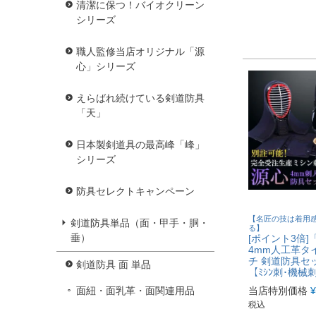
清潔に保つ！バイオクリーン
シリーズ
職人監修当店オリジナル「源
心」シリーズ
えらばれ続けている剣道防具
「天」
日本製剣道具の最高峰「峰」
シリーズ
防具セレクトキャンペーン
【名匠の技は着用
剣道防具単品（面・甲手・胴・
る】
垂）
[ポイント3倍]
4mm人工革タ
チ 剣道防具セ
剣道防具 面 単品
【ﾐｼﾝ刺･機械
面紐・面乳革・面関連用品
当店特別価格
¥
税込