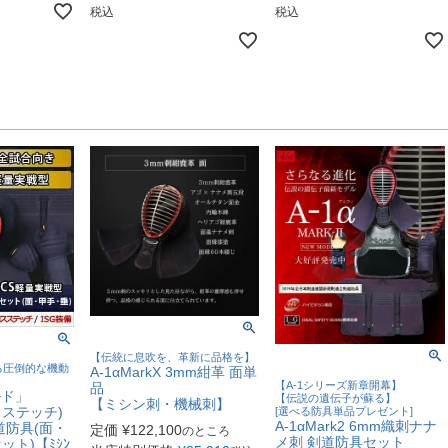
税込
税込
【伝統に息吹を、革新に品格を】
る圧倒的な機動
A-1αMarkX 3mm紺革 面単
【A-1シリーズ新章開幕】
品
ルド」
【伝説の遺伝子が蘇る】
【ミシン刺・機械刺】
スステッチ)
[選べる防具単品プレゼント]
A-1αMark2 6mm織刺ナナ
道防具(面・
定価
¥
122,100
のところ
メ刺 剣道防具セット
ト)【ﾐｼﾝ