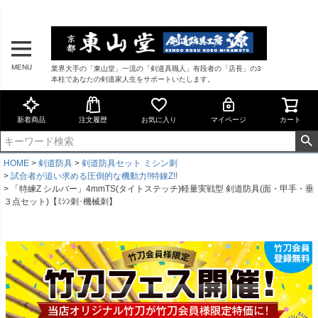
MENU
業界大手の「東山堂」一流の「剣道具職人」有段者の「店長」の3
本柱であなたの剣道家人生をサポートいたします。
新着商品
注文履歴
お気に入り
マイページ
カート
HOME
剣道防具
剣道防具セット ミシン刺
試合者が追い求める圧倒的な機動力!!特錬Z!!
「特練Z シルバー」4mmTS(タイトステッチ)軽量実戦型 剣道防具(面・甲手・垂
３点セット)【ﾐｼﾝ刺･機械刺】