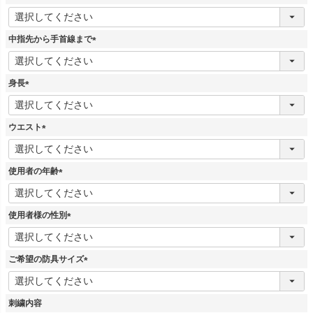
)
(
必
須
中指先から手首線まで
)
(
必
須
身長
)
(
必
須
ウエスト
)
(
必
須
使用者の年齢
)
(
必
須
使用者様の性別
)
(
必
須
ご希望の防具サイズ
)
(
必
須
刺繍内容
)