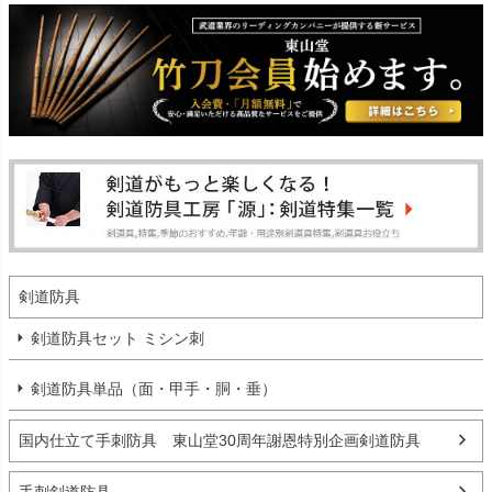
剣道防具
剣道防具セット ミシン刺
剣道防具単品（面・甲手・胴・垂）
国内仕立て手刺防具 東山堂30周年謝恩特別企画剣道防具