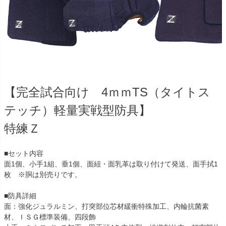
【完全試合向け 4ｍｍTS（タイトス
テッチ）軽量実戦型防具】
特練Ｚ
■セット内容
面1個、小手1組、垂1個、面紐・面乳革は取り付けて発送、面手拭1
枚 ※胴は別売りです。
■防具詳細
面：強化ジュラルミン、打突部位芯材緩衝特殊加工、内輪抗菌素
材、ＩＳＧ標準装備、四段飾