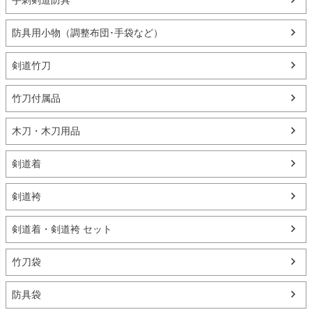
手刺剣道防具
防具用小物（調整布団･手袋など）
剣道竹刀
竹刀付属品
木刀・木刀用品
剣道着
剣道袴
剣道着・剣道袴 セット
竹刀袋
防具袋