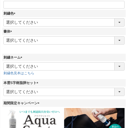
刺繍色
(
必
須
書体
)
(
必
須
)
刺繍ネーム
(
必
刺繍色見本はこちら
須
)
本雲S字樹脂胴セット
(
必
須
期間限定キャンペーン
)
(
必
須
)