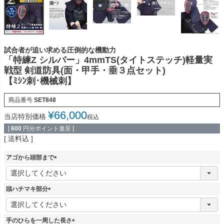
試合者が追い求める圧倒的な機動力
「特練Z シルバー」4mmTS(タイトステッチ)軽量実
戦型 剣道防具(面・甲手・垂３点セット)
【ﾐｼﾝ刺･機械刺】
商品番号
SET848
¥
66,000
当店特別価格
税込
[
600
円分ポイント進呈 ]
送料込
アゴから頭部まで
(
必
須
頭ハチマキ部分
)
(
必
須
手のひらを一周した長さ