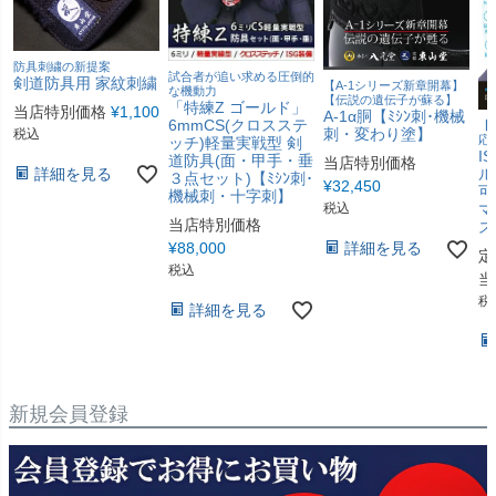
防具刺繍の新提案
試合者が追い求める圧倒的
剣道防具用 家紋刺繍
【A-1シリーズ新章開幕】
な機動力
【伝説の遺伝子が蘇る】
「特練Z ゴールド」
当店特別価格
¥
1,100
A-1α胴【ﾐｼﾝ刺･機械
6mmCS(クロスステ
【
刺・変わり塗】
税込
応
ッチ)軽量実戦型 剣
I
道防具(面・甲手・垂
当店特別価格
詳細を見る
ル
３点セット)【ﾐｼﾝ刺･
¥
32,450
可
機械刺・十字刺】
マ
税込
当店特別価格
ス
¥
88,000
詳細を見る
定
税込
当
税
詳細を見る
新規会員登録