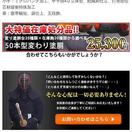
小手：ミクロパンチ加工、甲手頭4Ｄ立体型、総織刺仕立、打突部位
芯材緩衝特殊加工
垂：腹帯幅短、袋仕上、五段飾、