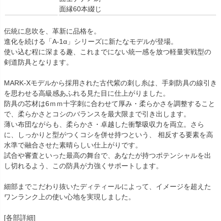
面縁60本綴じ
伝統に息吹を、革新に品格を。
進化を続ける「A-1α」シリーズに新たなモデルが登場。
使い込む程に深まる趣、これまでにない統一感を放つ軽量実戦型の
剣道防具となります。
MARK-Xモデルから採用された古代紫の刺し糸は、手刺防具の線引き
を思わせる高級感あふれる見た目に仕上がりました。
防具の芯材は6ｍｍ十字刺に合わせて厚み・柔らかさを調整すること
で、柔らかさとコシのバランスを最大限まで引き出します。
薄い布団ながらも、柔らかさ・卓越した衝撃吸収力を両立。さら
に、しっかりと型がつくコシを併せ持つという、 相反する要素を高
水準で融合させた素晴らしい仕上がりです。
試合や審査といった最高の舞台で、あなたが持つポテンシャルを出
し切れるよう、この防具が力強くサポートします。
細部までこだわり抜いたディティールによって、イメージを超えた
ワンランク上の使い心地を実現しました。
[各部詳細]