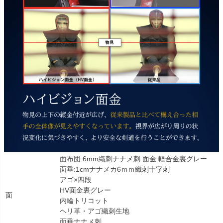
面布団:6mm織刺ナナメ刺 面金:軽合金裏グレー
面垂:1cmナナメカ6ｍｍ織刺十字刺
アゴ×四段
HV面金裏グレー
面
内輪トリコット
ヘリ革・アゴ織刺生地
面垂ナナメ刺