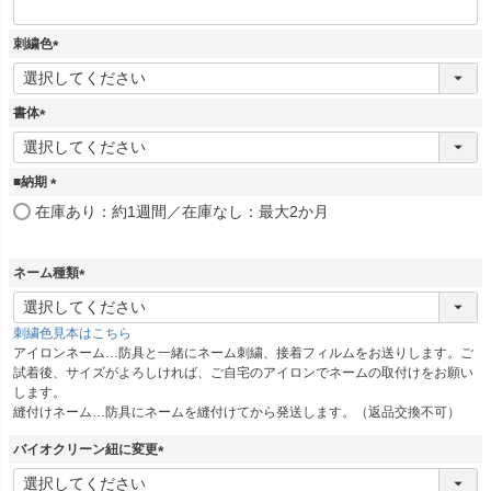
刺繍色
(
必
須
書体
)
(
必
須
■納期
)
(
在庫あり：約1週間／在庫なし：最大2か月
必
須
)
ネーム種類
(
必
刺繍色見本はこちら
須
アイロンネーム…防具と一緒にネーム刺繍、接着フィルムをお送りします。ご
)
試着後、サイズがよろしければ、ご自宅のアイロンでネームの取付けをお願い
します。
縫付けネーム…防具にネームを縫付けてから発送します。（返品交換不可）
バイオクリーン紐に変更
(