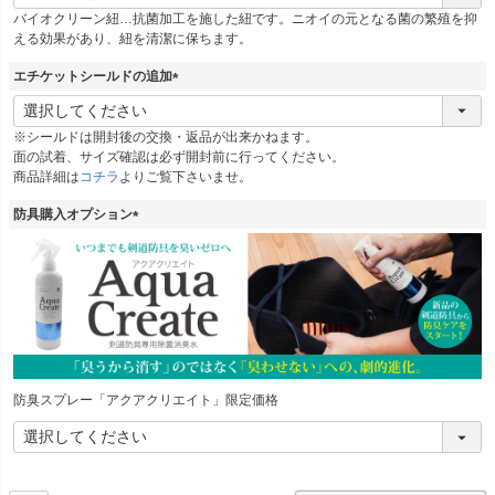
必
バイオクリーン紐…抗菌加工を施した紐です。ニオイの元となる菌の繁殖を抑
須
える効果があり、紐を清潔に保ちます。
)
エチケットシールドの追加
(
必
※シールドは開封後の交換・返品が出来かねます。
須
面の試着、サイズ確認は必ず開封前に行ってください。
)
商品詳細は
コチラ
よりご覧下さいませ。
防具購入オプション
(
必
須
)
防臭スプレー「アクアクリエイト」限定価格