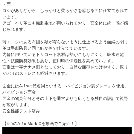
・面
コシがありながら、しっかりと柔らかさを感じる面に仕立てられて
います。
アゴ・ヘリ革にも織刺生地が用いられており、面全体に統一感が感
じられます。
薄くコシのある布団を皺が寄らないように仕上げるよう面縁の閉じ
革は手刺防具と同じ細かさで仕立てています。
内輪に用いているトリコット素材は熱がこもりにくく、吸水速乾
性・抗菌防臭効果もあり、使用時の快適性を高めています。
面垂は十字ナナメ刺となっており、自然な面型をつけやすく、振り
かぶりのストレスも軽減させます。
面金にはA-1αの代名詞といえる「ハイビジョン裏グレー」を使用。
ハイビジョン面金
面金の物見部分とその上下を通常よりも広くとる独自の設計で視野
が広がります。
安全性能テスト済み
【4つのA-1α Mark-Xを動画でご紹介！】