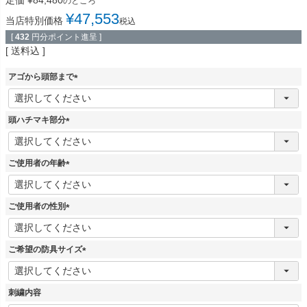
のところ
¥
47,553
当店特別価格
税込
[
432
円分ポイント進呈 ]
送料込
アゴから頭部まで
(
必
須
頭ハチマキ部分
)
(
必
須
ご使用者の年齢
)
(
必
須
ご使用者の性別
)
(
必
須
ご希望の防具サイズ
)
(
必
須
刺繍内容
)