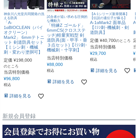
【A-1シリーズ新章開幕】
神奈川八光堂共同開発の洗
【
試合者が追い求める圧倒的
【伝説の遺伝子が蘇る】
える防具
【
な機動力
A-1αMark2 面単品
「A-
A
「特練Z ゴールド」
【ﾐｼﾝ刺･機械刺・剣
1αBIOCLEAN（バイ
【
6mmCS(クロスステ
道防具】
オクリーン）
刺
ッチ)軽量実戦型 剣
Mark2」 6mmテトニ
道防具(面・甲手・垂
定価
¥
40,700
定
のところ
ット 剣道防具セット
３点セット)【ﾐｼﾝ刺･
当店特別価格
当
【ミシン刺・機械
機械刺・十字刺】
刺・変わり塗胴可】
¥
29,700
¥
2
当店特別価格
税込
税
定価
¥
198,000
¥
88,000
のところ
詳細を見る
税込
当店特別価格
¥
96,800
詳細を見る
税込
詳細を見る
新規会員登録