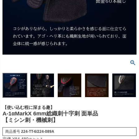
【使い込む程に深まる趣】
A-1αMarkX 6mm総織刺十字刺 面単品
【ミシン刺・機械刺】
商品番号
224-TT-6/224-089A
定価
¥
84,480