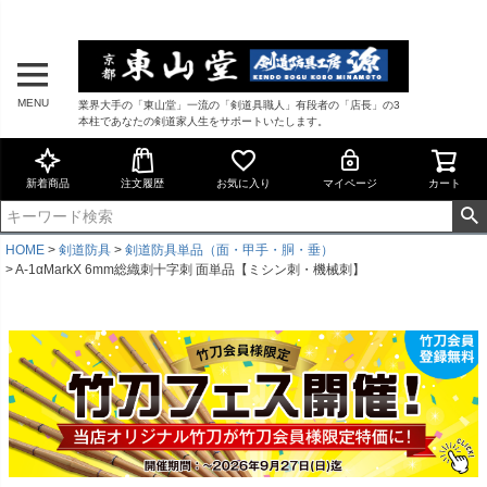
MENU
業界大手の「東山堂」一流の「剣道具職人」有段者の「店長」の3
本柱であなたの剣道家人生をサポートいたします。
新着商品
注文履歴
お気に入り
マイページ
カート
HOME
剣道防具
剣道防具単品（面・甲手・胴・垂）
A-1αMarkX 6mm総織刺十字刺 面単品【ミシン刺・機械刺】