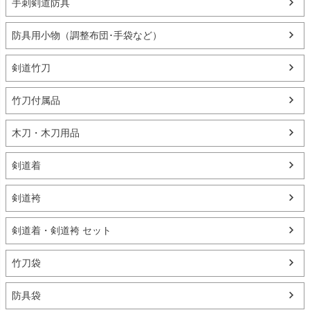
手刺剣道防具
防具用小物（調整布団･手袋など）
剣道竹刀
竹刀付属品
木刀・木刀用品
剣道着
剣道袴
剣道着・剣道袴 セット
竹刀袋
防具袋