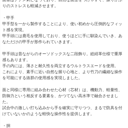
りのストレスも軽減させます。
・甲手
甲手型を一から製作することにより、使い初めから圧倒的なフィッ
ト感を実現。
甲手頭には鹿毛を使用しており、使うほどに手に馴染んでいき、あ
なただけの甲手が形作られていきます。
甲手頭は昔ながらのオーソドックスな二段飾り。総紺革仕様で重厚
感もあります。
手の内には、薄さと耐久性を両立するウルトラスエードを使用。
これにより、素手に近い自然な握り心地と、より竹刀の繊細な操作
を可能にする抜群の使用感を実現しました。
面と同様に専用に組み合わせた心材（芯材）は、機動力、軽量性、
防御力という相反する要素を、かつてない高水準で融合させまし
た。
試合中の激しい打ち込みから手を確実に守りつつ、まるで防具を付
けていないかのような軽快な操作性を提供します。
・胴