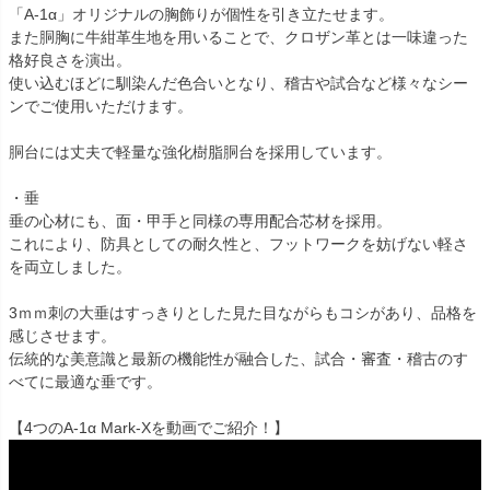
「A-1α」オリジナルの胸飾りが個性を引き立たせます。
また胴胸に牛紺革生地を用いることで、クロザン革とは一味違った
格好良さを演出。
使い込むほどに馴染んだ色合いとなり、稽古や試合など様々なシー
ンでご使用いただけます。
胴台には丈夫で軽量な強化樹脂胴台を採用しています。
・垂
垂の心材にも、面・甲手と同様の専用配合芯材を採用。
これにより、防具としての耐久性と、フットワークを妨げない軽さ
を両立しました。
3ｍｍ刺の大垂はすっきりとした見た目ながらもコシがあり、品格を
感じさせます。
伝統的な美意識と最新の機能性が融合した、試合・審査・稽古のす
べてに最適な垂です。
【4つのA-1α Mark-Xを動画でご紹介！】