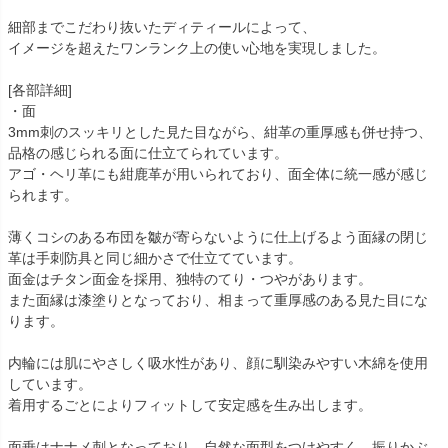
細部までこだわり抜いたディティールによって、
イメージを超えたワンランク上の使い心地を実現しました。
[各部詳細]
・面
3mm刺のスッキリとした見た目ながら、紺革の重厚感も併せ持つ、
品格の感じられる面に仕立てられています。
アゴ・ヘリ革にも紺鹿革が用いられており、面全体に統一感が感じ
られます。
薄くコシのある布団を皺が寄らないように仕上げるよう面縁の閉じ
革は手刺防具と同じ細かさで仕立てています。
面金はチタン面金を採用、独特のてり・つやがあります。
また面縁は漆塗りとなっており、相まって重厚感のある見た目にな
ります。
内輪には肌にやさしく吸水性があり、顔に馴染みやすい木綿を使用
しています。
着用するごとによりフィットして安定感を生み出します。
面垂はナナメ刺となっており、自然な面型をつけやすく、振りかぶ