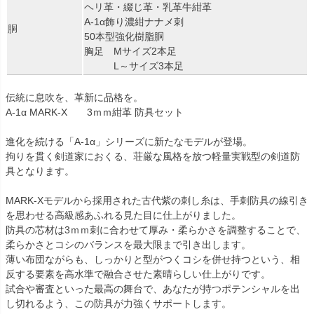
ヘリ革・綴じ革・乳革牛紺革
A-1α飾り濃紺ナナメ刺
胴
50本型強化樹脂胴
胸足 Mサイズ2本足
L～サイズ3本足
伝統に息吹を、革新に品格を。
A-1α MARK-X 3ｍｍ紺革 防具セット
進化を続ける「A-1α」シリーズに新たなモデルが登場。
拘りを貫く剣道家におくる、荘厳な風格を放つ軽量実戦型の剣道防
具となります。
MARK-Xモデルから採用された古代紫の刺し糸は、手刺防具の線引き
を思わせる高級感あふれる見た目に仕上がりました。
防具の芯材は3ｍｍ刺に合わせて厚み・柔らかさを調整することで、
柔らかさとコシのバランスを最大限まで引き出します。
薄い布団ながらも、しっかりと型がつくコシを併せ持つという、相
反する要素を高水準で融合させた素晴らしい仕上がりです。
試合や審査といった最高の舞台で、あなたが持つポテンシャルを出
し切れるよう、この防具が力強くサポートします。