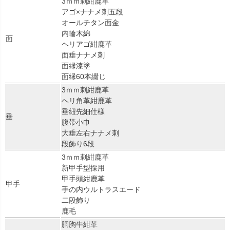
3ｍｍ刺紺鹿革
アゴ×ナナメ刺五段
オールチタン面金
内輪木綿
面
ヘリアゴ紺鹿革
面垂ナナメ刺
面縁漆塗
面縁60本綴じ
3ｍｍ刺紺鹿革
ヘリ角革紺鹿革
垂紐先細仕様
垂
腹帯小巾
大垂左右ナナメ刺
段飾り6段
3ｍｍ刺紺鹿革
新甲手型採用
甲手頭紺鹿革
甲手
手の内ウルトラスエード
二段飾り
鹿毛
胴胸牛紺革