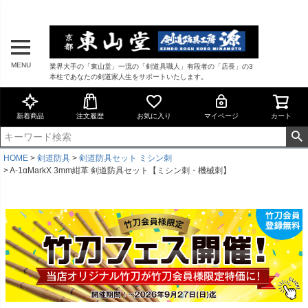
MENU
業界大手の「東山堂」一流の「剣道具職人」有段者の「店長」の3
本柱であなたの剣道家人生をサポートいたします。
新着商品
注文履歴
お気に入り
マイページ
カート
HOME
剣道防具
剣道防具セット ミシン刺
A-1αMarkX 3mm紺革 剣道防具セット【ミシン刺・機械刺】