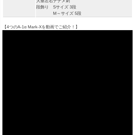
大垂左右ナナメ刺
段飾り Sサイズ 3段
M～サイズ 5段
【4つのA-1α Mark-Xを動画でご紹介！】