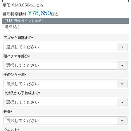
定価
¥
149,050
のところ
¥
78,650
当店特別価格
税込
[
715
円分ポイント進呈 ]
送料込
アゴから頭部まで
(
必
須
頭ハチマキ部分
)
(
必
須
手のひら一周
)
(
必
須
中指先から手首線まで
)
(
必
須
身長
)
(
必
須
ウエスト