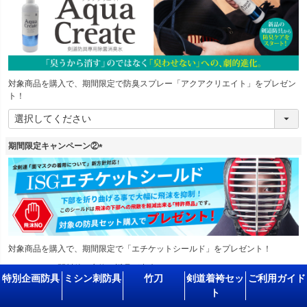
須
)
対象商品を購入で、期間限定で防臭スプレー「アクアクリエイト」をプレゼン
ト！
期間限定キャンペーン②
(
必
須
)
対象商品を購入で、期間限定で「エチケットシールド」をプレゼント！
※シールドは開封後の交換・返品が出来かねます。
特別企画防具
ミシン刺防具
竹刀
剣道着袴セッ
ご利用ガイド
面の試着、サイズ確認は必ず開封前に行ってください。
ト
商品詳細は
コチラ
よりご覧下さいませ。