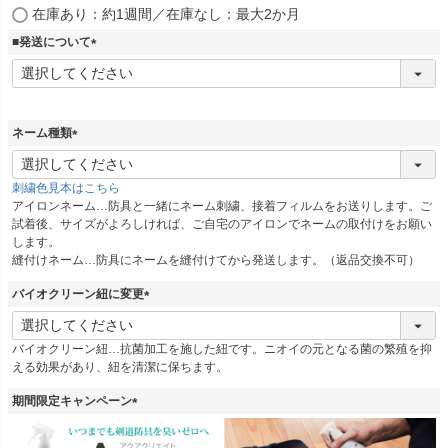
)
(
在庫あり：約1週間／在庫なし：最大2か月
必
■発送について
須
)
(
必
須
)
ネーム種類
(
必
刺繍色見本はこちら
須
アイロンネーム…防具と一緒にネーム刺繍、接着フィルムをお送りします。ご
)
試着後、サイズがよろしければ、ご自宅のアイロンでネームの取付けをお願い
します。
縫付けネーム…防具にネームを縫付けてから発送します。（返品交換不可）
バイオクリーン紐に変更
(
必
バイオクリーン紐…抗菌加工を施した紐です。ニオイの元となる菌の繁殖を抑
須
える効果があり、紐を清潔に保ちます。
)
期間限定キャンペーン
(
必