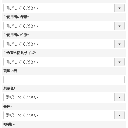
)
(
必
須
ご使用者の年齢
)
(
必
須
ご使用者の性別
)
(
必
須
ご希望の防具サイズ
)
(
必
須
刺繍内容
)
刺繍色
(
必
須
書体
)
(
必
須
■納期