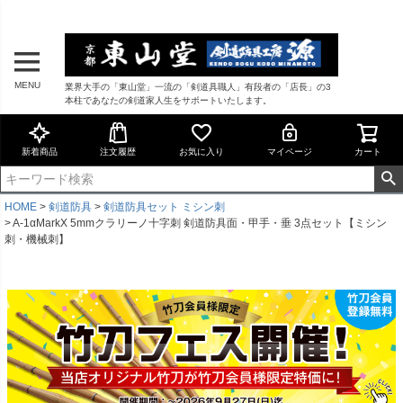
MENU
業界大手の「東山堂」一流の「剣道具職人」有段者の「店長」の3
本柱であなたの剣道家人生をサポートいたします。
新着商品
注文履歴
お気に入り
マイページ
カート
HOME
剣道防具
剣道防具セット ミシン刺
A-1αMarkX 5mmクラリーノ十字刺 剣道防具面・甲手・垂 3点セット【ミシン
刺・機械刺】