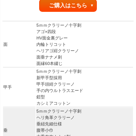
ご購入はこちら
5ｍｍクラリーノ十字刺
アゴ×四段
HV面金裏グレー
面
内輪トリコット
ヘリアゴ紺クラリーノ
面垂ナナメ刺
面縁60本綴じ
5ｍｍクラリーノ十字刺
新甲手型採用
甲手頭紺クラリーノ
甲手
手の内ウルトラスエード
鎧型
カシミアコットン
5ｍｍクラリーノ十字刺
ヘリ角革クラリーノ
垂紐先細仕様
垂
腹帯小巾