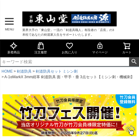
MENU
業界大手の「東山堂」一流の「剣道具職人」有段者の「店長」の3
本柱であなたの剣道家人生をサポートいたします。
新着商品
注文履歴
お気に入り
マイページ
カート
HOME
剣道防具
剣道防具セット ミシン刺
A-1αMarkX 3mm紺革 剣道防具 面・甲手・垂 3点セット【ミシン刺・機械刺】