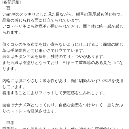
[各部詳細]
・面
3mm刺のスッキリとした見た目ながら、紺革の重厚感も併せ持つ、
品格の感じられる面に仕立てられています。
アゴ・ヘリ革にも紺鹿革が用いられており、面全体に統一感が感じ
られます。
薄くコシのある布団を皺が寄らないように仕上げるよう面縁の閉じ
革は手刺防具と同じ細かさで仕立てています。
面金はチタン面金を採用、独特のてり・つやがあります。
また面縁は漆塗りとなっており、相まって重厚感のある見た目にな
ります。
内輪には肌にやさしく吸水性があり、顔に馴染みやすい木綿を使用
しています。
着用するごとによりフィットして安定感を生み出します。
面垂はナナメ刺となっており、自然な面型をつけやすく、振りかぶ
りのストレスも軽減させます。
・甲手
甲手型を一から製作することにより、使い初めから圧倒的なフィッ