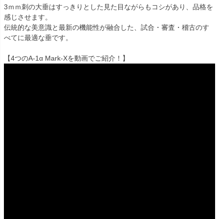
3ｍｍ刺の大垂はすっきりとした見た目ながらもコシがあり、品格を
感じさせます。
伝統的な美意識と最新の機能性が融合した、試合・審査・稽古のす
べてに最適な垂です。
【4つのA-1α Mark-Xを動画でご紹介！】