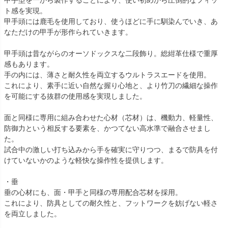
ト感を実現。
甲手頭には鹿毛を使用しており、使うほどに手に馴染んでいき、あ
なただけの甲手が形作られていきます。
甲手頭は昔ながらのオーソドックスな二段飾り。総紺革仕様で重厚
感もあります。
手の内には、薄さと耐久性を両立するウルトラスエードを使用。
これにより、素手に近い自然な握り心地と、より竹刀の繊細な操作
を可能にする抜群の使用感を実現しました。
面と同様に専用に組み合わせた心材（芯材）は、機動力、軽量性、
防御力という相反する要素を、かつてない高水準で融合させまし
た。
試合中の激しい打ち込みから手を確実に守りつつ、まるで防具を付
けていないかのような軽快な操作性を提供します。
・垂
垂の心材にも、面・甲手と同様の専用配合芯材を採用。
これにより、防具としての耐久性と、フットワークを妨げない軽さ
を両立しました。