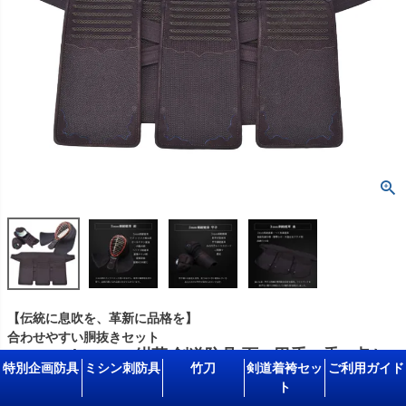
【伝統に息吹を、革新に品格を】
合わせやすい胴抜きセット
A-1αMarkX 3mm紺革 剣道防具 面・甲手・垂 3点セ
特別企画防具
ミシン刺防具
竹刀
剣道着袴セッ
ご利用ガイド
ット
ト
【ミシン刺・機械刺】