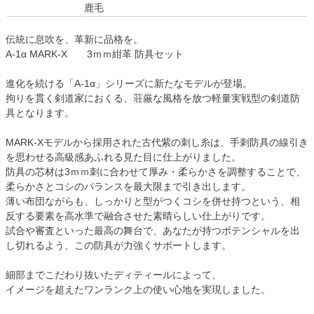
鹿毛
伝統に息吹を、革新に品格を。
A-1α MARK-X 3ｍｍ紺革 防具セット
進化を続ける「A-1α」シリーズに新たなモデルが登場。
拘りを貫く剣道家におくる、荘厳な風格を放つ軽量実戦型の剣道防
具となります。
MARK-Xモデルから採用された古代紫の刺し糸は、手刺防具の線引き
を思わせる高級感あふれる見た目に仕上がりました。
防具の芯材は3ｍｍ刺に合わせて厚み・柔らかさを調整することで、
柔らかさとコシのバランスを最大限まで引き出します。
薄い布団ながらも、しっかりと型がつくコシを併せ持つという、相
反する要素を高水準で融合させた素晴らしい仕上がりです。
試合や審査といった最高の舞台で、あなたが持つポテンシャルを出
し切れるよう、この防具が力強くサポートします。
細部までこだわり抜いたディティールによって、
イメージを超えたワンランク上の使い心地を実現しました。