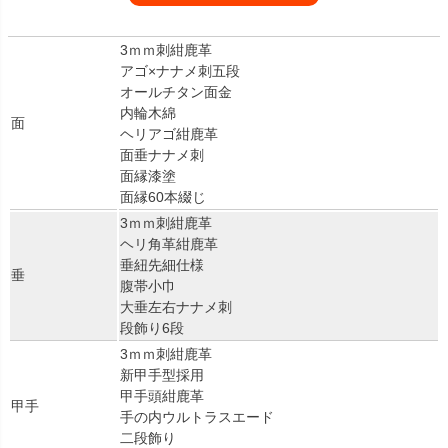
3ｍｍ刺紺鹿革
アゴ×ナナメ刺五段
オールチタン面金
内輪木綿
面
ヘリアゴ紺鹿革
面垂ナナメ刺
面縁漆塗
面縁60本綴じ
3ｍｍ刺紺鹿革
ヘリ角革紺鹿革
垂紐先細仕様
垂
腹帯小巾
大垂左右ナナメ刺
段飾り6段
3ｍｍ刺紺鹿革
新甲手型採用
甲手頭紺鹿革
甲手
手の内ウルトラスエード
二段飾り