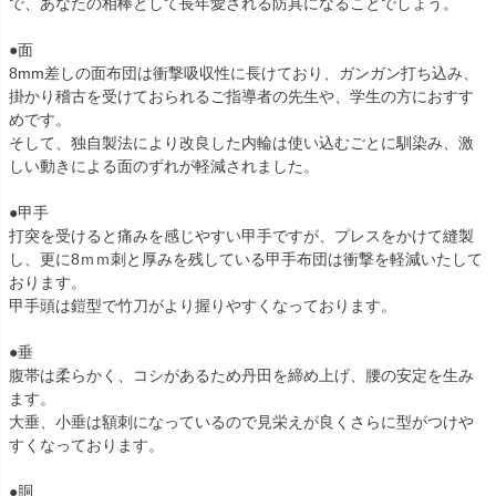
で、あなたの相棒として長年愛される防具になることでしょう。
●面
8mm差しの面布団は衝撃吸収性に長けており、ガンガン打ち込み、
掛かり稽古を受けておられるご指導者の先生や、学生の方におすす
めです。
そして、独自製法により改良した内輪は使い込むごとに馴染み、激
しい動きによる面のずれが軽減されました。
●甲手
打突を受けると痛みを感じやすい甲手ですが、プレスをかけて縫製
し、更に8ｍｍ刺と厚みを残している甲手布団は衝撃を軽減いたして
おります。
甲手頭は鎧型で竹刀がより握りやすくなっております。
●垂
腹帯は柔らかく、コシがあるため丹田を締め上げ、腰の安定を生み
ます。
大垂、小垂は額刺になっているので見栄えが良くさらに型がつけや
すくなっております。
●胴