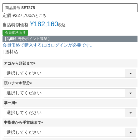
商品番号
SET875
定価
¥
227,700
のところ
¥
182,160
当店特別価格
税込
会員価格あり
[
1,656
円分ポイント進呈 ]
会員価格で購入するにはログインが必要です。
送料込
アゴから頭部まで
(
必
須
頭ハチマキ部分
)
(
必
須
掌一周
)
(
必
須
中指先から手首線まで
)
(
必