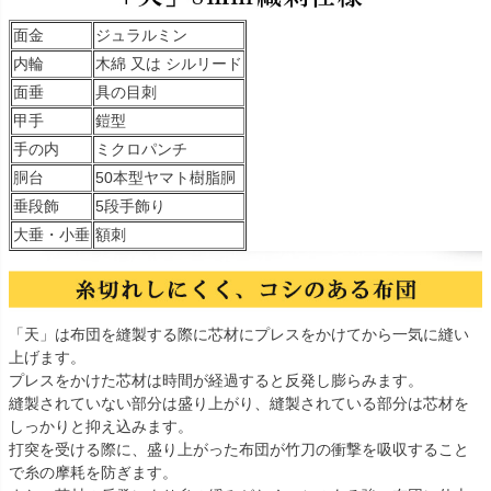
面金
ジュラルミン
内輪
木綿 又は シルリード
面垂
具の目刺
甲手
鎧型
手の内
ミクロパンチ
胴台
50本型ヤマト樹脂胴
垂段飾
5段手飾り
大垂・小垂
額刺
「天」は布団を縫製する際に芯材にプレスをかけてから一気に縫い
上げます。
プレスをかけた芯材は時間が経過すると反発し膨らみます。
縫製されていない部分は盛り上がり、縫製されている部分は芯材を
しっかりと抑え込みます。
打突を受ける際に、盛り上がった布団が竹刀の衝撃を吸収すること
で糸の摩耗を防ぎます。