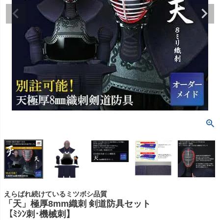
えらばれ続けているミツボシ品質
「天」極厚8mm織刺 剣道防具セット
【ﾐｼﾝ刺･機械刺】