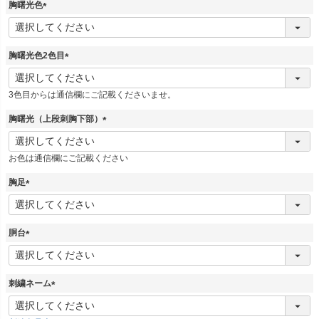
胸曙光色
)
(
必
須
胸曙光色2色目
)
(
必
3色目からは通信欄にご記載くださいませ。
須
)
胸曙光（上段刺胸下部）
(
必
お色は通信欄にご記載ください
須
)
胸足
(
必
須
胴台
)
(
必
須
刺繍ネーム
)
(
必