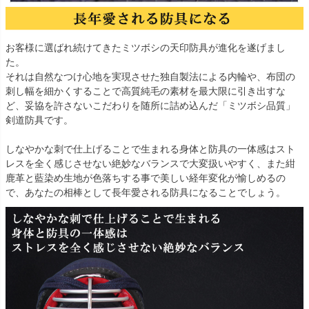
お客様に選ばれ続けてきたミツボシの天印防具が進化を遂げまし
た。
それは自然なつけ心地を実現させた独自製法による内輪や、布団の
刺し幅を細かくすることで高質純毛の素材を最大限に引き出すな
ど、妥協を許さないこだわりを随所に詰め込んだ「ミツボシ品質」
剣道防具です。
しなやかな刺で仕上げることで生まれる身体と防具の一体感はスト
レスを全く感じさせない絶妙なバランスで大変扱いやすく、また紺
鹿革と藍染め生地が色落ちする事で美しい経年変化が愉しめるの
で、あなたの相棒として長年愛される防具になることでしょう。