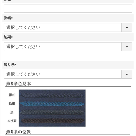
胴幅
(
必
須
納期
)
(
必
須
)
飾り糸
(
必
須
)