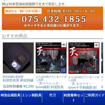
胴は50本型強化樹脂胴で丈夫で安定します。
おすすめ商品
防具刺繍の新提案
えらばれ続けているミツボ
え
えらばれ続けているミツボ
剣道防具用 家紋刺繍
シ品質
シ
シ品質
「天ベーシック」
「
「天 エリート」
当店特別価格
¥
1,100
6mm織刺 剣道防具
6
6mm十字刺織刺 剣
セット
剣
税込
道防具セット
【ﾐｼﾝ刺･機械刺】
【
【ﾐｼﾝ刺･機械刺・十
特別企画防具
ミシン刺防具
竹刀
剣道着袴セッ
ご利用ガイド
字刺】
詳細を見る
ト
定価
¥
258,500
定
定価
¥
262,900