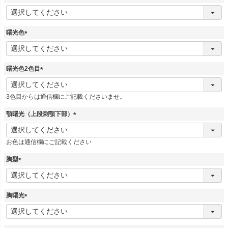
(
必
須
曙光色
)
(
必
須
曙光色2色目
)
(
必
3色目からは通信欄にご記載くださいませ。
須
)
顎曙光（上段刺顎下部）
(
必
お色は通信欄にご記載ください
須
)
胸型
(
必
須
胸曙光
)
(
必
須