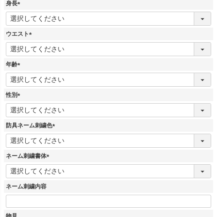
須
身長
)
(
必
須
ウエスト
)
(
必
須
年齢
)
(
必
須
性別
)
(
必
須
防具ネーム刺繍色
)
(
必
須
ネーム刺繍書体
)
(
必
須
ネーム刺繍内容
)
物見