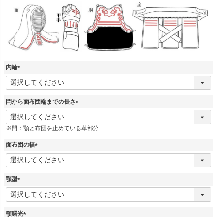
内輪
(
必
須
閂から面布団端までの長さ
)
(
必
※閂：顎と布団を止めている革部分
須
)
面布団の幅
(
必
須
顎型
)
(
必
須
顎曙光
)