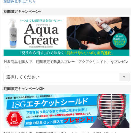
刺繍色見本はこちら
須
)
期間限定キャンペーン
(
必
須
)
対象商品を購入で、期間限定で防臭スプレー「アクアクリエイト」をプレゼン
ト！
期間限定キャンペーン②
(
必
須
)