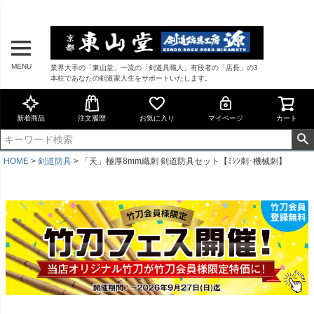
MENU
業界大手の「東山堂」一流の「剣道具職人」有段者の「店長」の3
本柱であなたの剣道家人生をサポートいたします。
新着商品
注文履歴
お気に入り
マイページ
カート
HOME
剣道防具
「天」極厚8mm織刺 剣道防具セット【ﾐｼﾝ刺･機械刺】