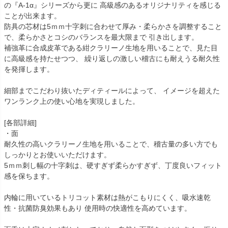
の『A-1α』シリーズから更に 高級感のあるオリジナリティを感じる
ことが出来ます。
防具の芯材は5ｍｍ十字刺に合わせて厚み・柔らかさを調整すること
で、柔らかさとコシのバランスを最大限まで 引き出します。
補強革に合成皮革である紺クラリーノ生地を用いることで、見た目
に高級感を持たせつつ、 繰り返しの激しい稽古にも耐えうる耐久性
を発揮します。
細部までこだわり抜いたディティールによって、 イメージを超えた
ワンランク上の使い心地を実現しました。
[各部詳細]
・面
耐久性の高いクラリーノ生地を用いることで、稽古量の多い方でも
しっかりとお使いいただけます。
5ｍｍ刺し幅の十字刺は、硬すぎず柔らかすぎず、丁度良いフィット
感を保ちます。
内輪に用いているトリコット素材は熱がこもりにくく、吸水速乾
性・抗菌防臭効果もあり 使用時の快適性を高めています。