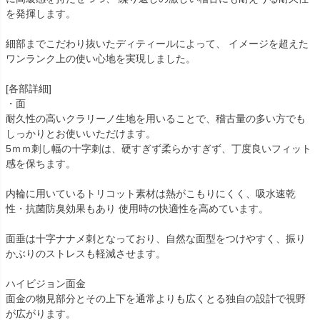
を発揮します。
細部までこだわり抜いたディティールによって、 イメージを超えた
ワンランク上の使い心地を実現しました。
[各部詳細]
・面
耐久性の高いクラリーノ生地を用いることで、稽古量の多い方でも
しっかりとお使いいただけます。
5ｍｍ刺し幅の十字刺は、硬すぎず柔らかすぎず、丁度良いフィット
感を保ちます。
内輪に用いているトリコット素材は熱がこもりにくく、吸水速乾
性・抗菌防臭効果もあり 使用時の快適性を高めています。
面垂は十字ナナメ刺となっており、自然な面型をつけやすく、振り
かぶりのストレスも軽減させます。
ハイビジョン面金
面金の物見部分とその上下を通常よりも広くとる独自の設計で視野
が広がります。