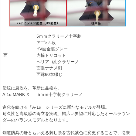
5ｍｍクラリーノ十字刺
アゴ×四段
HV面金裏グレー
面
内輪トリコット
ヘリアゴ紺クラリーノ
面垂ナナメ刺
面縁60本綴じ
伝統に息吹を、革新に品格を。
A-1α MARK-X 5ｍｍ十字刺クラリーノ
進化を続ける「A-1α」シリーズに新たなモデルが登場。
耐久性と高級感の両立を実現、幅広い要望に対応したオールラウン
ダ―のバランスモデルとなります。
剣道防具の肝ともいえる刺し糸を古代紫色に変更することで、従来