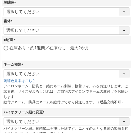
刺繍色
(
必
須
書体
)
(
必
須
■納期
)
(
在庫あり：約1週間／在庫なし：最大2か月
必
須
)
ネーム種類
(
必
刺繍色見本はこちら
須
アイロンネーム…防具と一緒にネーム刺繍、接着フィルムをお送りします。ご
)
試着後、サイズがよろしければ、ご自宅のアイロンでネームの取付けをお願い
します。
縫付けネーム…防具にネームを縫付けてから発送します。（返品交換不可）
バイオクリーン紐に変更
(
必
バイオクリーン紐…抗菌加工を施した紐です。ニオイの元となる菌の繁殖を抑
須