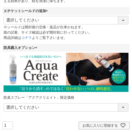
える効果があり、紐を清潔に保ちます。
)
エチケットシールドの追加
(
必
※シールドは開封後の交換・返品が出来かねます。
須
面の試着、サイズ確認は必ず開封前に行ってください。
)
商品詳細は
コチラ
よりご覧下さいませ。
防具購入オプション
(
必
須
)
防臭スプレー「アクアクリエイト」限定価格
お気に入りに登録する