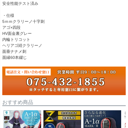
安全性能テスト済み
・仕様
5ｍｍクラリーノ十字刺
アゴ×四段
HV面金裏グレー
内輪トリコット
ヘリアゴ紺クラリーノ
面垂ナナメ刺
面縁60本綴じ
おすすめ商品