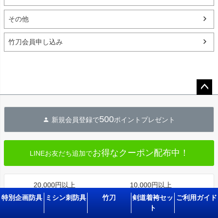
その他
竹刀会員申し込み
ペー
ジト
500
新規会員登録で
ポイントプレゼント
ップ
へ
お得なクーポン配布中！
LINEお友だち追加で
20,000円以上
10,000円以上
送料無料
代金引換手数料無料
特別企画防具
ミシン刺防具
竹刀
剣道着袴セッ
ご利用ガイド
ト