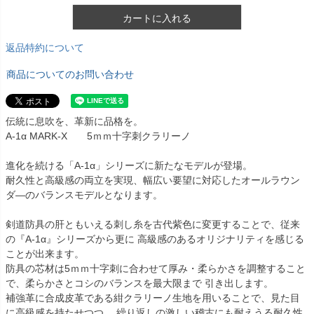
カートに入れる
返品特約について
商品についてのお問い合わせ
伝統に息吹を、革新に品格を。
A-1α MARK-X 5ｍｍ十字刺クラリーノ
進化を続ける「A-1α」シリーズに新たなモデルが登場。
耐久性と高級感の両立を実現、幅広い要望に対応したオールラウン
ダ―のバランスモデルとなります。
剣道防具の肝ともいえる刺し糸を古代紫色に変更することで、従来
の『A-1α』シリーズから更に 高級感のあるオリジナリティを感じる
ことが出来ます。
防具の芯材は5ｍｍ十字刺に合わせて厚み・柔らかさを調整すること
で、柔らかさとコシのバランスを最大限まで 引き出します。
補強革に合成皮革である紺クラリーノ生地を用いることで、見た目
に高級感を持たせつつ、 繰り返しの激しい稽古にも耐えうる耐久性