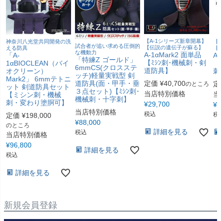
【A-1シリーズ新章開幕】
神奈川八光堂共同開発の洗
【
試合者が追い求める圧倒的
【伝説の遺伝子が蘇る】
える防具
【
な機動力
A-1αMark2 面単品
「A-
A
「特練Z ゴールド」
【ﾐｼﾝ刺･機械刺・剣
1αBIOCLEAN（バイ
【
6mmCS(クロスステ
道防具】
オクリーン）
刺
ッチ)軽量実戦型 剣
Mark2」 6mmテトニ
道防具(面・甲手・垂
定価
¥
40,700
定
のところ
ット 剣道防具セット
３点セット)【ﾐｼﾝ刺･
当店特別価格
当
【ミシン刺・機械
機械刺・十字刺】
刺・変わり塗胴可】
¥
29,700
¥
2
当店特別価格
税込
税
定価
¥
198,000
¥
88,000
のところ
詳細を見る
税込
当店特別価格
¥
96,800
詳細を見る
税込
詳細を見る
新規会員登録