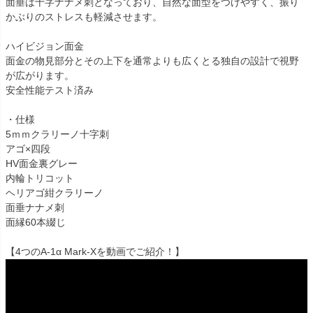
面垂は十字ナナメ刺となっており、自然な面型をつけやすく、振り
かぶりのストレスも軽減させます。
ハイビジョン面金
面金の物見部分とその上下を通常よりも広くとる独自の設計で視野
が広がります。
安全性能テスト済み
・仕様
5ｍｍクラリーノ十字刺
アゴ×四段
HV面金裏グレー
内輪トリコット
ヘリアゴ紺クラリーノ
面垂ナナメ刺
面縁60本綴じ
【4つのA-1α Mark-Xを動画でご紹介！】