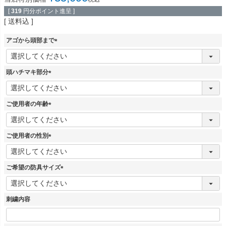
[
319
円分ポイント進呈 ]
送料込
アゴから頭部まで
(
必
須
頭ハチマキ部分
)
(
必
須
ご使用者の年齢
)
(
必
須
ご使用者の性別
)
(
必
須
ご希望の防具サイズ
)
(
必
須
刺繍内容
)