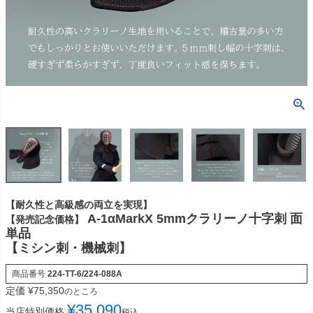
【耐久性と高級感の両立を実現】
A-1αMarkX 5mmクラリーノ十字刺 面
【発売記念価格】
単品
【ミシン刺・機械刺】
商品番号
224-TT-6/224-088A
定価
¥
75,350
のところ
¥
35,090
当店特別価格
税込