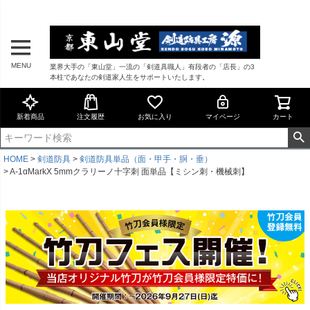
MENU
業界大手の「東山堂」一流の「剣道具職人」有段者の「店長」の3
本柱であなたの剣道家人生をサポートいたします。
新着商品
注文履歴
お気に入り
マイページ
カート
HOME
剣道防具
剣道防具単品（面・甲手・胴・垂）
A-1αMarkX 5mmクラリーノ十字刺 面単品【ミシン刺・機械刺】