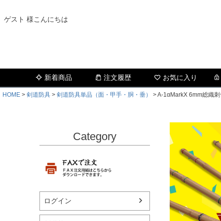
ゲスト 様こんにちは
新着商品
注文履歴
お気に入り
HOME
剣道防具
剣道防具単品（面・甲手・胴・垂）
A-1αMarkX 6mm
Category
ログイン