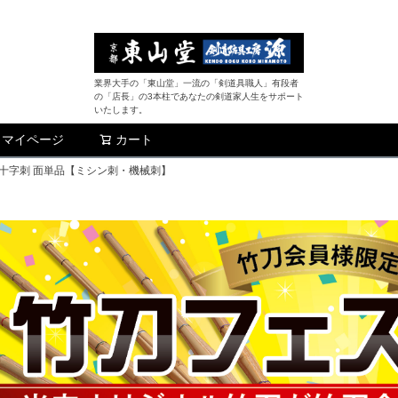
業界大手の「東山堂」一流の「剣道具職人」有段者
の「店長」の3本柱であなたの剣道家人生をサポート
いたします。
マイページ
カート
検索
総織刺十字刺 面単品【ミシン刺・機械刺】