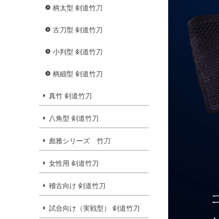
柄太型 剣道竹刀
古刀型 剣道竹刀
小判型 剣道竹刀
柄細型 剣道竹刀
真竹 剣道竹刀
八角型 剣道竹刀
彪雅シリーズ 竹刀
女性用 剣道竹刀
稽古向け 剣道竹刀
試合向け（実戦型） 剣道竹刀