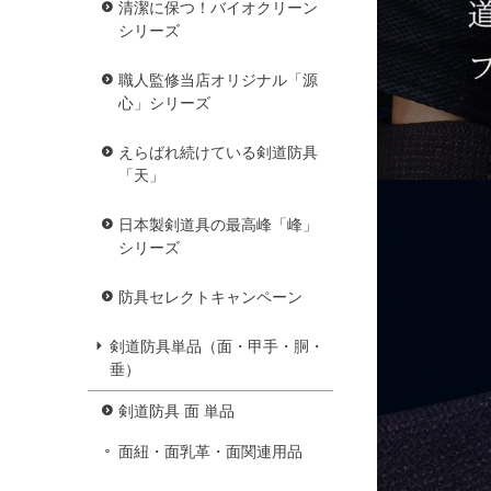
清潔に保つ！バイオクリーン
シリーズ
職人監修当店オリジナル「源
心」シリーズ
えらばれ続けている剣道防具
「天」
日本製剣道具の最高峰「峰」
シリーズ
防具セレクトキャンペーン
剣道防具単品（面・甲手・胴・
垂）
剣道防具 面 単品
面紐・面乳革・面関連用品