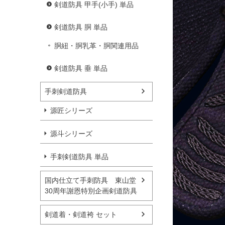
剣道防具 甲手(小手) 単品
剣道防具 胴 単品
胴紐・胴乳革・胴関連用品
剣道防具 垂 単品
手刺剣道防具
源匠シリーズ
源斗シリーズ
手刺剣道防具 単品
国内仕立て手刺防具 東山堂
30周年謝恩特別企画剣道防具
剣道着・剣道袴 セット