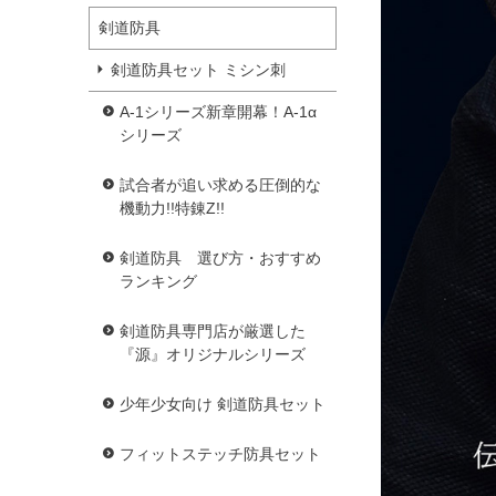
剣道防具
剣道防具セット ミシン刺
A-1シリーズ新章開幕！A-1α
シリーズ
試合者が追い求める圧倒的な
機動力!!特錬Z!!
剣道防具 選び方・おすすめ
ランキング
剣道防具専門店が厳選した
『源』オリジナルシリーズ
少年少女向け 剣道防具セット
フィットステッチ防具セット