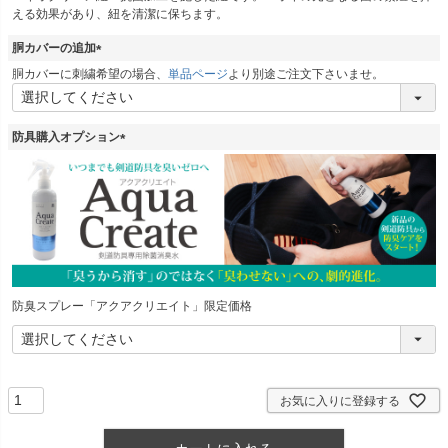
える効果があり、紐を清潔に保ちます。
)
胴カバーの追加
(
胴カバーに刺繍希望の場合、
単品ページ
より別途ご注文下さいませ。
必
須
)
防具購入オプション
(
必
須
)
防臭スプレー「アクアクリエイト」限定価格
お気に入りに登録する