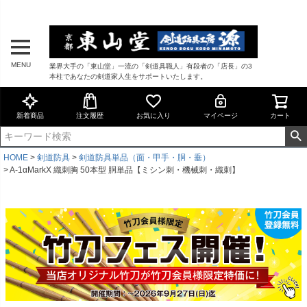
MENU
業界大手の「東山堂」一流の「剣道具職人」有段者の「店長」の3
本柱であなたの剣道家人生をサポートいたします。
新着商品
注文履歴
お気に入り
マイページ
カート
HOME
剣道防具
剣道防具単品（面・甲手・胴・垂）
A-1αMarkX 織刺胸 50本型 胴単品【ミシン刺・機械刺・織刺】