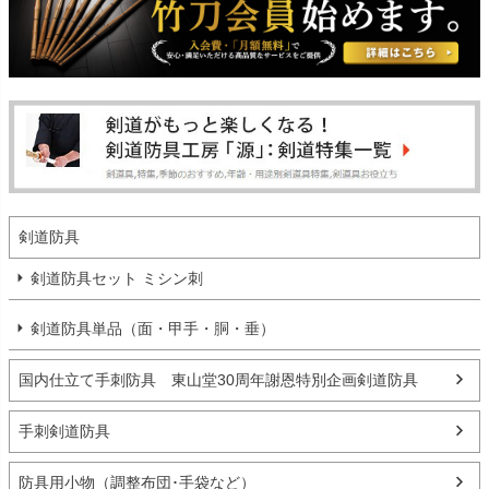
剣道防具
剣道防具セット ミシン刺
剣道防具単品（面・甲手・胴・垂）
国内仕立て手刺防具 東山堂30周年謝恩特別企画剣道防具
手刺剣道防具
防具用小物（調整布団･手袋など）