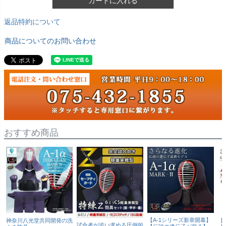
カートに入れる
返品特約について
商品についてのお問い合わせ
おすすめ商品
【A-1シリーズ新章開幕】
神奈川八光堂共同開発の洗
【
試合者が追い求める圧倒的