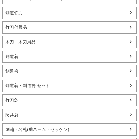
剣道竹刀
竹刀付属品
木刀・木刀用品
剣道着
剣道袴
剣道着・剣道袴 セット
竹刀袋
防具袋
刺繍・名札(垂ネーム・ゼッケン)