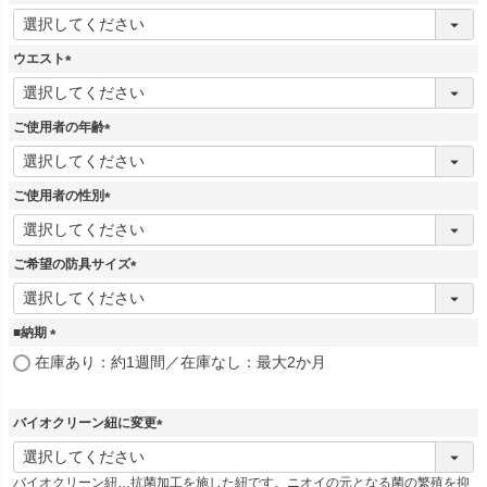
(
必
須
ウエスト
)
(
必
須
ご使用者の年齢
)
(
必
須
ご使用者の性別
)
(
必
須
ご希望の防具サイズ
)
(
必
須
■納期
)
(
在庫あり：約1週間／在庫なし：最大2か月
必
須
)
バイオクリーン紐に変更
(
必
バイオクリーン紐…抗菌加工を施した紐です。ニオイの元となる菌の繁殖を抑
須