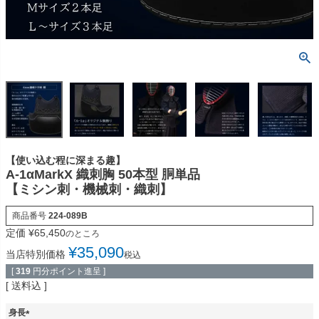
【使い込む程に深まる趣】
A-1αMarkX 織刺胸 50本型 胴単品
【ミシン刺・機械刺・織刺】
商品番号
224-089B
定価
¥
65,450
のところ
¥
35,090
当店特別価格
税込
[
319
円分ポイント進呈 ]
送料込
身長