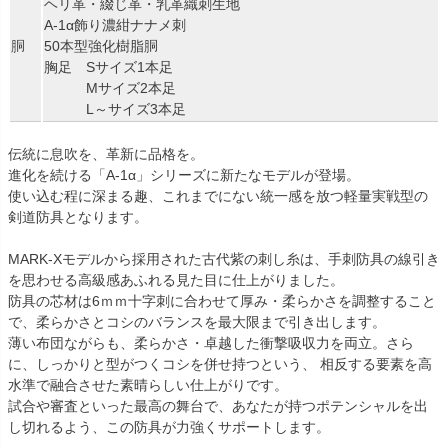
ヘリ革・綴じ革・乳革織刺生地
A-1α飾り濃紺ナナメ刺
胴
50本型強化樹脂胴
胸足 Sサイズ1本足
Mサイズ2本足
L～サイズ3本足
伝統に息吹を、革新に品格を。
進化を続ける「A-1α」シリーズに新たなモデルが登場。
使い込む程に深まる趣、これまでにない統一感を放つ軽量実戦型の
剣道防具となります。
MARK-Xモデルから採用された古代紫の刺し糸は、手刺防具の線引き
を思わせる高級感あふれる見た目に仕上がりました。
防具の芯材は6ｍｍ十字刺に合わせて厚み・柔らかさを調整すること
で、柔らかさとコシのバランスを最大限まで引き出します。
薄い布団ながらも、柔らかさ・卓越した衝撃吸収力を両立。さら
に、しっかりと型がつくコシを併せ持つという、 相反する要素を高
水準で融合させた素晴らしい仕上がりです。
試合や審査といった最高の舞台で、あなたが持つポテンシャルを出
し切れるよう、この防具が力強くサポートします。