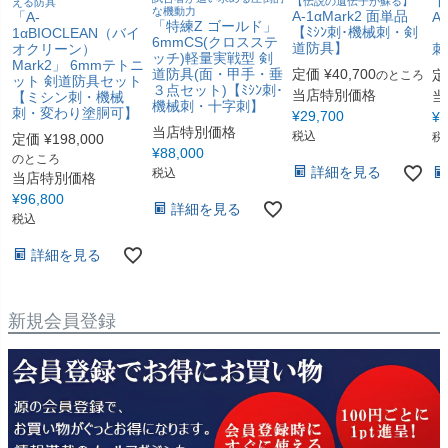
【伝説の遺伝子が蘇る】
える防具
【
な機動力
A-1αMark2 面単品
「A-
A
「特練Z ゴールド」
【ﾐｼﾝ刺･機械刺・剣
1αBIOCLEAN（バイ
【
6mmCS(クロスステ
道防具】
オクリーン）
刺
ッチ)軽量実戦型 剣
Mark2」 6mmテトニ
道防具(面・甲手・垂
定価
¥
40,700
定
のところ
ット 剣道防具セット
３点セット)【ﾐｼﾝ刺･
当店特別価格
当
【ミシン刺・機械
機械刺・十字刺】
刺・変わり塗胴可】
¥
29,700
¥
2
当店特別価格
税込
税
定価
¥
198,000
¥
88,000
のところ
詳細を見る
税込
当店特別価格
¥
96,800
詳細を見る
税込
詳細を見る
新規会員登録