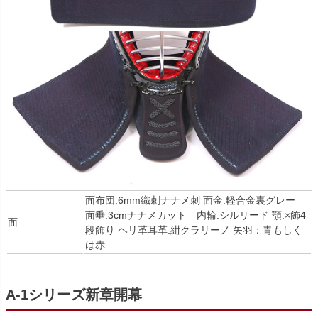
面布団:6mm織刺ナナメ刺 面金:軽合金裏グレー
面垂:3cmナナメカット 内輪:シルリード 顎:×飾4
面
段飾り ヘリ革耳革:紺クラリーノ 矢羽：青もしく
は赤
A-1
シリーズ新章開幕