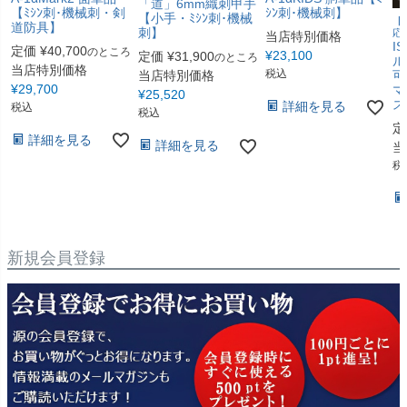
「道」6mm織刺甲手
【ﾐｼﾝ刺･機械刺・剣
ｼﾝ刺･機械刺】
【小手・ﾐｼﾝ刺･機械
【
道防具】
刺】
応
当店特別価格
I
定価
¥
40,700
のところ
¥
23,100
定価
¥
31,900
のところ
ル
当店特別価格
税込
当店特別価格
可
¥
29,700
マ
¥
25,520
ス
詳細を見る
税込
税込
定
詳細を見る
詳細を見る
当
税
新規会員登録