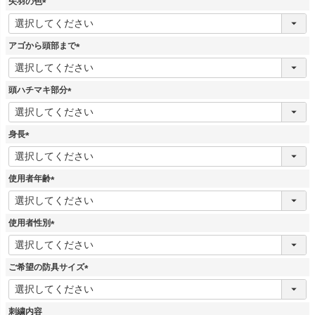
矢羽の色
(
必
須
アゴから頭部まで
)
(
必
須
頭ハチマキ部分
)
(
必
須
身長
)
(
必
須
使用者年齢
)
(
必
須
使用者性別
)
(
必
須
ご希望の防具サイズ
)
(
必
須
刺繍内容