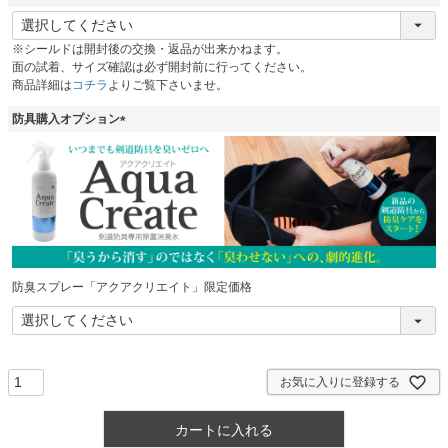
(
必
※シールドは開封後の交換・返品が出来かねます。
須
面の試着、サイズ確認は必ず開封前に行ってください。
)
商品詳細は
コチラ
よりご覧下さいませ。
防具購入オプション
(
必
須
)
防臭スプレー「アクアクリエイト」限定価格
お気に入りに登録する
カートに入れる