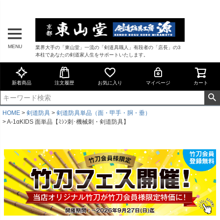
MENU
業界大手の「東山堂」一流の「剣道具職人」有段者の「店長」の3
本柱であなたの剣道家人生をサポートいたします。
新着商品
注文履歴
お気に入り
マイページ
カート
HOME
剣道防具
剣道防具単品（面・甲手・胴・垂）
A-1αKIDS 面単品【ﾐｼﾝ刺･機械刺・剣道防具】