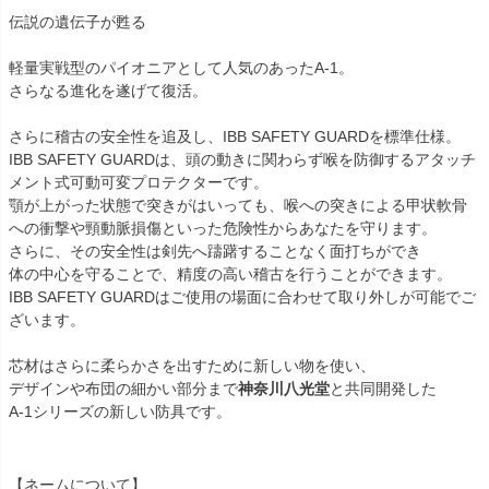
伝説の遺伝子が甦る
軽量実戦型のパイオニアとして人気のあったA-1。
さらなる進化を遂げて復活。
さらに稽古の安全性を追及し、IBB SAFETY GUARDを標準仕様。
IBB SAFETY GUARDは、頭の動きに関わらず喉を防御するアタッチ
メント式可動可変プロテクターです。
顎が上がった状態で突きがはいっても、喉への突きによる甲状軟骨
への衝撃や頸動脈損傷といった危険性からあなたを守ります。
さらに、その安全性は剣先へ躊躇することなく面打ちができ
体の中心を守ることで、精度の高い稽古を行うことができます。
IBB SAFETY GUARDはご使用の場面に合わせて取り外しが可能でご
ざいます。
芯材はさらに柔らかさを出すために新しい物を使い、
デザインや布団の細かい部分まで
神奈川八光堂
と共同開発した
A-1シリーズの新しい防具です。
【ネームについて】