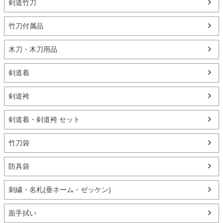
剣道竹刀
竹刀付属品
木刀・木刀用品
剣道着
剣道袴
剣道着・剣道袴 セット
竹刀袋
防具袋
刺繍・名札(垂ネーム・ゼッケン)
面手拭い