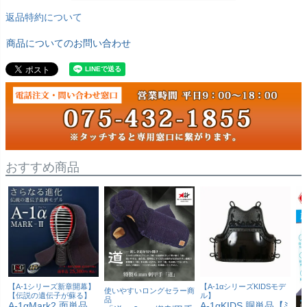
返品特約について
商品についてのお問い合わせ
おすすめ商品
【A-1シリーズ新章開幕】
【A-1αシリーズKIDSモデ
使いやすいロングセラー商
【伝説の遺伝子が蘇る】
ル】
品
A-1αMark2 面単品
A-1αKIDS 胴単品【ﾐ