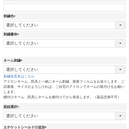
)
刺繍色
(
必
須
刺繍書体
)
(
必
須
)
ネーム刺繍
(
必
刺繍色見本はこちら
須
アイロンネーム…防具と一緒にネーム刺繍、接着フィルムをお送りします。ご
)
試着後、サイズがよろしければ、ご自宅のアイロンでネームの取付けをお願い
します。
縫付けネーム…防具にネームを縫付けてから発送します。（返品交換不可）
面紐選択
(
必
須
エチケットシールドの追加
)