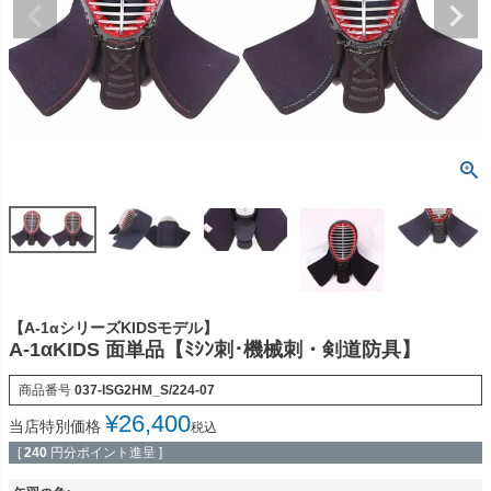
【A-1αシリーズKIDSモデル】
A-1αKIDS 面単品【ﾐｼﾝ刺･機械刺・剣道防具】
商品番号
037-ISG2HM_S/224-07
¥
26,400
当店特別価格
税込
[
240
円分ポイント進呈 ]