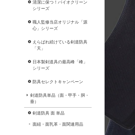
清潔に保つ！バイオクリーン
シリーズ
職人監修当店オリジナル「源
心」シリーズ
えらばれ続けている剣道防具
「天」
日本製剣道具の最高峰「峰」
シリーズ
防具セレクトキャンペーン
剣道防具単品（面・甲手・胴・
垂）
剣道防具 面 単品
面紐・面乳革・面関連用品