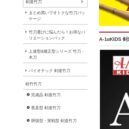
剣道竹刀
まとめ買いでオトクな竹刀パッ
ケージ
竹刀選びに悩んだら！お得なバ
リエーションパック
A-1αKIDS
上達型&矯正型シリーズ 竹刀・
木刀
バイオテック 剣道竹刀
桂竹竹刀
完成品 剣道竹刀
普及型 剣道竹刀
胴張型・実戦型 剣道竹刀