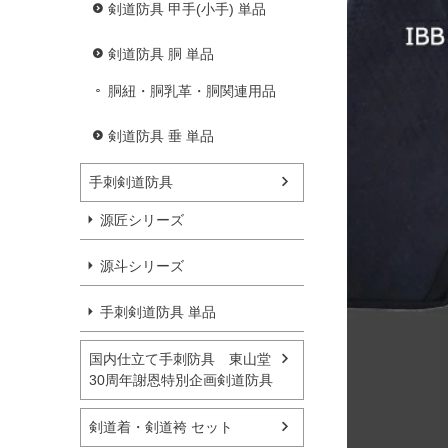
剣道防具 甲手(小手) 単品
剣道防具 胴 単品
胴紐・胴乳革・胴関連用品
剣道防具 垂 単品
手刺剣道防具
源匠シリーズ
源斗シリーズ
手刺剣道防具 単品
国内仕立て手刺防具 東山堂
30周年謝恩特別企画剣道防具
剣道着・剣道袴 セット