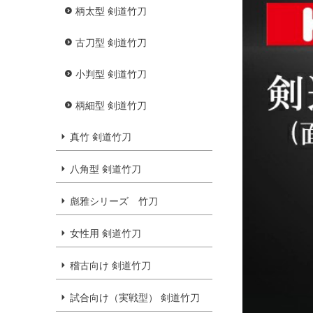
柄太型 剣道竹刀
古刀型 剣道竹刀
小判型 剣道竹刀
柄細型 剣道竹刀
真竹 剣道竹刀
八角型 剣道竹刀
彪雅シリーズ 竹刀
女性用 剣道竹刀
稽古向け 剣道竹刀
試合向け（実戦型） 剣道竹刀