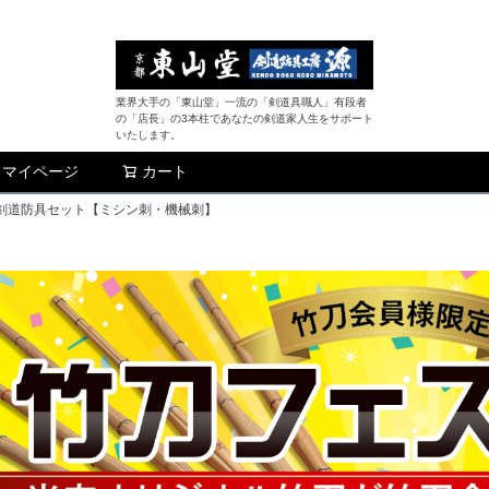
業界大手の「東山堂」一流の「剣道具職人」有段者
の「店長」の3本柱であなたの剣道家人生をサポート
いたします。
マイページ
カート
検索
メ刺 剣道防具セット【ミシン刺・機械刺】