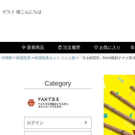
ゲスト 様こんにちは
新着商品
注文履歴
お気に入り
HOME
剣道防具
剣道防具セット ミシン刺
「A-1αKIDS」6mm織刺ナナ
Category
ログイン