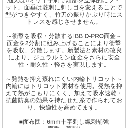
脳天は6ミリ十字刺で頭部を立体的にフィ
ット。面垂は菱刺に刺し目を変えることで
型がつきやすく、竹刀の振りかぶり時にス
トレスを感じさせません。
～衝撃を吸収・分散するIBB D-PRO面金～
面金を2分割に組み上げることにより衝撃
を吸収、分散します。新製法と素材の改良
により、ジュラルミン面金をさらに安全
性・耐久性・軽さを実現します。
～発熱を抑え蒸れにくい内輪トリコット～
内輪にはトリコット素材を使用。発熱を抑
えて熱がこもりにくく、加えて吸水速乾・
抗菌防臭の効果を持たせた糸で作られてお
り、快適性を高めてます。
■面布団：6mm十字刺し織刺補強