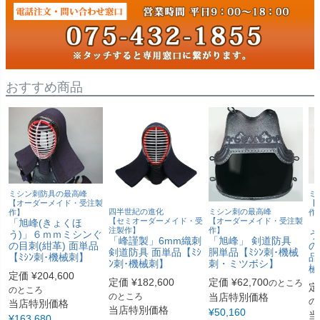
おすすめ商品
ミシン刺防具の最高峰
ミ
【オーダーメイド・受注製
【
四半世紀の進化
ミシン刺の最高峰
作】
作
【セミオーダーメイド・受
【オーダーメイド・受注製
「旭峰(きょくほ
「
注製作】
作】
う)」６ｍｍミシンぐ
う
「峰謹製」6mm織刺
「旭峰」 剣道防具
の目刺(紺革) 面単品
の
剣道防具 面単品【ﾐｼ
胴単品【ﾐｼﾝ刺･機械
【ﾐｼﾝ刺･機械刺】
品
ﾝ刺･機械刺】
刺・ミツボシ】
械
定価
¥
204,600
定価
¥
182,600
定価
¥
62,700
のところ
定
のところ
のところ
当店特別価格
の
当店特別価格
当店特別価格
¥
50,160
当
¥
163,680