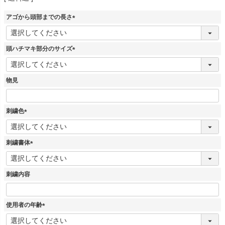
アゴから頭部までの長さ
(
必
須
頭ハチマキ部分のサイズ
)
(
必
須
物見
)
刺繍色
(
必
須
刺繍書体
)
(
必
須
刺繍内容
)
使用者の年齢
(