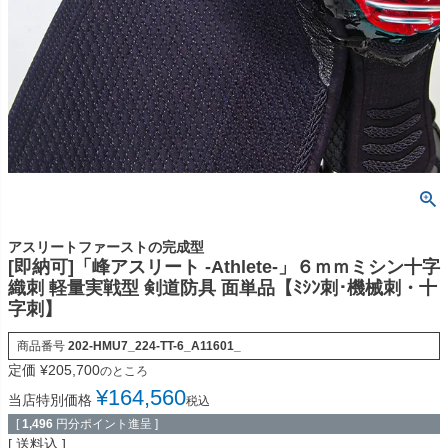
アスリートファーストの完成型
[即納可]「峰アスリート -Athlete-」６ｍｍミシン十字
織刺 軽量実戦型 剣道防具 面単品【ﾐｼﾝ刺･機械刺・十
字刺】
商品番号
202-HMU7_224-TT-6_A11601_
定価
¥
205,700
のところ
¥
164,560
当店特別価格
税込
[
1,496
円分ポイント進呈 ]
送料込