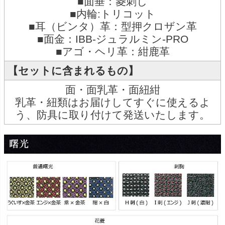
■面垂：菱刺し
■内輪:トリコット
■耳（ビンタ）革：型押クロザン革
■面金：IBB-ジュラルミン-PRO
■アゴ・ヘリ革：紺鹿革
【セットに含まれるもの】
面・面乳革・面紐紺
乳革・紐類はお届けしてすぐに使えるよ
う、防具に取り付けて発送いたします。