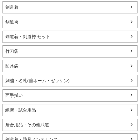
剣道着
剣道袴
剣道着・剣道袴 セット
竹刀袋
防具袋
刺繍・名札(垂ネーム・ゼッケン)
面手拭い
練習・試合用品
居合用品・その他武道
剣道着・防具メンテナンス