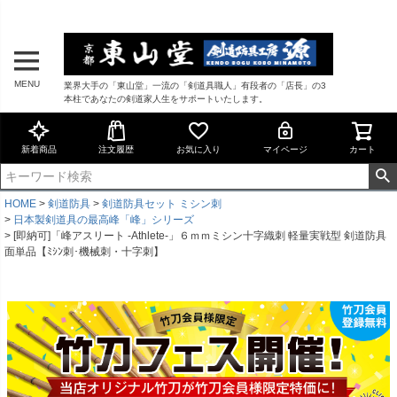
MENU
業界大手の「東山堂」一流の「剣道具職人」有段者の「店長」の3
本柱であなたの剣道家人生をサポートいたします。
新着商品
注文履歴
お気に入り
マイページ
カート
HOME
剣道防具
剣道防具セット ミシン刺
日本製剣道具の最高峰「峰」シリーズ
[即納可]「峰アスリート -Athlete-」６ｍｍミシン十字織刺 軽量実戦型 剣道防具
面単品【ﾐｼﾝ刺･機械刺・十字刺】