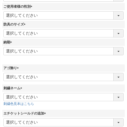
必
須
ご使用者様の性別
)
(
必
須
防具のサイズ
)
(
必
須
納期
)
(
必
須
)
アゴ飾り
(
必
須
刺繍ネーム
)
(
必
刺繍色見本はこちら
須
)
エチケットシールドの追加
(
必