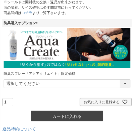
※シールドは開封後の交換・返品が出来かねます。
須
面の試着、サイズ確認は必ず開封前に行ってください。
)
商品詳細は
コチラ
よりご覧下さいませ。
防具購入オプション
(
必
須
)
防臭スプレー「アクアクリエイト」限定価格
お気に入りに登録する
カートに入れる
返品特約について