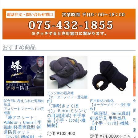
おすすめ商品
ミシン刺の最高峰
【オーダーメイド・受注製
試合用に考えられた究極の
四半世紀の進化
全
作】
防具
【オーダーメイド・受注製
【
「旭峰(きょくほ
アスリートファーストの完
作】
商
う)」６ｍｍミシンぐ
成型
「峰謹製」6mm織刺
「
の目刺(紺革) 甲手単
「峰アスリート -
剣道防具 甲手単品
型
品【小手・ﾐｼﾝ刺･機
Athlete-」6mm十字
【小手・ﾐｼﾝ刺･機械
【
械刺】
織刺 軽量実戦型 剣
刺】
刺
道防具セット
定価
¥
103,400
定価
¥
74,800
のところ
【ﾐｼﾝ刺･機械刺・十
当