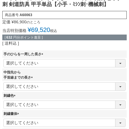
刺 剣道防具 甲手単品【小手・ﾐｼﾝ刺･機械刺】
商品番号
A60063
定価
¥
86,900
のところ
¥
69,520
当店特別価格
税込
[
632
円分ポイント進呈 ]
送料込
手のひらを一周した長さ
(
必
須
中指先から
)
手首線までの長さ
(
必
須
刺繍色
)
(
必
須
刺繍書体
)
(
必