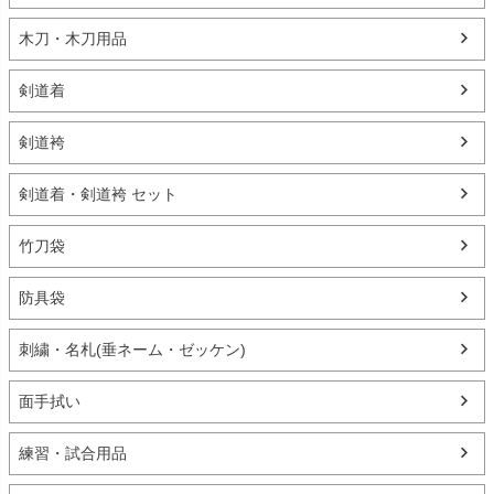
木刀・木刀用品
剣道着
剣道袴
剣道着・剣道袴 セット
竹刀袋
防具袋
刺繍・名札(垂ネーム・ゼッケン)
面手拭い
練習・試合用品