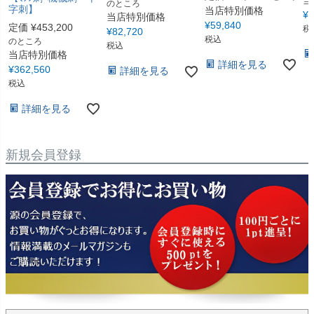
のところ
字刺】
当店特別価格
¥
3
当店特別価格
¥
59,840
定価
¥
453,200
税
¥
82,720
税込
のところ
税込
当店特別価格
詳細を見る
¥
362,560
詳細を見る
税込
詳細を見る
新規会員登録