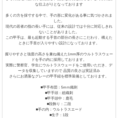
な仕上がりとなっております
多くの方を採寸する中で、手の形に変化がある事に気づかされま
した。
現代の若者の指の長い手には、従来の設計では十分に対応しきれ
ないことがありました。
この甲手は、最も起動する手首の部分の長さにこだわり、構えた
ときに手首が入りやすい設計になっております。
握りやすさと強度の高さを兼ね備えた1mm厚のウルトラスウェー
ドを手の内に採用しております。
実際に警察官、学生にウルトラスウェードをご使用いただき、デ
ータを収集していますので 品質の良さは実証済み
さらにお洒落なグレーの甲手紐を標準装備としております。
■甲手布団：5mｍ織刺
■甲手頭：総織刺
■甲手頭中：鹿毛
■段飾り：二段
■手の内：ウルトラスエード
■生子：1段