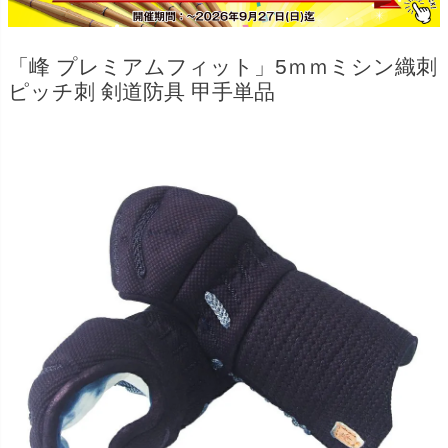
「峰 プレミアムフィット」5ｍｍミシン織刺
ピッチ刺 剣道防具 甲手単品