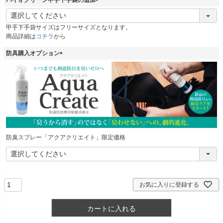
バイオクリーン甲手下手袋の追加
(
必
甲手下手袋サイズはフリーサイズとなります。
須
商品詳細は
コチラ
から
)
防具購入オプション
(
必
須
)
防臭スプレー「アクアクリエイト」限定価格
お気に入りに登録する
カートに入れる