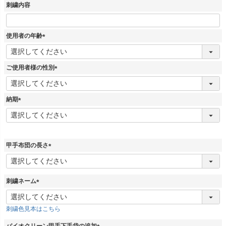
須
刺繍内容
)
使用者の年齢
(
必
須
ご使用者様の性別
)
(
必
須
納期
)
(
必
須
)
甲手布団の長さ
(
必
須
刺繍ネーム
)
(
必
刺繍色見本はこちら
須
)