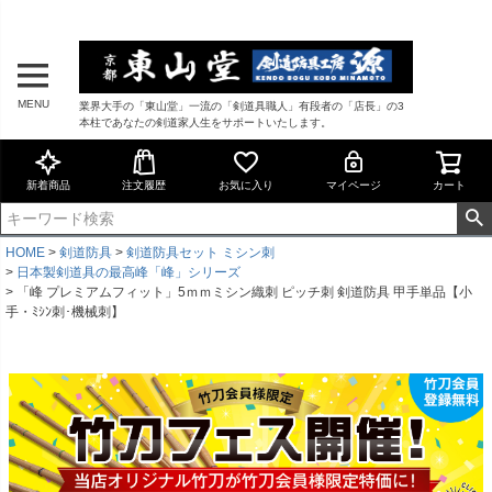
MENU
業界大手の「東山堂」一流の「剣道具職人」有段者の「店長」の3
本柱であなたの剣道家人生をサポートいたします。
新着商品
注文履歴
お気に入り
マイページ
カート
HOME
剣道防具
剣道防具セット ミシン刺
日本製剣道具の最高峰「峰」シリーズ
「峰 プレミアムフィット」5ｍｍミシン織刺 ピッチ刺 剣道防具 甲手単品【小
手・ﾐｼﾝ刺･機械刺】