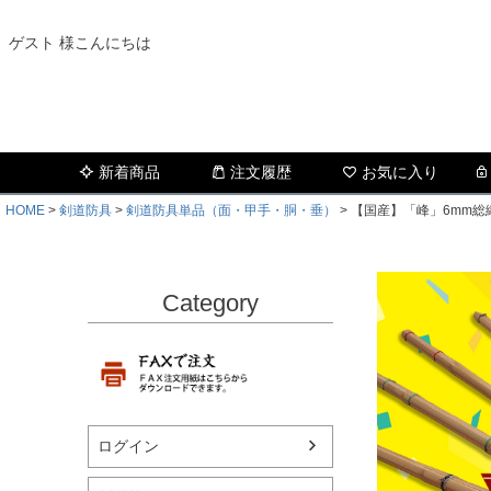
ゲスト 様こんにちは
新着商品
注文履歴
お気に入り
HOME
剣道防具
剣道防具単品（面・甲手・胴・垂）
【国産】「峰」6mm総
Category
ログイン