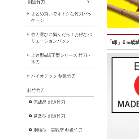
剣道竹刀
まとめ買いでオトクな竹刀パッ
ケージ
竹刀選びに悩んだら！お得なバ
リエーションパック
「峰」6㎜総
上達型&矯正型シリーズ 竹刀・
木刀
バイオテック 剣道竹刀
桂竹竹刀
完成品 剣道竹刀
普及型 剣道竹刀
胴張型・実戦型 剣道竹刀