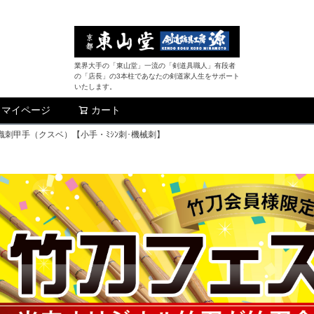
業界大手の「東山堂」一流の「剣道具職人」有段者
の「店長」の3本柱であなたの剣道家人生をサポート
いたします。
マイページ
カート
検索
織刺甲手（クスベ）【小手・ﾐｼﾝ刺･機械刺】