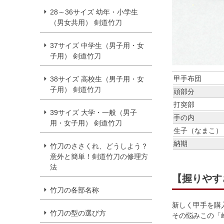
28～36サイズ 幼年・小学生
（男女共用） 剣道竹刀
37サイズ 中学生（男子用・女
子用） 剣道竹刀
甲手布団
38サイズ 高校生（男子用・女
子用） 剣道竹刀
頭部分
打突部
39サイズ 大学・一般（男子
手の内
用・女子用） 剣道竹刀
生子（なまこ）
納期
竹刀のささくれ、どうしよう？
意外と簡単！剣道竹刀の修理方
法
【握りやす
竹刀の各部名称
新しく甲手を購
竹刀の型の選び方
その悩みこの「