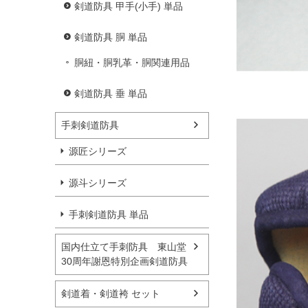
剣道防具 甲手(小手) 単品
剣道防具 胴 単品
胴紐・胴乳革・胴関連用品
剣道防具 垂 単品
手刺剣道防具
源匠シリーズ
源斗シリーズ
手刺剣道防具 単品
国内仕立て手刺防具 東山堂
30周年謝恩特別企画剣道防具
剣道着・剣道袴 セット