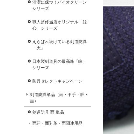
清潔に保つ！バイオクリーン
シリーズ
職人監修当店オリジナル「源
心」シリーズ
えらばれ続けている剣道防具
「天」
日本製剣道具の最高峰「峰」
シリーズ
防具セレクトキャンペーン
剣道防具単品（面・甲手・胴・
垂）
剣道防具 面 単品
面紐・面乳革・面関連用品