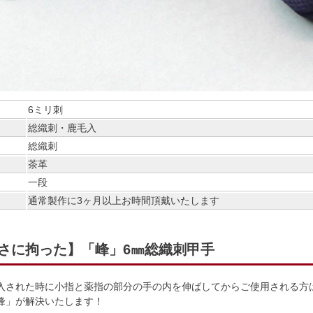
6ミリ刺
総織刺・鹿毛入
総織刺
茶革
一段
通常製作に3ヶ月以上お時間頂戴いたします
さに拘った】「峰」6㎜総織刺甲手
入された時に小指と薬指の部分の手の内を伸ばしてからご使用される方
峰」が解決いたします！