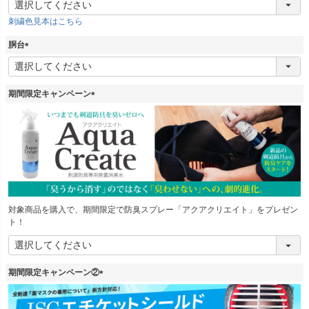
必
刺繍色見本はこちら
須
)
胴台
(
必
須
期間限定キャンペーン
)
(
必
須
)
対象商品を購入で、期間限定で防臭スプレー「アクアクリエイト」をプレゼン
ト！
期間限定キャンペーン②
(
必