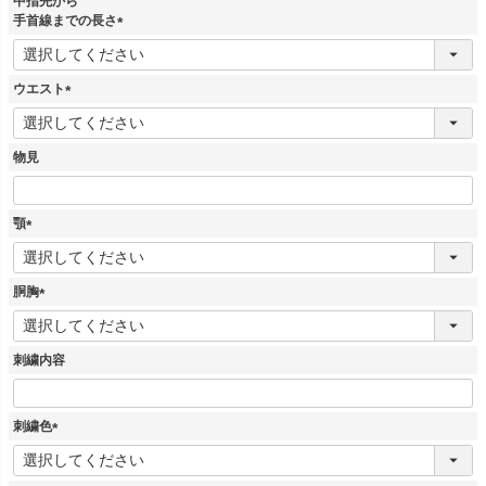
中指先から
)
手首線までの長さ
(
必
須
ウエスト
)
(
必
須
物見
)
顎
(
必
須
胴胸
)
(
必
須
刺繍内容
)
刺繍色
(
必