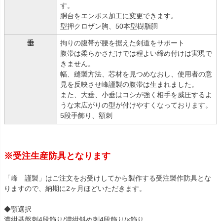
す。
胴台をエンボス加工に変更できます。
型押クロザン胸、50本型樹脂胴
垂
拘りの腹帯が腰を据えた剣道をサポート
腹帯は柔らかさだけでは程よい締め付けは実現で
きません。
幅、縫製方法、芯材を見つめなおし、使用者の意
見を反映させ峰謹製の腹帯は生まれました。
また、大垂、小垂はコシが強く相手を威圧するよ
うな末広がりの型が付けやすくなっております。
5段手飾り、額刺
※受注生産防具となります
「峰 謹製」はご注文をお受けしてから製作する受注製作防具とな
りますので、納期に2ヶ月ほどいただきます。
◆顎選択
濃紺碁盤刺4段飾り/濃紺斜め刺4段飾り/×飾り