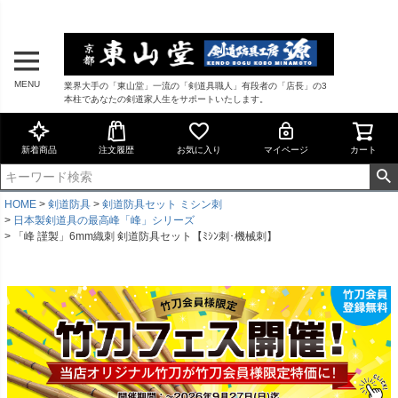
MENU
業界大手の「東山堂」一流の「剣道具職人」有段者の「店長」の3
本柱であなたの剣道家人生をサポートいたします。
新着商品
注文履歴
お気に入り
マイページ
カート
HOME
剣道防具
剣道防具セット ミシン刺
日本製剣道具の最高峰「峰」シリーズ
「峰 謹製」6mm織刺 剣道防具セット【ﾐｼﾝ刺･機械刺】