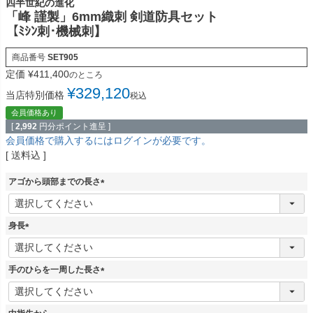
四半世紀の進化
「峰 謹製」6mm織刺 剣道防具セット
【ﾐｼﾝ刺･機械刺】
商品番号
SET905
定価
¥
411,400
のところ
¥
329,120
当店特別価格
税込
会員価格あり
[
2,992
円分ポイント進呈 ]
会員価格で購入するにはログインが必要です。
送料込
アゴから頭部までの長さ
(
必
須
身長
)
(
必
須
手のひらを一周した長さ
)
(
必
須