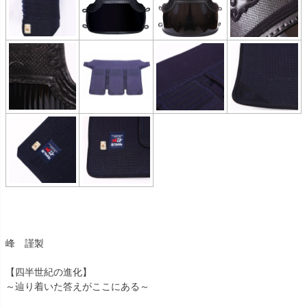
峰 謹製
【四半世紀の進化】
～辿り着いた答えがここにある～