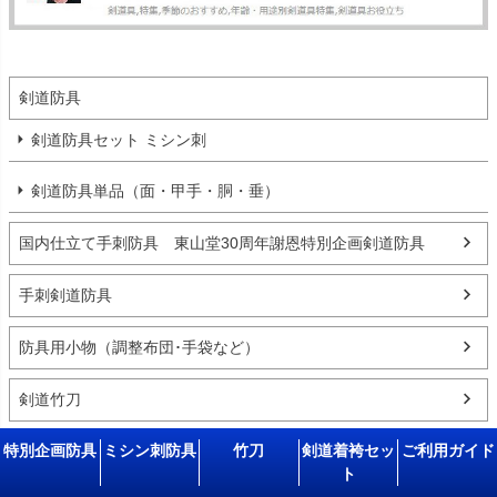
剣道防具
剣道防具セット ミシン刺
剣道防具単品（面・甲手・胴・垂）
国内仕立て手刺防具 東山堂30周年謝恩特別企画剣道防具
手刺剣道防具
防具用小物（調整布団･手袋など）
剣道竹刀
特別企画防具
ミシン刺防具
竹刀
剣道着袴セッ
ご利用ガイド
竹刀付属品
ト