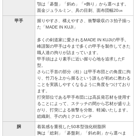
顎は「碁盤」「斜め」「×飾り」から選べます。
面金ジュラルミン、具の目刺、面布団幅20㎝
甲手
握りやすさ、構えやすさ、衝撃吸収の３拍子揃っ
た「MADE IN KUJI」
多くの剣道家に愛されるMADE IN KUJIの甲手。
峰謹製の甲手は今まで多くの甲手を製作してきた
職人達の拘りが詰まっています。
甲手頭はより素手に近い握り心地を追求したF
型。
さらに手首の部分（柱）は甲手布団との角度に拘
り、竹刀を上から握るという誰もが初めに教わる
ことを実践しやすくなるように角度をつけており
ます。
打突部位である甲手布団には高反発芯材を使用す
ることによって、ステッチの間から芯材が盛り上
がり、打突による衝撃を分散、軽減いたします。
総織刺、手の内ミクロパンチ
胴
着装感を重視した50本型強化樹脂胴
胸は「総刺」「碁盤刺」「斜め刺」から選べま