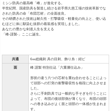
ミシン防具の最高峰「峰」が進化する。
半世紀間、国産防具を製造し続ける岩手県久慈工場の技術革新でな
された防具の命「布団芯材」の全面改良。
その研鑽された技術は耐久性・打撃吸収・軽量化の向上と、使い込
むほどに体に馴染む抜群の着装感を実現しました。
あなたの豊かな剣道人生を支える
「峰-謹製-」ここに誕生。
共通
6㎜総織刺 具の目刺、飾り糸：紺ピ
面
峰 謹製 特別仕込「六重層仕込み」
形状の違う六つの芯材を重ね合わせることによっ
て頭部への打突の衝撃吸収性を格段に向上させま
した。
さらに手刺防具では一般的な手そぎを行うことに
よって、布団の後頭部側が薄くなり、布団の頭部
への巻き込みがよく面と頭部の一体感が生まれま
す。