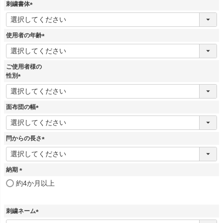
須
刺繍書体
)
(
必
須
使用者の年齢
)
(
必
須
ご使用者様の
)
性別
(
必
須
面布団の幅
)
(
必
須
閂からの長さ
)
(
必
須
納期
)
(
約4か月以上
必
須
)
刺繍ネーム
(