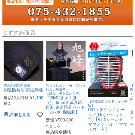
おすすめ商品
防具刺繍の新提案
忘れられない一番、忘れら
【
剣道防具用 家紋刺繍
れない剣道具。
B
心踊る一瞬を支えます。
リ
当店特別価格
¥
1,100
「旭峰(きょくほ
白
【剣道連盟ガイドライン対
う)」6mm紺革具の
税込
ト
応】
目刺 剣道防具セット
ISGエチケットシー
【ﾐｼﾝ刺･機械刺】
定
詳細を見る
ルド(ゆうパケット
当
可)【剣道シールド
定価
¥
503,800
マウスシールド マウ
税
のところ
スガード】
当店特別価格