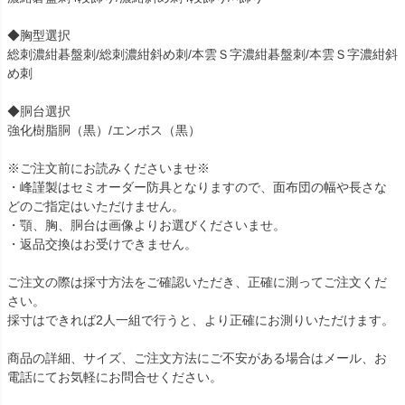
◆胸型選択
総刺濃紺碁盤刺/総刺濃紺斜め刺/本雲Ｓ字濃紺碁盤刺/本雲Ｓ字濃紺斜
め刺
◆胴台選択
強化樹脂胴（黒）/エンボス（黒）
※ご注文前にお読みくださいませ※
・峰謹製はセミオーダー防具となりますので、面布団の幅や長さな
どのご指定はいただけません。
・顎、胸、胴台は画像よりお選びくださいませ。
・返品交換はお受けできません。
ご注文の際は採寸方法をご確認いただき、正確に測ってご注文くだ
さい。
採寸はできれば2人一組で行うと、より正確にお測りいただけます。
商品の詳細、サイズ、ご注文方法にご不安がある場合はメール、お
電話にてお気軽にお問合せください。