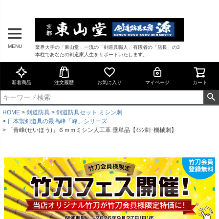
MENU
業界大手の「東山堂」一流の「剣道具職人」有段者の「店長」の3
本柱であなたの剣道家人生をサポートいたします。
新着商品
注文履歴
お気に入り
マイページ
カート
HOME
剣道防具
剣道防具セット ミシン刺
日本製剣道具の最高峰「峰」シリーズ
「青峰(せいほう)」６ｍｍミシン人工革 垂単品【ﾐｼﾝ刺･機械刺】