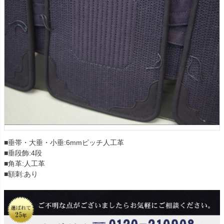
■垂帯・大垂・小垂:6mmピッチ人工革
■垂段飾:4段
■角革:人工革
■額刺:あり