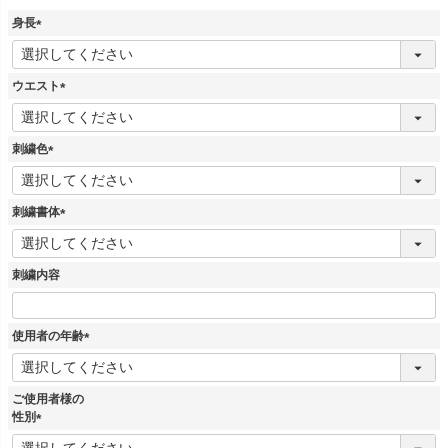
身長
(
必
須
ウエスト
)
(
必
須
刺繍色
)
(
必
須
刺繍書体
)
(
必
須
刺繍内容
)
使用者の年齢
(
必
須
ご使用者様の
)
性別
(