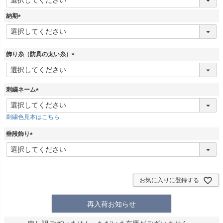
必
須
納期
)
(
必
須
)
飾り糸（防具の太い糸）
(
必
須
刺繍ネーム
)
(
必
刺繍色見本はこちら
須
)
垂段飾り
(
必
須
)
お気に入りに登録する
再入荷お知らせ