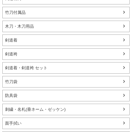
竹刀付属品
木刀・木刀用品
剣道着
剣道袴
剣道着・剣道袴 セット
竹刀袋
防具袋
刺繍・名札(垂ネーム・ゼッケン)
面手拭い