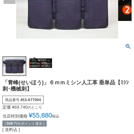
「青峰(せいほう)」６ｍｍミシン人工革 垂単品【ﾐｼﾝ
刺･機械刺】
商品番号
453-A77004
定価
¥
69,740
のところ
¥
55,880
当店特別価格
税込
[
508
円分ポイント進呈 ]
送料込