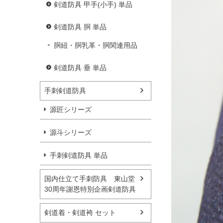
剣道防具 甲手(小手) 単品
剣道防具 胴 単品
胴紐・胴乳革・胴関連用品
剣道防具 垂 単品
手刺剣道防具
源匠シリーズ
源斗シリーズ
手刺剣道防具 単品
国内仕立て手刺防具 東山堂
30周年謝恩特別企画剣道防具
剣道着・剣道袴 セット