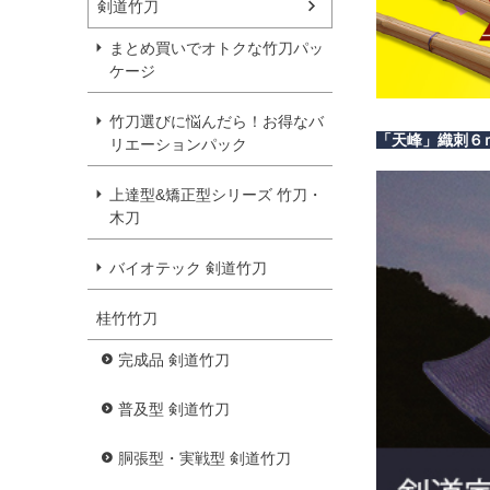
剣道竹刀
まとめ買いでオトクな竹刀パッ
ケージ
竹刀選びに悩んだら！お得なバ
「天峰」織刺６
リエーションパック
上達型&矯正型シリーズ 竹刀・
木刀
バイオテック 剣道竹刀
桂竹竹刀
完成品 剣道竹刀
普及型 剣道竹刀
胴張型・実戦型 剣道竹刀