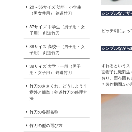
28～36サイズ 幼年・小学生
（男女共用） 剣道竹刀
シンプルなデザ
37サイズ 中学生（男子用・女
ピッチ刺によっ
子用） 剣道竹刀
38サイズ 高校生（男子用・女
シンプルながら
子用） 剣道竹刀
ずれるというス
39サイズ 大学・一般（男子
面帽子に織刺生
用・女子用） 剣道竹刀
おり、面布団も
＊製作期間:3か
竹刀のささくれ、どうしよう？
意外と簡単！剣道竹刀の修理方
法
竹刀の各部名称
竹刀の型の選び方