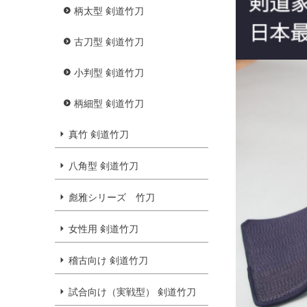
柄太型 剣道竹刀
古刀型 剣道竹刀
小判型 剣道竹刀
柄細型 剣道竹刀
真竹 剣道竹刀
八角型 剣道竹刀
彪雅シリーズ 竹刀
女性用 剣道竹刀
稽古向け 剣道竹刀
試合向け（実戦型） 剣道竹刀