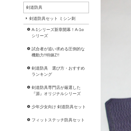
剣道防具
剣道防具セット ミシン刺
A-1シリーズ新章開幕！A-1α
シリーズ
試合者が追い求める圧倒的な
機動力!!特錬Z!!
剣道防具 選び方・おすすめ
ランキング
剣道防具専門店が厳選した
『源』オリジナルシリーズ
少年少女向け 剣道防具セット
フィットステッチ防具セット