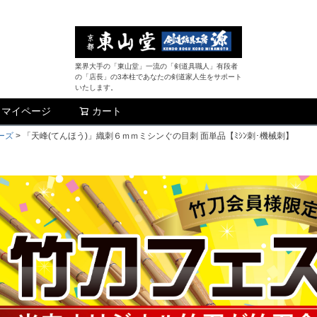
業界大手の「東山堂」一流の「剣道具職人」有段者
の「店長」の3本柱であなたの剣道家人生をサポート
いたします。
マイページ
カート
検索
ーズ
「天峰(てんほう)」織刺６ｍｍミシンぐの目刺 面単品【ﾐｼﾝ刺･機械刺】