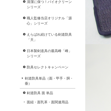
清潔に保つ！バイオクリーン
シリーズ
職人監修当店オリジナル「源
心」シリーズ
えらばれ続けている剣道防具
「天」
日本製剣道具の最高峰「峰」
シリーズ
防具セレクトキャンペーン
剣道防具単品（面・甲手・胴・
垂）
剣道防具 面 単品
面紐・面乳革・面関連用品