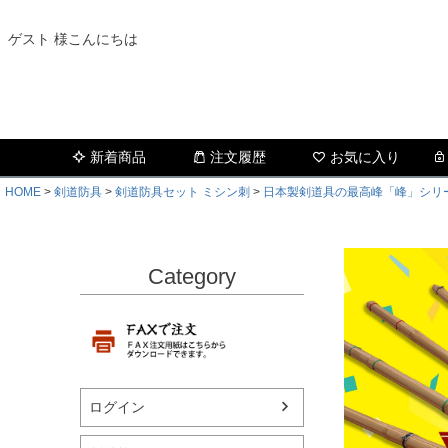
ゲスト 様こんにちは
新着商品
注文履歴
お気に入り
HOME
剣道防具
剣道防具セット ミシン刺
日本製剣道具の最高峰「峰」シリ
Category
ログイン