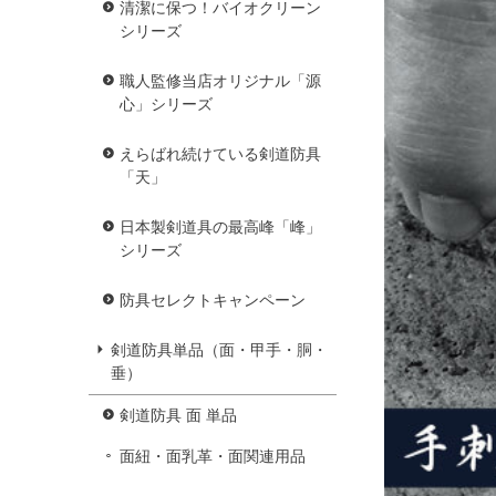
清潔に保つ！バイオクリーン
シリーズ
職人監修当店オリジナル「源
心」シリーズ
えらばれ続けている剣道防具
「天」
日本製剣道具の最高峰「峰」
シリーズ
防具セレクトキャンペーン
剣道防具単品（面・甲手・胴・
垂）
剣道防具 面 単品
面紐・面乳革・面関連用品