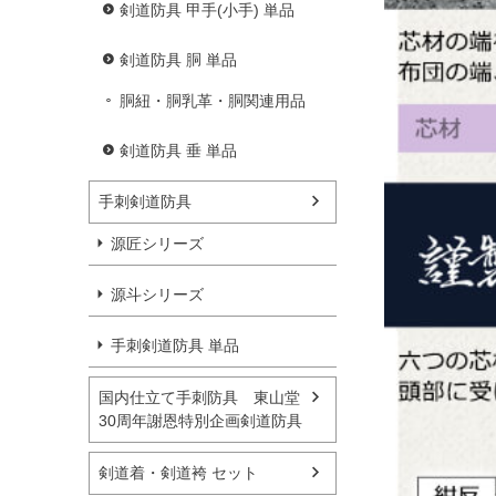
剣道防具 甲手(小手) 単品
剣道防具 胴 単品
胴紐・胴乳革・胴関連用品
剣道防具 垂 単品
手刺剣道防具
源匠シリーズ
源斗シリーズ
手刺剣道防具 単品
国内仕立て手刺防具 東山堂
30周年謝恩特別企画剣道防具
剣道着・剣道袴 セット