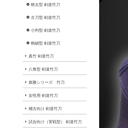
柄太型 剣道竹刀
古刀型 剣道竹刀
小判型 剣道竹刀
柄細型 剣道竹刀
真竹 剣道竹刀
八角型 剣道竹刀
彪雅シリーズ 竹刀
女性用 剣道竹刀
稽古向け 剣道竹刀
試合向け（実戦型） 剣道竹刀