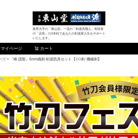
業界大手の「東山堂」一流の「剣道具職人」有段者
の「店長」の3本柱であなたの剣道家人生をサポート
いたします。
マイページ
カート
検索
ーズ
「峰 謹製」6mm織刺 剣道防具セット【ﾐｼﾝ刺･機械刺】