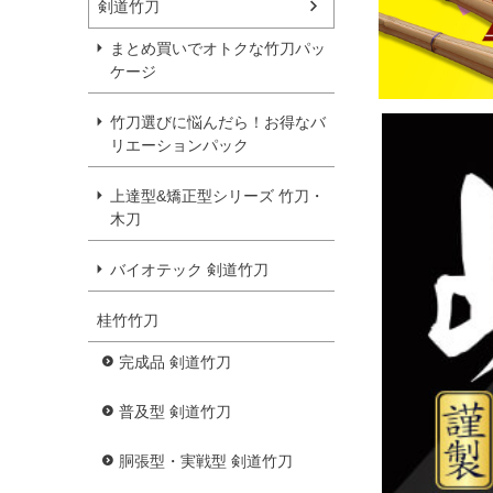
剣道竹刀
まとめ買いでオトクな竹刀パッ
ケージ
竹刀選びに悩んだら！お得なバ
リエーションパック
上達型&矯正型シリーズ 竹刀・
木刀
バイオテック 剣道竹刀
桂竹竹刀
完成品 剣道竹刀
普及型 剣道竹刀
胴張型・実戦型 剣道竹刀