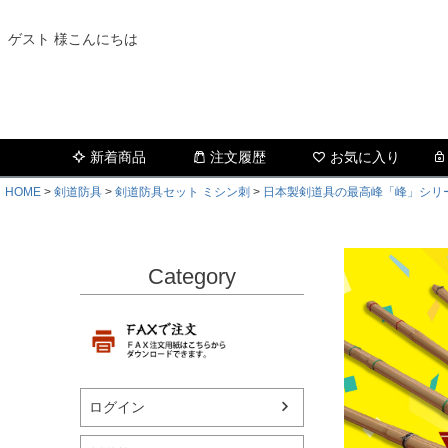
ゲスト 様こんにちは
新着商品
注文履歴
お気に入り
HOME
剣道防具
剣道防具セット ミシン刺
日本製剣道具の最高峰「峰」シリ
Category
ログイン