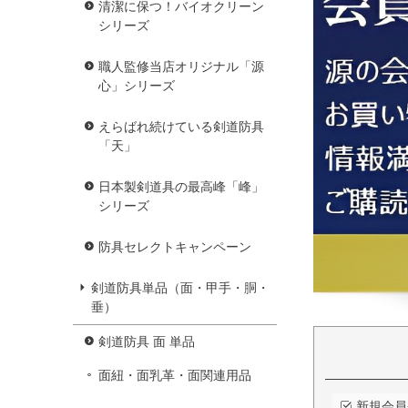
清潔に保つ！バイオクリーン
シリーズ
職人監修当店オリジナル「源
心」シリーズ
えらばれ続けている剣道防具
「天」
日本製剣道具の最高峰「峰」
シリーズ
防具セレクトキャンペーン
剣道防具単品（面・甲手・胴・
垂）
剣道防具 面 単品
面紐・面乳革・面関連用品
新規会員登