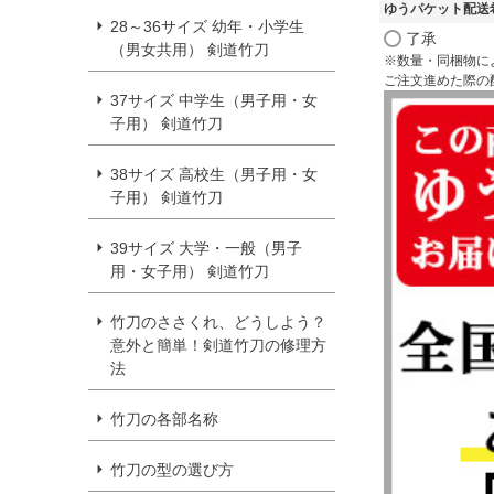
ゆうパケット配送
28～36サイズ 幼年・小学生
了承
（男女共用） 剣道竹刀
※数量・同梱物に
ご注文進めた際の
37サイズ 中学生（男子用・女
子用） 剣道竹刀
38サイズ 高校生（男子用・女
子用） 剣道竹刀
39サイズ 大学・一般（男子
用・女子用） 剣道竹刀
竹刀のささくれ、どうしよう？
意外と簡単！剣道竹刀の修理方
法
竹刀の各部名称
竹刀の型の選び方