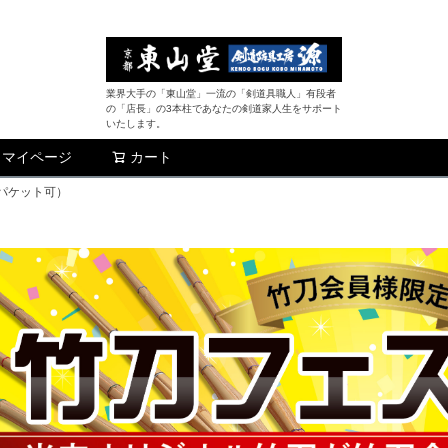
業界大手の「東山堂」一流の「剣道具職人」有段者
の「店長」の3本柱であなたの剣道家人生をサポート
いたします。
マイページ
カート
検索
うパケット可）