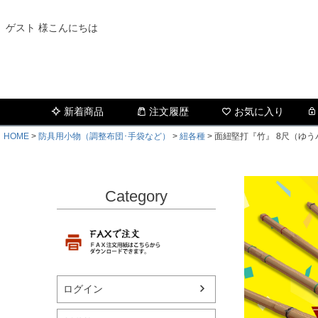
ゲスト 様こんにちは
新着商品
注文履歴
お気に入り
HOME
防具用小物（調整布団･手袋など）
紐各種
面紐堅打『竹』 8尺（ゆ
Category
ログイン