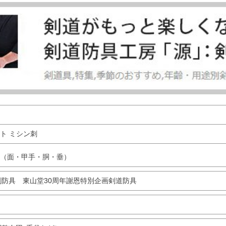
ト ミシン刺
（面・甲手・胴・垂）
防具 東山堂30周年謝恩特別企画剣道防具