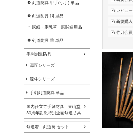
剣道防具 甲手(小手) 単品
レビュー
剣道防具 胴 単品
新規購入
胴紐・胴乳革・胴関連用品
竹刀会員
剣道防具 垂 単品
手刺剣道防具
源匠シリーズ
源斗シリーズ
手刺剣道防具 単品
国内仕立て手刺防具 東山堂
30周年謝恩特別企画剣道防具
剣道着・剣道袴 セット