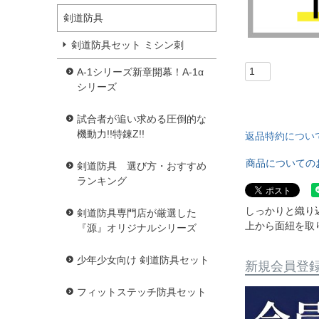
剣道防具
剣道防具セット ミシン刺
A-1シリーズ新章開幕！A-1α
シリーズ
試合者が追い求める圧倒的な
機動力!!特錬Z!!
返品特約につい
商品についての
剣道防具 選び方・おすすめ
ランキング
しっかりと織り
剣道防具専門店が厳選した
上から面紐を取
『源』オリジナルシリーズ
少年少女向け 剣道防具セット
新規会員登
フィットステッチ防具セット