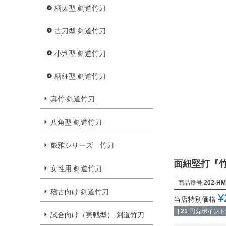
柄太型 剣道竹刀
古刀型 剣道竹刀
小判型 剣道竹刀
柄細型 剣道竹刀
真竹 剣道竹刀
八角型 剣道竹刀
彪雅シリーズ 竹刀
面紐堅打『竹
女性用 剣道竹刀
商品番号
202-HM
稽古向け 剣道竹刀
¥
当店特別価格
[
21
円分ポイント進
試合向け（実戦型） 剣道竹刀