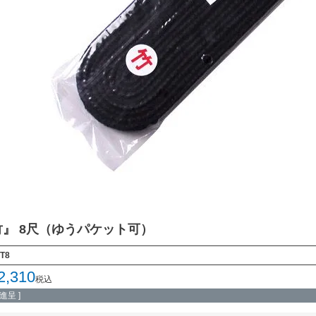
』 8尺（ゆうパケット可）
T8
2,310
税込
呈 ]