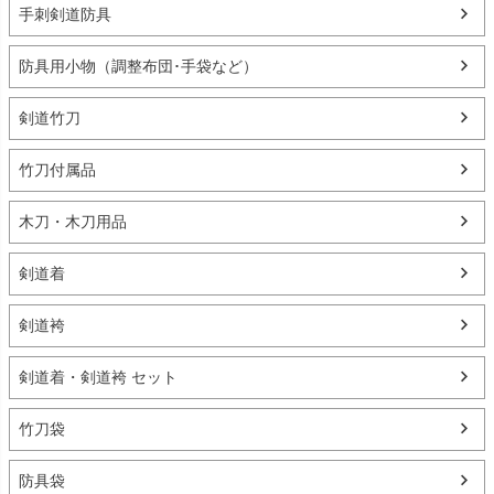
手刺剣道防具
防具用小物（調整布団･手袋など）
剣道竹刀
竹刀付属品
木刀・木刀用品
剣道着
剣道袴
剣道着・剣道袴 セット
竹刀袋
防具袋