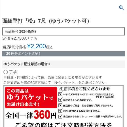
面紐堅打『松』7尺（ゆうパケット可）
商品番号
202-HMM7
定価
¥
2,750
のところ
¥
2,200
当店特別価格
税込
[
20
円分ポイント進呈 ]
ゆうパケット配送希望の場合
(
了承
必
※数量・同梱物によって佐川急便に変更となる場合がございます
須
ご注文進めた際の配送方法にて「ゆうパケット」をご選択ください
)