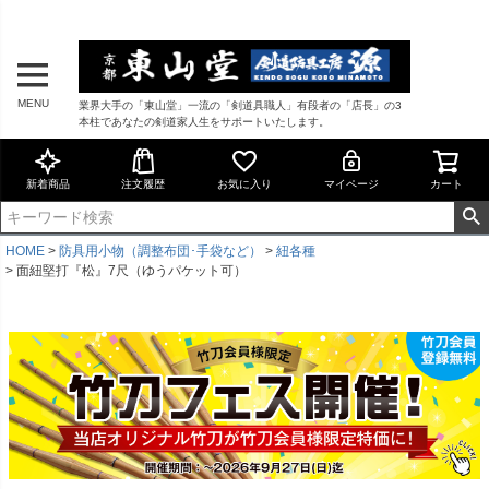
MENU
業界大手の「東山堂」一流の「剣道具職人」有段者の「店長」の3
本柱であなたの剣道家人生をサポートいたします。
新着商品
注文履歴
お気に入り
マイページ
カート
HOME
防具用小物（調整布団･手袋など）
紐各種
面紐堅打『松』7尺（ゆうパケット可）