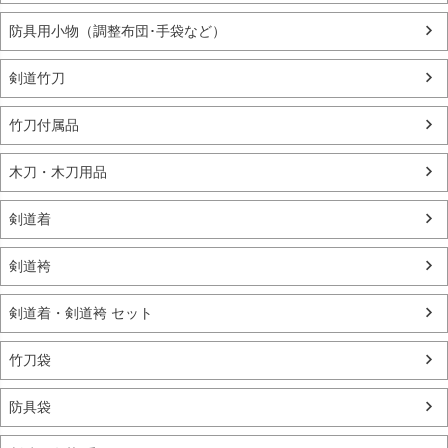
防具用小物（調整布団･手袋など）
剣道竹刀
竹刀付属品
木刀・木刀用品
剣道着
剣道袴
剣道着・剣道袴 セット
竹刀袋
防具袋