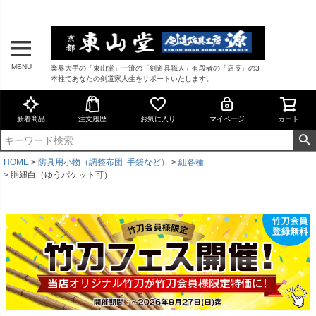
MENU
業界大手の「東山堂」一流の「剣道具職人」有段者の「店長」の3
本柱であなたの剣道家人生をサポートいたします。
新着商品
注文履歴
お気に入り
マイページ
カート
HOME
防具用小物（調整布団･手袋など）
紐各種
胴紐白（ゆうパケット可）