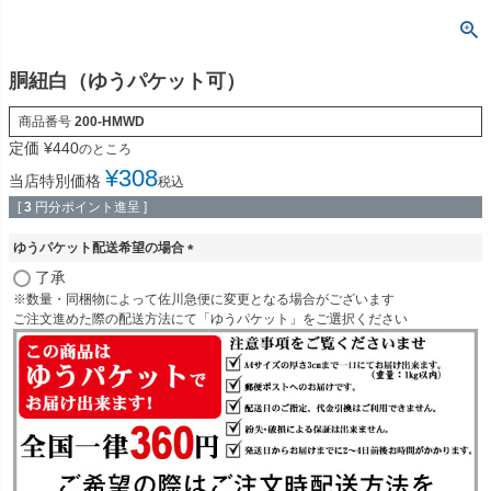
胴紐白（ゆうパケット可）
商品番号
200-HMWD
定価
¥
440
のところ
¥
308
当店特別価格
税込
[
3
円分ポイント進呈 ]
ゆうパケット配送希望の場合
(
了承
必
※数量・同梱物によって佐川急便に変更となる場合がございます
須
ご注文進めた際の配送方法にて「ゆうパケット」をご選択ください
)