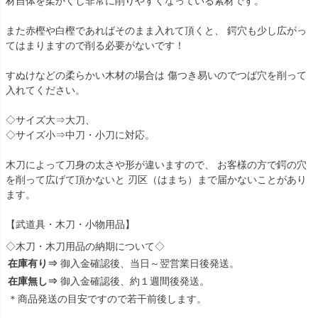
材自体を柔かくし非常に削りやすくなっている素材です。
また赤樫や白樫であればそのまま入れて頂くと、 鍔穴も少し広がっ
てはまりますので削る必要がないです！
すぬけなどの柔らかい木材の場合は 傷つき易いのでつば穴を削って
入れてください。
◇サイズ大⇒大刀、
◇サイズ小⇒中刀・小刀に対応。
木刀によって刀身の太さや形が違いますので、 お客様の方で鍔の穴
を削って広げて頂かないと 刃区（はまち）まで届かないことがあり
ます。
【武道具・木刀・小物用品】
◇木刀・木刀用品の納期について◇
在庫有り⇒
御入金確認後、当日～翌営業日後発送。
在庫無し⇒
御入金確認後、約１週間後発送。
＊商品発送の目安ですので若干前後します。