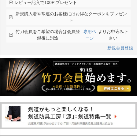
レビュー記入で100Ptプレゼント
新規購入者や常連のお客様にはお得なクーポンをプレゼン
ト
竹刀会員をご希望の場合は会員登
専用ペ
よりお申込み下
録後に別途
ージ
さい
新規会員登録