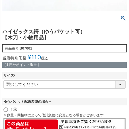
ハイゼックス鍔（ゆうパケット可）
【木刀・小物用品】
商品番号
B07001
¥
110
当店特別価格
税込
[
1
円分ポイント進呈 ]
サイズ
(
必
須
)
ゆうパケット配送希望の場合
(
了承
必
※数量・同梱物によって佐川急便に変更となる場合がございます
須
)