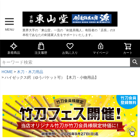
MENU
業界大手の「東山堂」一流の「剣道具職人」有段者の「店長」の3
本柱であなたの剣道家人生をサポートいたします。
新着商品
注文履歴
お気に入り
マイページ
カート
HOME
木刀・木刀用品
ハイゼックス鍔（ゆうパケット可）【木刀・小物用品】