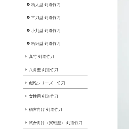
柄太型 剣道竹刀
古刀型 剣道竹刀
小判型 剣道竹刀
柄細型 剣道竹刀
真竹 剣道竹刀
八角型 剣道竹刀
彪雅シリーズ 竹刀
女性用 剣道竹刀
稽古向け 剣道竹刀
試合向け（実戦型） 剣道竹刀