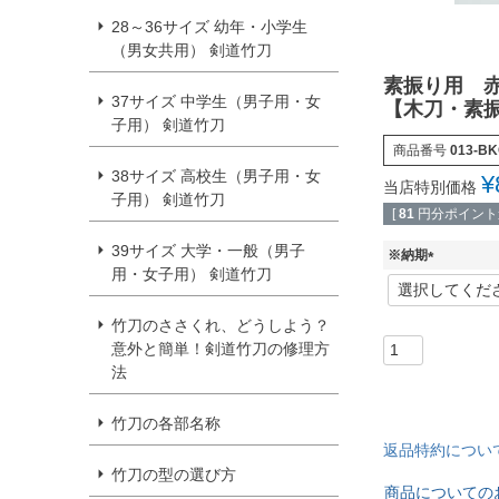
28～36サイズ 幼年・小学生
（男女共用） 剣道竹刀
素振り用 赤樫
37サイズ 中学生（男子用・女
【木刀・素
子用） 剣道竹刀
商品番号
013-B
38サイズ 高校生（男子用・女
¥
当店特別価格
子用） 剣道竹刀
[
81
円分ポイント進
39サイズ 大学・一般（男子
※納期
用・女子用） 剣道竹刀
(
必
須
竹刀のささくれ、どうしよう？
)
意外と簡単！剣道竹刀の修理方
法
竹刀の各部名称
返品特約につい
竹刀の型の選び方
商品についての