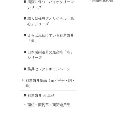
＊商品発送の目
清潔に保つ！バイオクリーン
シリーズ
職人監修当店オリジナル「源
心」シリーズ
えらばれ続けている剣道防具
「天」
日本製剣道具の最高峰「峰」
シリーズ
防具セレクトキャンペーン
剣道防具単品（面・甲手・胴・
垂）
剣道防具 面 単品
面紐・面乳革・面関連用品