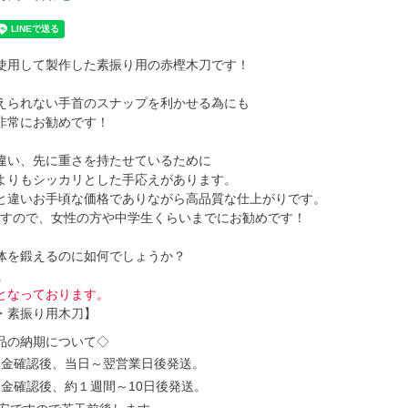
使用して製作した素振り用の赤樫木刀です！
えられない手首のスナップを利かせる為にも
非常にお勧めです！
違い、先に重さを持たせているために
よりもシッカリとした手応えがあります。
と違いお手頃な価格でありながら高品質な仕上がりです。
尺ですので、女性の方や中学生くらいまでにお勧めです！
体を鍛えるのに如何でしょうか？
ｇ
となっております。
・素振り用木刀】
品の納期について◇
入金確認後、当日～翌営業日後発送。
金確認後、約１週間～10日後発送。