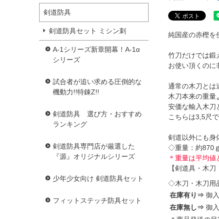
剣道防具
剣道防具セット ミシン刺
純国産の赤樫を
A-1シリーズ新章開幕！A-1α
竹刀だけでは鍛
シリーズ
お使い頂くのに
試合者が追い求める圧倒的な
通常の木刀とは
機動力!!特錬Z!!
木刀本来の重量
安価な輸入木刀
剣道防具 選び方・おすすめ
こちらは3,5
ランキング
剣道以外にも身
剣道防具専門店が厳選した
◇重量：約870
『源』オリジナルシリーズ
＊重量は平均値
【剣道具・木刀
少年少女向け 剣道防具セット
◇木刀・木刀用
在庫有り⇒
御
フィットステッチ防具セット
在庫無し⇒
御入