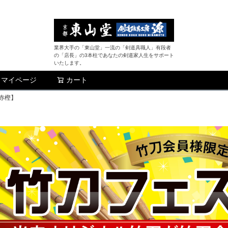
業界大手の「東山堂」一流の「剣道具職人」有段者
の「店長」の3本柱であなたの剣道家人生をサポート
いたします。
マイページ
カート
検索
用赤樫】