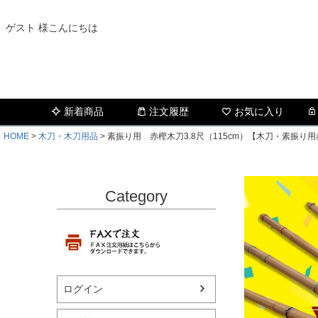
ゲスト 様こんにちは
新着商品
注文履歴
お気に入り
HOME
木刀・木刀用品
素振り用 赤樫木刀3.8尺（115cm）【木刀・素振り
Category
ログイン