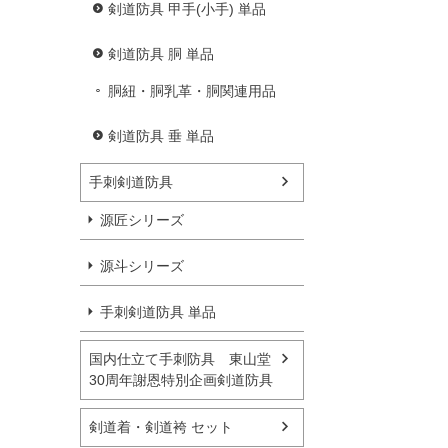
剣道防具 甲手(小手) 単品
剣道防具 胴 単品
胴紐・胴乳革・胴関連用品
剣道防具 垂 単品
手刺剣道防具
源匠シリーズ
源斗シリーズ
手刺剣道防具 単品
国内仕立て手刺防具 東山堂
30周年謝恩特別企画剣道防具
剣道着・剣道袴 セット