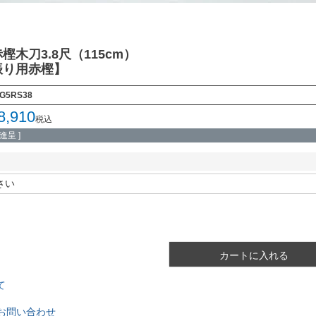
木刀3.8尺（115cm）
振り用赤樫】
KG5RS38
8,910
税込
呈 ]
カートに入れる
て
お問い合わせ