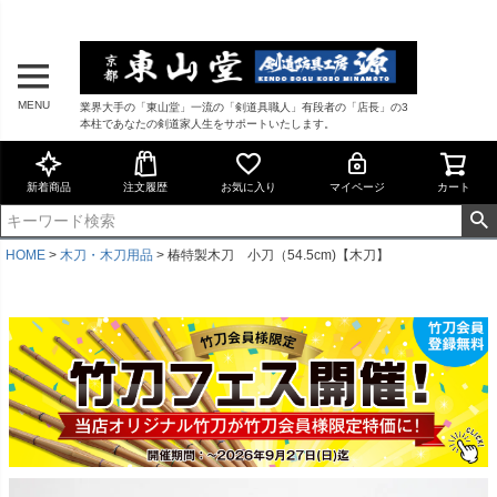
MENU
業界大手の「東山堂」一流の「剣道具職人」有段者の「店長」の3
本柱であなたの剣道家人生をサポートいたします。
新着商品
注文履歴
お気に入り
マイページ
カート
HOME
木刀・木刀用品
椿特製木刀 小刀（54.5cm)【木刀】