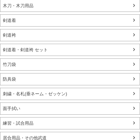
木刀・木刀用品
剣道着
剣道袴
剣道着・剣道袴 セット
竹刀袋
防具袋
刺繍・名札(垂ネーム・ゼッケン)
面手拭い
練習・試合用品
居合用品・その他武道