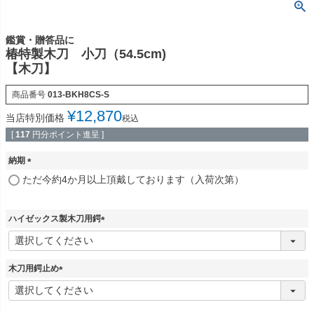
鑑賞・贈答品に
椿特製木刀 小刀（54.5cm)
【木刀】
商品番号
013-BKH8CS-S
¥
12,870
当店特別価格
税込
[
117
円分ポイント進呈 ]
納期
(
ただ今約4か月以上頂戴しております（入荷次第）
必
須
)
ハイゼックス製木刀用鍔
(
必
須
木刀用鍔止め
)
(
必
須