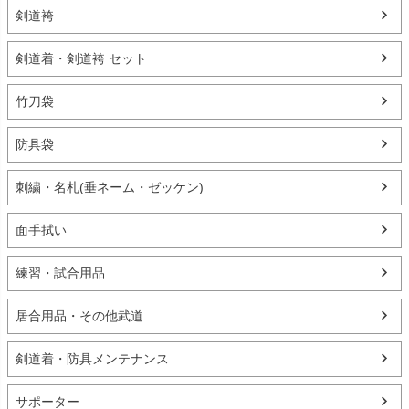
剣道袴
剣道着・剣道袴 セット
竹刀袋
防具袋
刺繍・名札(垂ネーム・ゼッケン)
面手拭い
練習・試合用品
居合用品・その他武道
剣道着・防具メンテナンス
サポーター