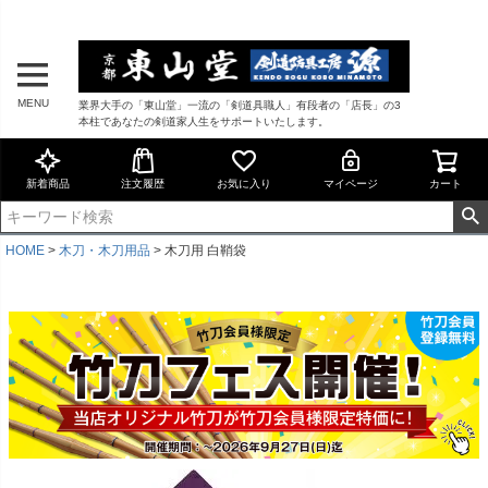
MENU
業界大手の「東山堂」一流の「剣道具職人」有段者の「店長」の3
本柱であなたの剣道家人生をサポートいたします。
新着商品
注文履歴
お気に入り
マイページ
カート
HOME
木刀・木刀用品
木刀用 白鞘袋