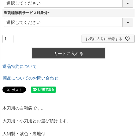
(
必
須
※刺繍無料サービス対象外
)
(
必
須
)
お気に入りに登録する
カートに入れる
返品特約について
商品についてのお問い合わせ
木刀用の白鞘袋です。
大刀用・小刀用とお選び頂けます。
人絹製・紫色・裏地付