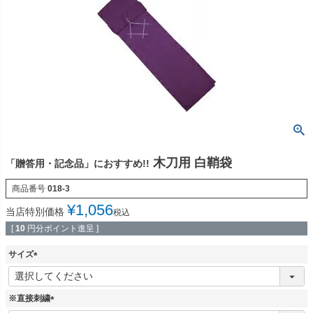
木刀用 白鞘袋
「贈答用・記念品」におすすめ!!
商品番号
018-3
¥
1,056
当店特別価格
税込
[
10
円分ポイント進呈 ]
サイズ
(
必
須
※直接刺繍
)