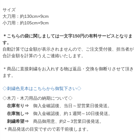
サイズ
大刀用：約130cm×9cm
小刀用：約105cm×9cm
＊こちらの袋に関しましては一文字150円の有料サービスとなりま
す。
自動計算では金額が表示されませんので、ご注文受付後、担当者が
合計金額を計算のうえご連絡いたします。
＊商品に直接刺繍をお入れする物は返品・交換を御断りさせて頂き
ます。
◇刺繍色見本はこちらから御覧下さい◇
◇木刀・木刀用品の納期について◇
在庫有り⇒
御入金確認後、当日～翌営業日後発送。
在庫無し⇒
御入金確認後、約１週間～10日後発送。
刺繍希望⇒
商品御用意、約2～3営業日後発送。
＊商品発送の目安ですので若干前後します。