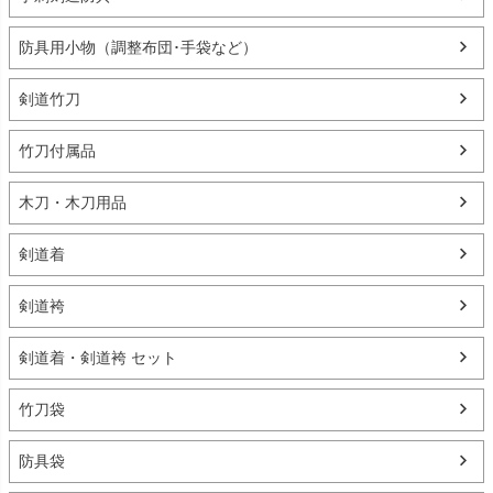
防具用小物（調整布団･手袋など）
剣道竹刀
竹刀付属品
木刀・木刀用品
剣道着
剣道袴
剣道着・剣道袴 セット
竹刀袋
防具袋