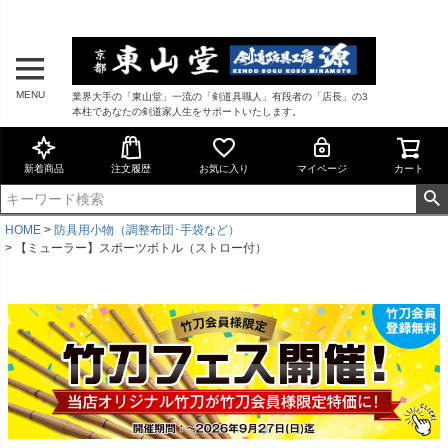
MENU
業界大手の「東山堂」一流の「剣道具職人」有段者の「店長」の3
本柱であなたの剣道家人生をサポートいたします。
新着商品
注文履歴
お気に入り
マイページ
カート
HOME
防具用小物（調整布団･手袋など）
【ミューラー】スポーツボトル（ストロー付）