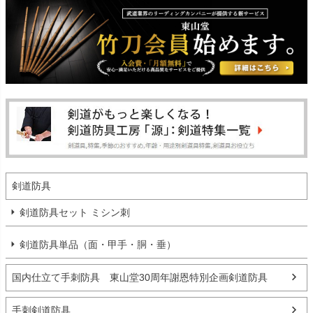
剣道防具
剣道防具セット ミシン刺
剣道防具単品（面・甲手・胴・垂）
国内仕立て手刺防具 東山堂30周年謝恩特別企画剣道防具
手刺剣道防具